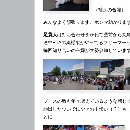
（袖瓦の合端）
みんなよく頑張ります。ホンマ助かりま
足袋人
は打ち合わせをかねて昼前から丸
途中PTAの奥様衆がやってるフリーマー
毎回知り合いの主婦が大勢参加していま
ブースの数も年々増えているような感じ
顔出したついでに少々お手伝い（？）も
とに。