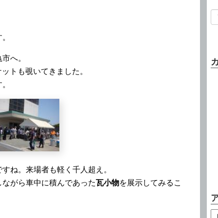
す。
亀市へ。
ケットも覗いてきました。
す。
ですね。来場者も軽く千人超え。
しながら車中に積んであった
瓦小物
を展示してみるこ