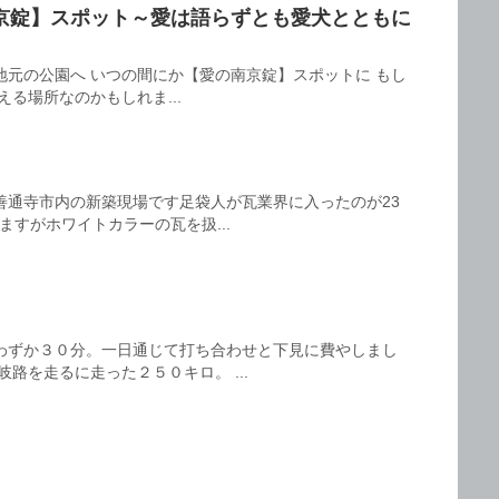
京錠】スポット～愛は語らずとも愛犬とともに
地元の公園へ いつの間にか【愛の南京錠】スポットに もし
る場所なのかもしれま...
善通寺市内の新築現場です足袋人が瓦業界に入ったのが23
ますがホワイトカラーの瓦を扱...
わずか３０分。一日通じて打ち合わせと下見に費やしまし
路を走るに走った２５０キロ。 ...