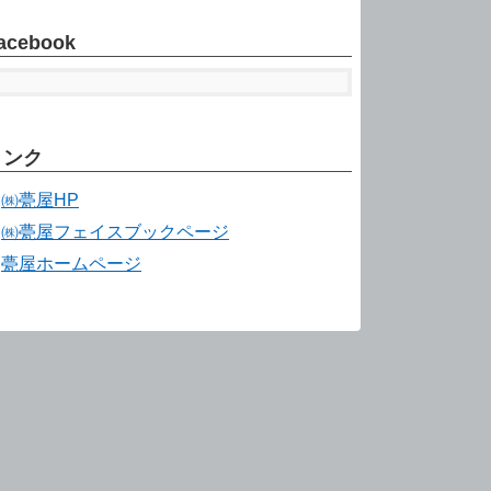
acebook
リンク
㈱甍屋HP
㈱甍屋フェイスブックページ
甍屋ホームページ