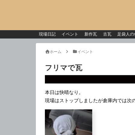
現場日記
イベント
新作瓦
古瓦
足袋人の
ホーム
イベント
フリマで瓦
本日は快晴なり。
現場はストップしましたが倉庫内では次