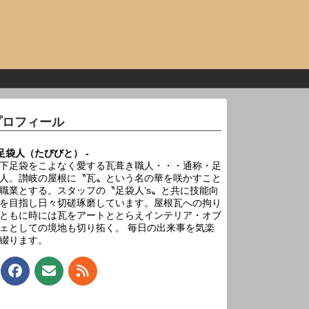
プロフィール
 足袋人（たびびと） -
下足袋をこよなく愛する瓦葺き職人・・・通称・足
人。讃岐の屋根に〝瓦〟という名の華を咲かすこと
職業とする。スタッフの〝足袋人’s〟と共に技能向
を目指し日々切磋琢磨しています。屋根瓦への拘り
ともに時には瓦をアートととらえインテリア・オブ
ェとしての境地も切り拓く。 毎日の出来事を気楽
綴ります。