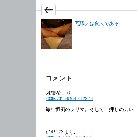
瓦職人は食人である
コメント
紫陽花
より:
2009/5/31 日曜日 23:22:48
毎年恒例のフリマ。そして一押しのカレ
ﾋﾞﾙﾄﾞﾏﾝ
より: