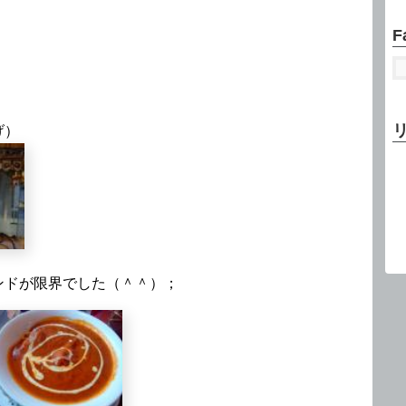
F
げ）
ンドが限界でした（＾＾）；