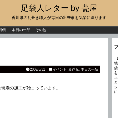
足袋人レター by 甍屋
香川県の瓦葺き職人が毎日の出来事を気楽に綴ります
現場日記
イベント
仲間
本日の一品
その他
新作瓦
古瓦
-
足袋人の仲間
地
袋
2009/5/31
イベント
,
新作瓦
,
本日の一品
を
本日の一品
上
と
その他
ジ
の現場の加工が始まっています。
に