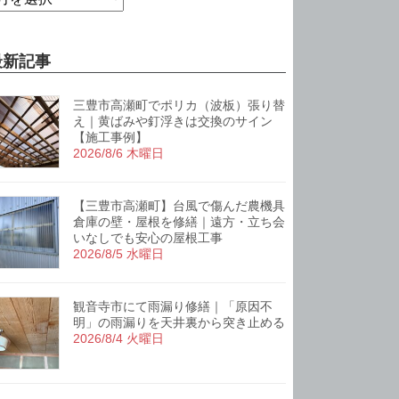
最新記事
三豊市高瀬町でポリカ（波板）張り替
え｜黄ばみや釘浮きは交換のサイン
【施工事例】
2026/8/6 木曜日
【三豊市高瀬町】台風で傷んだ農機具
倉庫の壁・屋根を修繕｜遠方・立ち会
いなしでも安心の屋根工事
2026/8/5 水曜日
観音寺市にて雨漏り修繕｜「原因不
明」の雨漏りを天井裏から突き止める
2026/8/4 火曜日