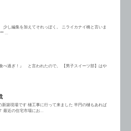
。 少し編集を加えてそれっぽく。 ニライカナイ橋と言いま
...
の食べ過ぎ！』 と言われたので。 【男子スイーツ部】はや
成
の新築現場です 樋工事に行って来ました 半円の樋もあれば
最近の住宅市場にお...