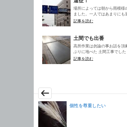
遠征！
場所によっては朝から雨模様
ました。一人ではあまりにも退
記事を読む
土間でも出番
高所作業は勿論の事お話を頂
ぶりに地べた 土間工事でした 
記事を読む
個性を尊重したい