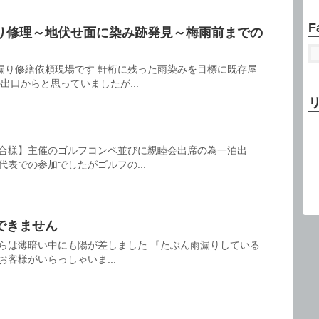
F
り修理～地伏せ面に染み跡発見～梅雨前までの
漏り修繕依頼現場です 軒桁に残った雨染みを目標に既存屋
出口からと思っていましたが...
合様】主催のゴルフコンペ並びに親睦会出席の為一泊出
代表での参加でしたがゴルフの...
できません
からは薄暗い中にも陽が差しました 『たぶん雨漏りしている
客様がいらっしゃいま...