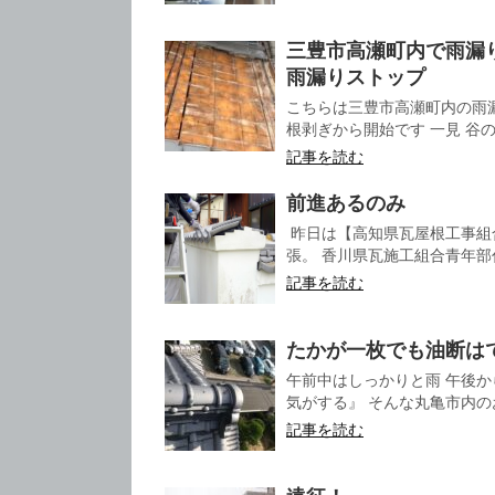
三豊市高瀬町内で雨漏
雨漏りストップ
こちらは三豊市高瀬町内の雨
根剥ぎから開始です 一見 谷の
記事を読む
前進あるのみ
昨日は【高知県瓦屋根工事組
張。 香川県瓦施工組合青年部
記事を読む
たかが一枚でも油断は
午前中はしっかりと雨 午後
気がする』 そんな丸亀市内のお
記事を読む