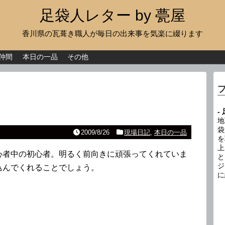
足袋人レター by 甍屋
香川県の瓦葺き職人が毎日の出来事を気楽に綴ります
現場日記
イベント
仲間
本日の一品
その他
新作瓦
古瓦
-
足袋人の仲間
地
袋
2009/8/26
現場日記
,
本日の一品
を
本日の一品
上
心者中の初心者。明るく前向きに頑張ってくれていま
と
その他
ジ
込んでくれることでしょう。
に