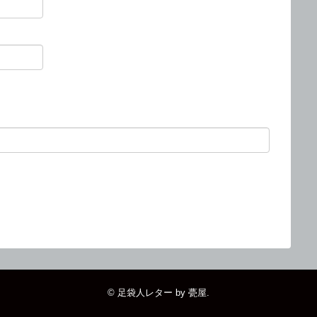
。
©
足袋人レター by 甍屋
.