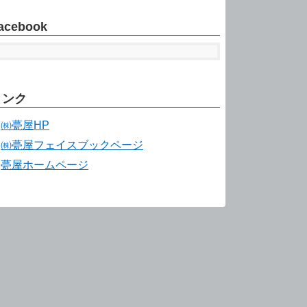
acebook
リンク
㈱甍屋HP
㈱甍屋フェイスブックページ
甍屋ホームページ