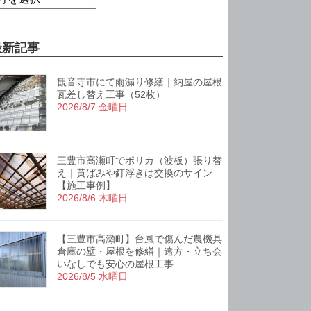
最新記事
観音寺市にて雨漏り修繕｜納屋の屋根
瓦差し替え工事（52枚）
2026/8/7 金曜日
三豊市高瀬町でポリカ（波板）張り替
え｜黄ばみや釘浮きは交換のサイン
【施工事例】
2026/8/6 木曜日
【三豊市高瀬町】台風で傷んだ農機具
倉庫の壁・屋根を修繕｜遠方・立ち会
いなしでも安心の屋根工事
2026/8/5 水曜日