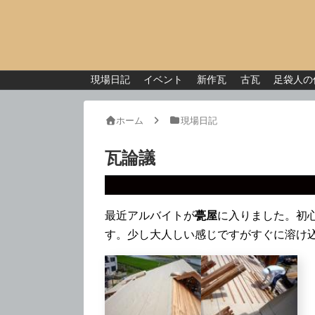
現場日記
イベント
新作瓦
古瓦
足袋人の
ホーム
現場日記
瓦論議
最近アルバイトが
甍屋
に入りました。初
す。少し大人しい感じですがすぐに溶け