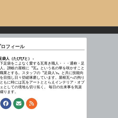
プロフィール
 足袋人（たびびと） -
下足袋をこよなく愛する瓦葺き職人・・・通称・足
人。讃岐の屋根に〝瓦〟という名の華を咲かすこと
職業とする。スタッフの〝足袋人’s〟と共に技能向
を目指し日々切磋琢磨しています。屋根瓦への拘り
ともに時には瓦をアートととらえインテリア・オブ
ェとしての境地も切り拓く。 毎日の出来事を気楽
綴ります。