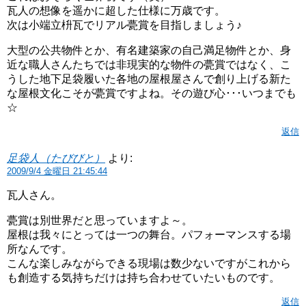
瓦人の想像を遥かに超した仕様に万歳です。
次は小端立枡瓦でリアル甍賞を目指しましょう♪
大型の公共物件とか、有名建築家の自己満足物件とか、身
近な職人さんたちでは非現実的な物件の甍賞ではなく、こ
うした地下足袋履いた各地の屋根屋さんで創り上げる新た
な屋根文化こそが甍賞ですよね。その遊び心･･･いつまでも
☆
返信
足袋人（たびびと）
より:
2009/9/4 金曜日 21:45:44
瓦人さん。
甍賞は別世界だと思っていますよ～。
屋根は我々にとっては一つの舞台。パフォーマンスする場
所なんです。
こんな楽しみながらできる現場は数少ないですがこれから
も創造する気持ちだけは持ち合わせていたいものです。
返信