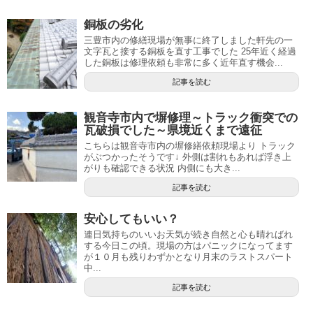
銅板の劣化
三豊市内の修繕現場が無事に終了しました軒先の一
文字瓦と接する銅板を直す工事でした 25年近く経過
した銅板は修理依頼も非常に多く近年直す機会...
記事を読む
観音寺市内で塀修理～トラック衝突での
瓦破損でした～県境近くまで遠征
こちらは観音寺市内の塀修繕依頼現場より トラック
がぶつかったそうです↓ 外側は割れもあれば浮き上
がりも確認できる状況 内側にも大き...
記事を読む
安心してもいい？
連日気持ちのいいお天気が続き自然と心も晴ればれ
する今日この頃。現場の方はパニックになってます
が１０月も残りわずかとなり月末のラストスパート
中...
記事を読む