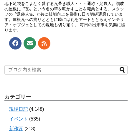
地下足袋をこよなく愛する瓦葺き職人・・・通称・足袋人。讃岐
の屋根に〝瓦〟という名の華を咲かすことを職業とする。スタッ
フの〝足袋人’s〟と共に技能向上を目指し日々切磋琢磨していま
す。屋根瓦への拘りとともに時には瓦をアートととらえインテリ
ア・オブジェとしての境地も切り拓く。 毎日の出来事を気楽に綴
ります。
カテゴリー
現場日記
(4,148)
イベント
(535)
新作瓦
(213)