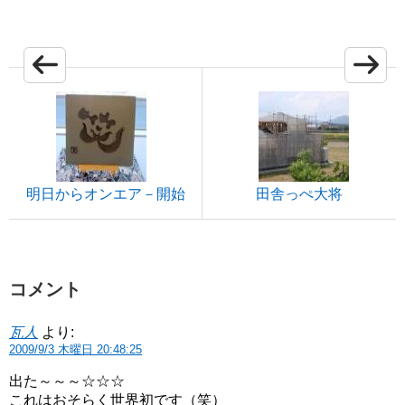
明日からオンエア－開始
田舎っぺ大将
コメント
瓦人
より:
2009/9/3 木曜日 20:48:25
出た～～～☆☆☆
これはおそらく世界初です（笑）