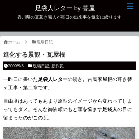
足袋人レター by 甍屋
香川県の瓦葺き職人が毎日の出来事を気楽に綴ります
現場日記
イベント
ホーム
現場日記
新作瓦
進化する景観・瓦屋根
古瓦
2009/9/3
現場日記
,
新作瓦
足袋人の仲間
一昨日に書いた
足袋人レター
の続き。古民家屋根の葺き替
え工事・第二章です。
本日の一品
自由度はあってもあまり原型のイメージから変わってしま
その他
ってもダメ。そんな御依頼のもと頭を悩ます
足袋人
の目に
留まったのがこの瓦。