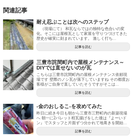
関連記事
耐え忍ぶことは次へのステップ
（現場にて） 和瓦ならではの独特な色合いの変
化。そこには屋根瓦として家屋を守りつづけてきた
歴史が確実に刻まれています。 激しく打ち...
記事を読む
三豊市詫間町内で屋根メンテナンス～
DIYでは直せないのが瓦
こちらは三豊市詫間町内の屋根メンテナンス依頼現
場です 壁際のノシ瓦が落下していますね その都度お
客様がご自身で直していたそうですがそこは...
記事を読む
-金のおしるこ-を攻めてみた
昨日に続き今日も朝から三豊市三野町内の新築現場
へ 朝一に2パレット程瓦揚げをした後は『よーいド
ン』でスタッフと片面ずつ分かれて地葺きを開始...
記事を読む