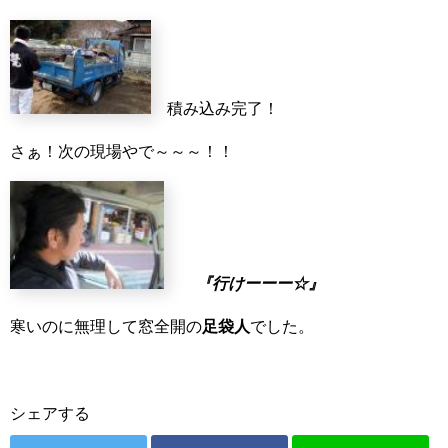
積み込み完了！
さぁ！次の現場やで～～～！！
『行けーーー☆』
寒いのに無理して窓全開の
足袋人
でした。
シェアする