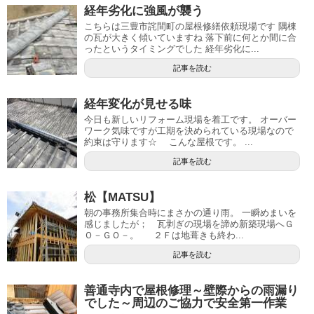
経年劣化に強風が襲う
こちらは三豊市詫間町の屋根修繕依頼現場です 隅棟
の瓦が大きく傾いていますね 落下前に何とか間に合
ったというタイミングでした 経年劣化に...
記事を読む
経年変化が見せる味
今日も新しいリフォーム現場を着工です。 オーバー
ワーク気味ですが工期を決められている現場なので
約束は守ります☆ こんな屋根です。 ...
記事を読む
松【MATSU】
朝の事務所集合時にまさかの通り雨。 一瞬めまいを
感じましたが； 瓦剥ぎの現場を諦め新築現場へＧ
Ｏ－ＧＯ－。 ２Ｆは地葺きも終わ...
記事を読む
善通寺内で屋根修理～壁際からの雨漏り
でした～周辺のご協力で安全第一作業