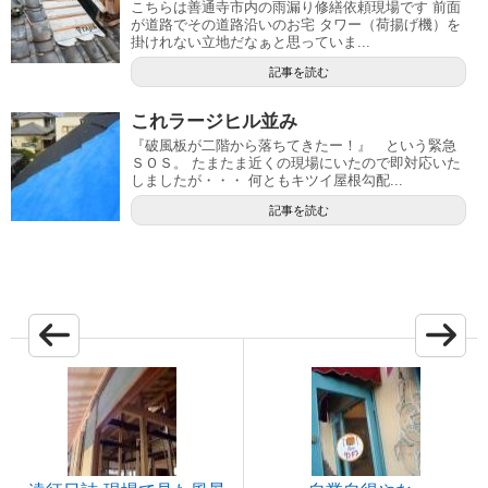
こちらは善通寺市内の雨漏り修繕依頼現場です 前面
が道路でその道路沿いのお宅 タワー（荷揚げ機）を
掛けれない立地だなぁと思っていま...
記事を読む
これラージヒル並み
『破風板が二階から落ちてきたー！』 という緊急
ＳＯＳ。 たまたま近くの現場にいたので即対応いた
しましたが・・・ 何ともキツイ屋根勾配...
記事を読む