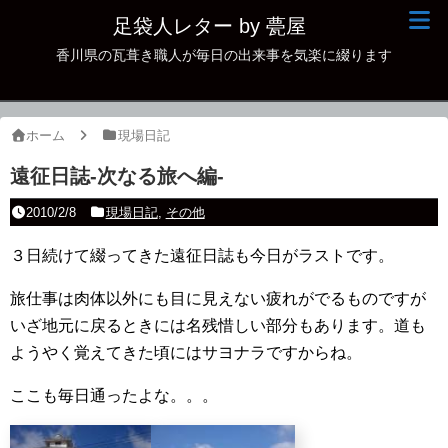
足袋人レター by 甍屋
香川県の瓦葺き職人が毎日の出来事を気楽に綴ります
現場日記
イベント
ホーム
現場日記
新作瓦
遠征日誌-次なる旅へ編-
古瓦
2010/2/8
現場日記
,
その他
足袋人の仲間
３日続けて綴ってきた遠征日誌も今日がラストです。
本日の一品
旅仕事は肉体以外にも目に見えない疲れがでるものですが
いざ地元に戻るときには名残惜しい部分もあります。道も
その他
ようやく覚えてきた頃にはサヨナラですからね。
ここも毎日通ったよな。。。