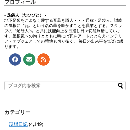
プロフィール
- 足袋人（たびびと） -
地下足袋をこよなく愛する瓦葺き職人・・・通称・足袋人。讃岐
の屋根に〝瓦〟という名の華を咲かすことを職業とする。スタッ
フの〝足袋人’s〟と共に技能向上を目指し日々切磋琢磨していま
す。屋根瓦への拘りとともに時には瓦をアートととらえインテリ
ア・オブジェとしての境地も切り拓く。 毎日の出来事を気楽に綴
ります。
カテゴリー
現場日記
(4,149)