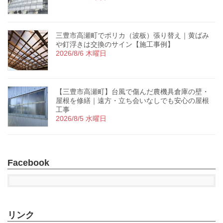
三豊市高瀬町でポリカ（波板）張り替え｜黄ばみ
や釘浮きは交換のサイン【施工事例】
2026/8/6 木曜日
【三豊市高瀬町】台風で傷んだ農機具倉庫の壁・
屋根を修繕｜遠方・立ち会いなしでも安心の屋根
工事
2026/8/5 水曜日
Facebook
リンク