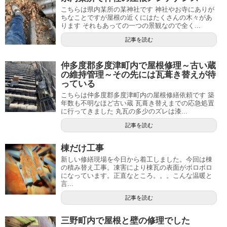
こちらは県内某所の某神社です 神社やお寺にありが
ちなことですが屋根の近くにはたくさんの木々があ
ります それもあっての一つの景観なので全く...
記事を読む
仲多度郡多度津町内で屋根修理～古い蔵
の維持管理～その先には瓦葺き替えが待
っている
こちらは仲多度郡多度津町内の屋根修繕依頼です 築
年数も不明なほど古い蔵 瓦葺き替えまでの応急処置
に行ってきました 丸瓦の多少のズレは漆...
記事を読む
棟だけ工事
新しい修繕現場を今日から着工しました。今回は棟
の積み替え工事。凍害により棟瓦の表面がボロボロ
になっています。正直なところ。。。こんな温暖と
言...
記事を読む
三野町内で屋根と壁の修理でした