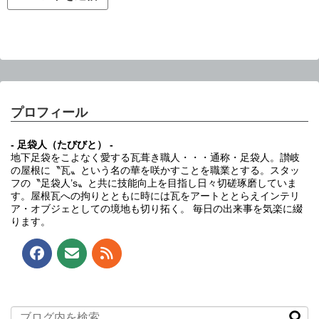
プロフィール
- 足袋人（たびびと） -
地下足袋をこよなく愛する瓦葺き職人・・・通称・足袋人。讃岐
の屋根に〝瓦〟という名の華を咲かすことを職業とする。スタッ
フの〝足袋人’s〟と共に技能向上を目指し日々切磋琢磨していま
す。屋根瓦への拘りとともに時には瓦をアートととらえインテリ
ア・オブジェとしての境地も切り拓く。 毎日の出来事を気楽に綴
ります。