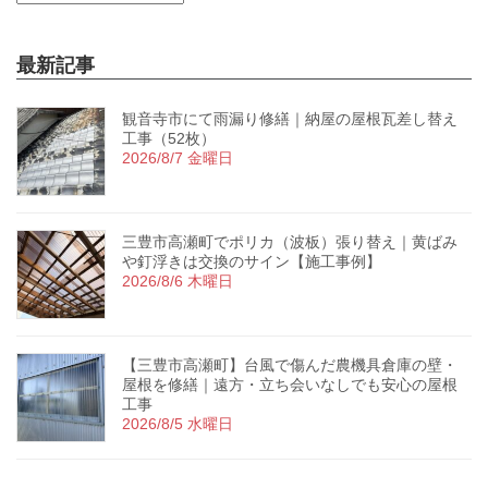
最新記事
観音寺市にて雨漏り修繕｜納屋の屋根瓦差し替え
工事（52枚）
2026/8/7 金曜日
三豊市高瀬町でポリカ（波板）張り替え｜黄ばみ
や釘浮きは交換のサイン【施工事例】
2026/8/6 木曜日
【三豊市高瀬町】台風で傷んだ農機具倉庫の壁・
屋根を修繕｜遠方・立ち会いなしでも安心の屋根
工事
2026/8/5 水曜日