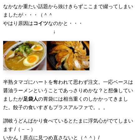
なかなか重たい話題から抜けきらずここまで綴ってしまい
ましたが・・・（＾＾ゞ
やはり原因は
コイツ
なのかと・・・
↓
半熟タマゴにハートを奪われて思わず注文。一応ベースは
醤油ラーメンということであっさりめかな？と想像してい
ましたが
足袋人
の胃袋には相当重くのしかかってきまし
た。餃子の食いすぎもプラスアルファで。。。
讃岐うどんばかり食べているとたまに浮気心がでてしまい
ます /（－－）
いかん！原点に見つめ直さないと（＾＾）/