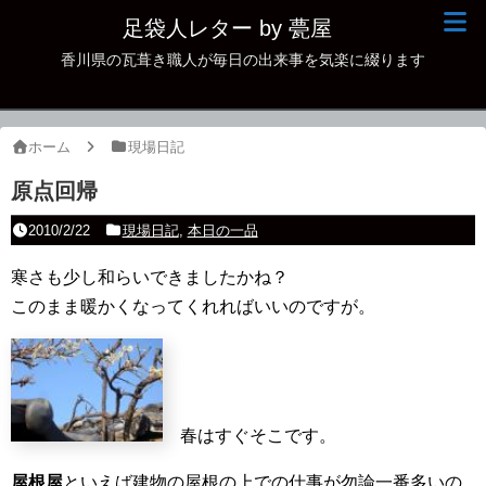
足袋人レター by 甍屋
香川県の瓦葺き職人が毎日の出来事を気楽に綴ります
現場日記
イベント
ホーム
現場日記
新作瓦
原点回帰
古瓦
2010/2/22
現場日記
,
本日の一品
足袋人の仲間
寒さも少し和らいできましたかね？
このまま暖かくなってくれればいいのですが。
本日の一品
その他
春はすぐそこです。
屋根屋
といえば建物の屋根の上での仕事が勿論一番多いの