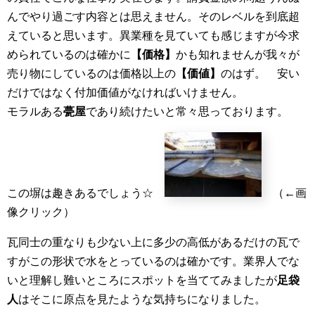
んでやり過ごす内容とは思えません。そのレベルを到底超
えていると思います。異業種を見ていても感じますが今求
められているのは確かに
【価格】
かも知れませんが我々が
売り物にしているのは価格以上の
【価値】
のはず。 安い
だけではなく付加価値がなければいけません。
モラルある
甍屋
であり続けたいと常々思っております。
この塀は趣きあるでしょう☆
（←画
像クリック）
瓦同士の重なりも少ない上に多少の高低があるだけの瓦で
すがこの形状で水をとっているのは確かです。業界人でな
いと理解し難いところにスポットを当ててみましたが
足袋
人
はそこに原点を見たような気持ちになりました。