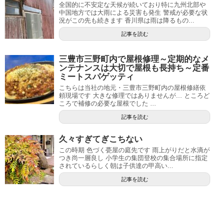
全国的に不安定な天候が続いており特に九州北部や
中国地方では大雨による災害も発生 警戒が必要な状
況がこの先も続きます 香川県は雨は降るもの...
記事を読む
三豊市三野町内で屋根修理～定期的なメ
ンテナンスは大切で屋根も長持ち～定番
ミートスパゲッティ
こちらは当社の地元・三豊市三野町内の屋根修繕依
頼現場です 大きな修理ではありませんが… ところど
ころで補修の必要な屋根でした ...
記事を読む
久々すぎてぎこちない
この時期 色づく甍屋の庭先です 雨上がりだと水滴が
つき尚一層良し 小学生の集団登校の集合場所に指定
されているらしく朝は子供達の甲高い...
記事を読む