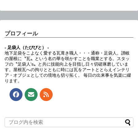
プロフィール
- 足袋人（たびびと） -
地下足袋をこよなく愛する瓦葺き職人・・・通称・足袋人。讃岐
の屋根に〝瓦〟という名の華を咲かすことを職業とする。スタッ
フの〝足袋人’s〟と共に技能向上を目指し日々切磋琢磨していま
す。屋根瓦への拘りとともに時には瓦をアートととらえインテリ
ア・オブジェとしての境地も切り拓く。 毎日の出来事を気楽に綴
ります。