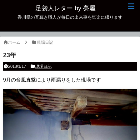
足袋人レター by 甍屋
香川県の瓦葺き職人が毎日の出来事を気楽に綴ります
現場日記
イベント
ホーム
現場日記
新作瓦
23年
古瓦
2018/1/17
現場日記
足袋人の仲間
9月の台風直撃により雨漏りをした現場です
本日の一品
その他