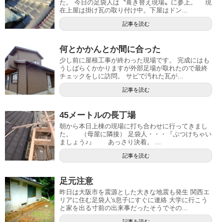
た。 今日の足袋人は〝葺き替え現場〟に参上。 現
在上屋は掛け瓦の取り付け中。下屋はドン...
記事を読む
何とかかんとか間に合った
少し前に屋根工事が終わった現場です。 完成にはも
うしばらくかかりますが外部足場が取れたので最終
チェックをしに訪問。 サビで汚れた瓦が...
記事を読む
45メートルの長丁場
朝から本日上棟の現場に打ち合わせに行ってきまし
た。 （母屋に隣接） 足袋人・・・『ぶつけちゃい
ましょう♪』 あっさり決着。 ...
記事を読む
足元注意
昨日は大阪市を震源とした大きな地震も発生 関西エ
リアに住む足袋人's息子にすぐに連絡 大学に行こう
と家を出る寸前の出来事だったそうでその...
記事を読む