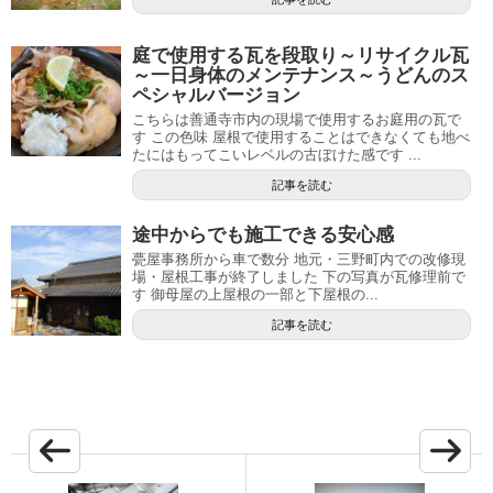
庭で使用する瓦を段取り～リサイクル瓦
～一日身体のメンテナンス～うどんのス
ペシャルバージョン
こちらは善通寺市内の現場で使用するお庭用の瓦で
す この色味 屋根で使用することはできなくても地べ
たにはもってこいレベルの古ぼけた感です ...
記事を読む
途中からでも施工できる安心感
甍屋事務所から車で数分 地元・三野町内での改修現
場・屋根工事が終了しました 下の写真が瓦修理前で
す 御母屋の上屋根の一部と下屋根の...
記事を読む