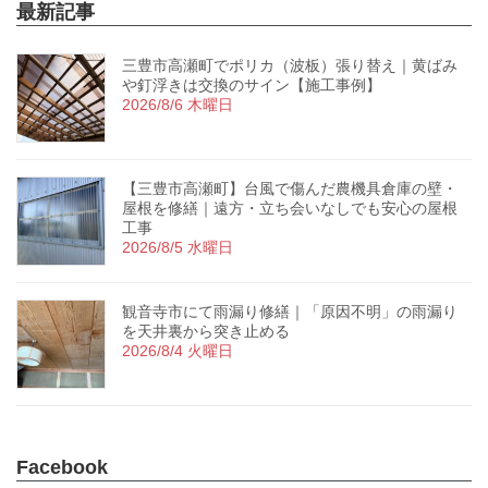
最新記事
三豊市高瀬町でポリカ（波板）張り替え｜黄ばみ
や釘浮きは交換のサイン【施工事例】
2026/8/6 木曜日
【三豊市高瀬町】台風で傷んだ農機具倉庫の壁・
屋根を修繕｜遠方・立ち会いなしでも安心の屋根
工事
2026/8/5 水曜日
観音寺市にて雨漏り修繕｜「原因不明」の雨漏り
を天井裏から突き止める
2026/8/4 火曜日
Facebook