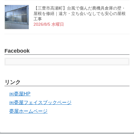
【三豊市高瀬町】台風で傷んだ農機具倉庫の壁・
屋根を修繕｜遠方・立ち会いなしでも安心の屋根
工事
2026/8/5 水曜日
Facebook
リンク
㈱甍屋HP
㈱甍屋フェイスブックページ
甍屋ホームページ