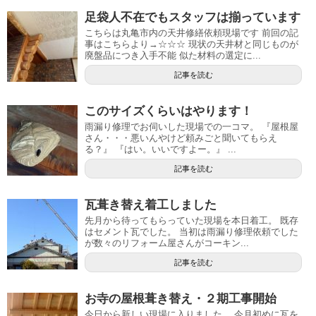
足袋人不在でもスタッフは揃っています
こちらは丸亀市内の天井修繕依頼現場です 前回の記
事はこちらより→☆☆☆ 現状の天井材と同じものが
廃盤品につき入手不能 似た材料の選定に...
記事を読む
このサイズくらいはやります！
雨漏り修理でお伺いした現場での一コマ。 『屋根屋
さん・・・悪いんやけど頼みごと聞いてもらえ
る？』 『はい。いいですよー。』 ...
記事を読む
瓦葺き替え着工しました
先月から待ってもらっていた現場を本日着工。 既存
はセメント瓦でした。 当初は雨漏り修理依頼でした
が数々のリフォーム屋さんがコーキン...
記事を読む
お寺の屋根葺き替え・２期工事開始
今日から新しい現場に入りました。 今月初めに瓦を