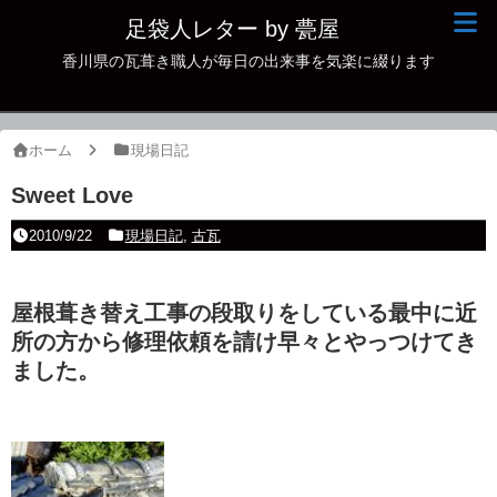
足袋人レター by 甍屋
香川県の瓦葺き職人が毎日の出来事を気楽に綴ります
現場日記
イベント
ホーム
現場日記
新作瓦
Sweet Love
古瓦
2010/9/22
現場日記
,
古瓦
足袋人の仲間
屋根葺き替え工事の段取りをしている最中に近
本日の一品
所の方から修理依頼を請け早々とやっつけてき
その他
ました。