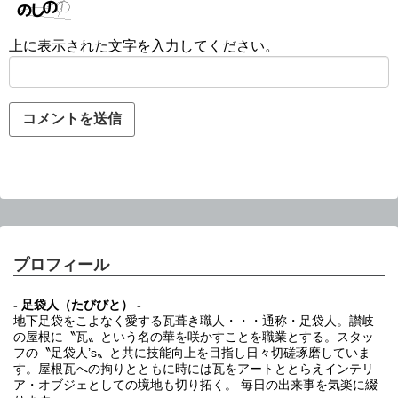
上に表示された文字を入力してください。
プロフィール
- 足袋人（たびびと） -
地下足袋をこよなく愛する瓦葺き職人・・・通称・足袋人。讃岐
の屋根に〝瓦〟という名の華を咲かすことを職業とする。スタッ
フの〝足袋人’s〟と共に技能向上を目指し日々切磋琢磨していま
す。屋根瓦への拘りとともに時には瓦をアートととらえインテリ
ア・オブジェとしての境地も切り拓く。 毎日の出来事を気楽に綴