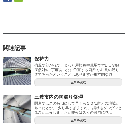
関連記事
保持力
強風で剥がれてしまった屋根被害現場ですBIGな御
屋敷2棟の丁度あいだに位置する箇所です 風の通り
道であったということもありますが根本的な原...
記事を読む
三豊市内の雨漏り修理
関東ではこの時期にして早くも３０℃超えの地域が
あったとか。 少し早すぎますね。 讃岐もグングンと
気温が上昇しましたが昨夜は久々の豪雨に見...
記事を読む