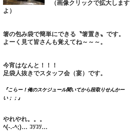
（画像クリックで拡大します
よ）
箸の包み袋で簡単にできる〝箸置き〟です。
よーく見て皆さんも覚えてね～～～。
今宵はなんと！！！
足袋人抜きでスタッフ会（宴）です。
『こらー！俺のスケジュール聞いてから段取りせんかー
い；；』
やれやれ。。。
ﾍ(-.-ﾍ;)… ｺｿｺｿ…