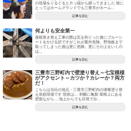
の現場をぐるぐると片っ端から廻ってきました 彼に
とってはホームグランドでも三豊市がホーム...
記事を読む
何よりも安全第一
屋根葺き替え工事の際は瓦を剥ぐった後にブルーシ
ートをかける訳ですがこれが案外危険。野地板まで
取ってしまった後は更に危険。更にその上をいくの
は...
記事を読む
三豊市三野町内で壁塗り替え～七宝模様
がアクセント～カツか？カレーか？両方
だ！
こちらは当社の地元・三豊市三野町内の漆喰塗り替
え依頼現場です 現状は… 剥離に亀裂 屋根上にある
壁面ながら… 地上からでも目視で分...
記事を読む