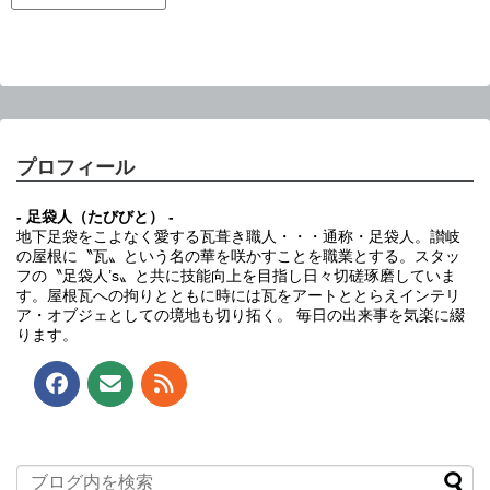
プロフィール
- 足袋人（たびびと） -
地下足袋をこよなく愛する瓦葺き職人・・・通称・足袋人。讃岐
の屋根に〝瓦〟という名の華を咲かすことを職業とする。スタッ
フの〝足袋人’s〟と共に技能向上を目指し日々切磋琢磨していま
す。屋根瓦への拘りとともに時には瓦をアートととらえインテリ
ア・オブジェとしての境地も切り拓く。 毎日の出来事を気楽に綴
ります。