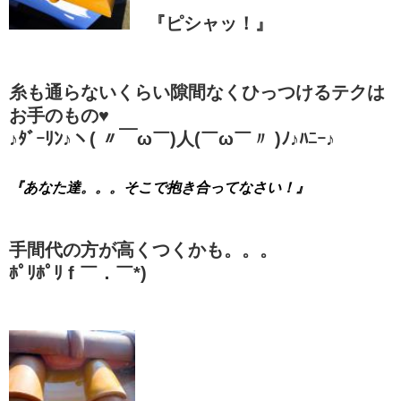
『ピシャッ！』
糸も通らないくらい隙間なくひっつけるテクは
お手のもの♥
♪ﾀﾞｰﾘﾝ♪ヽ( 〃￣ω￣)人(￣ω￣〃 )ﾉ♪ﾊﾆｰ♪
『あなた達。。。そこで抱き合ってなさい！』
手間代の方が高くつくかも。。。
ﾎﾟﾘﾎﾟﾘ f ￣．￣*)