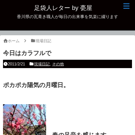
足袋人レター by 甍屋
香川県の瓦葺き職人が毎日の出来事を気楽に綴ります
現場日記
イベント
ホーム
現場日記
新作瓦
今日はカラフルで
古瓦
2011/2/21
現場日記
,
その他
足袋人の仲間
ポカポカ陽気の月曜日。
本日の一品
その他