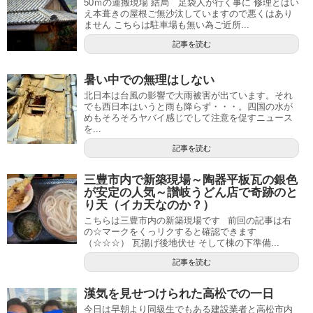
50ｍの運搬現場 結局 足袋人が行く事に 修理とはい
え本葺きの屋根ご無沙汰していますので悪くはあり
ません こちらは駐車場も無い為ご近所...
記事を読む
暑い中での無理はしない
北日本は台風の影響で大雨被害が出ています。それ
でも西日本はいうと雨も降らず・・・。四国の水が
めもそろそろヤバイ感じでして注意を促すニュース
を...
記事を読む
三豊市内で新築現場～陶器平板瓦の銀色
が安定の人気～讃岐うどん店で奇跡のと
り天（イカ天なのか？）
こちらは三豊市内の新築現場です 前回の記事は右
の☆マークをくっリクすると確認できます
（☆☆☆） 瓦揚げ後地伏せ そして棟の下準備...
記事を読む
漢気を見せつけられた高松での一日
今日は早朝より同級生でもある建設業者と高松市内