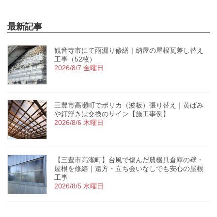
最新記事
観音寺市にて雨漏り修繕｜納屋の屋根瓦差し替え
工事（52枚）
2026/8/7 金曜日
三豊市高瀬町でポリカ（波板）張り替え｜黄ばみ
や釘浮きは交換のサイン【施工事例】
2026/8/6 木曜日
【三豊市高瀬町】台風で傷んだ農機具倉庫の壁・
屋根を修繕｜遠方・立ち会いなしでも安心の屋根
工事
2026/8/5 水曜日