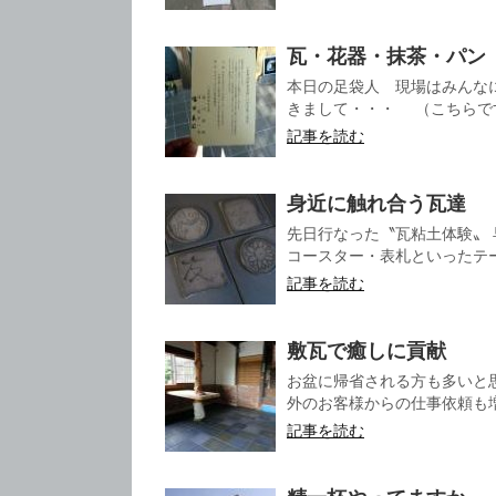
瓦・花器・抹茶・パン
本日の足袋人 現場はみんな
きまして・・・ （こちらです）
記事を読む
身近に触れ合う瓦達
先日行なった〝瓦粘土体験〟 
コースター・表札といったテー
記事を読む
敷瓦で癒しに貢献
お盆に帰省される方も多いと
外のお客様からの仕事依頼も増
記事を読む