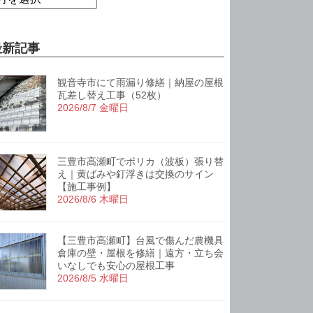
最新記事
観音寺市にて雨漏り修繕｜納屋の屋根
瓦差し替え工事（52枚）
2026/8/7 金曜日
三豊市高瀬町でポリカ（波板）張り替
え｜黄ばみや釘浮きは交換のサイン
【施工事例】
2026/8/6 木曜日
【三豊市高瀬町】台風で傷んだ農機具
倉庫の壁・屋根を修繕｜遠方・立ち会
いなしでも安心の屋根工事
2026/8/5 水曜日