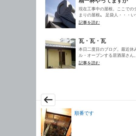
精一杯やってますか
現在工事中の屋根。ここでの
まりの屋根〟 足袋人・・・いつ
記事を読む
瓦・瓦・瓦
本日二度目のブログ。最近休
ル・オープンする居酒屋さん。
記事を読む
順番です