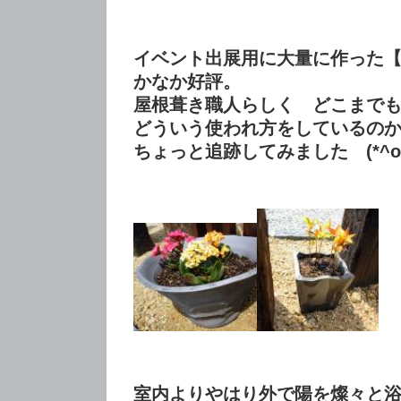
イベント出展用に大量に作った
かなか好評。
屋根葺き職人らしく どこまで
どういう使われ方をしているの
ちょっと追跡してみました (*^o^*)ﾄﾞ
（
室内よりやはり外で陽を燦々と