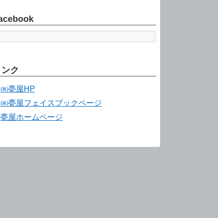
acebook
リンク
㈱甍屋HP
㈱甍屋フェイスブックページ
甍屋ホームページ