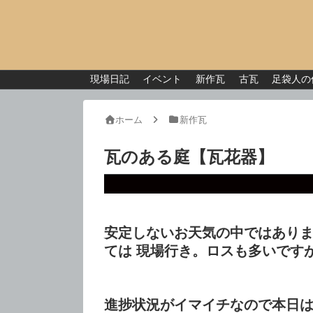
現場日記
イベント
新作瓦
古瓦
足袋人の
ホーム
新作瓦
瓦のある庭【瓦花器】
安定しないお天気の中ではあり
ては 現場行き。ロスも多いです
進捗状況がイマイチなので本日