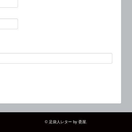
。
©
足袋人レター by 甍屋
.