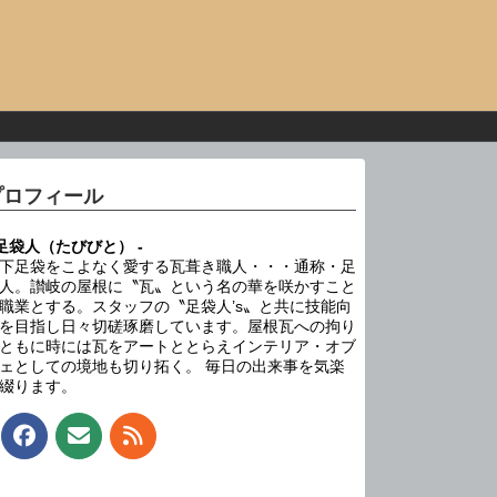
プロフィール
 足袋人（たびびと） -
下足袋をこよなく愛する瓦葺き職人・・・通称・足
人。讃岐の屋根に〝瓦〟という名の華を咲かすこと
職業とする。スタッフの〝足袋人’s〟と共に技能向
を目指し日々切磋琢磨しています。屋根瓦への拘り
ともに時には瓦をアートととらえインテリア・オブ
ェとしての境地も切り拓く。 毎日の出来事を気楽
綴ります。