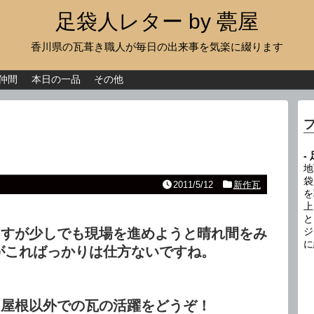
足袋人レター by 甍屋
香川県の瓦葺き職人が毎日の出来事を気楽に綴ります
現場日記
イベント
仲間
本日の一品
その他
新作瓦
古瓦
-
足袋人の仲間
地
袋
2011/5/12
新作瓦
を
本日の一品
上
と
その他
ますが少しでも現場を進めようと晴れ間をみ
ジ
に
がこればっかりは仕方ないですね。
は屋根以外での瓦の活躍をどうぞ！