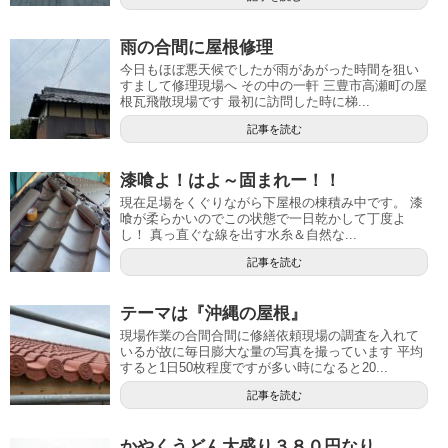
雨の合間に屋根修理
今日もほぼ悪天候でしたが雨があがった時間を狙い
すまして修理現場へ その中の一軒 三豊市高瀬町の屋
根瓦飛散現場です 最初に訪問した時に梯...
記事を読む
漆喰よ！はよ～固まれー！！
現在足場をくぐりながら下屋根の棟積み中です。 漆
喰が柔らかいのでこの状態で一日乾かして丁度よ
し！ 真っ直ぐな線を出す水糸＆自然な...
記事を読む
テーマは『沖縄の屋根』
現場作業の合間合間に修繕依頼現場の調査を入れて
いるが故に毎日膨大な量の写真を撮っています 平均
すると1日50枚程度ですが多い時になると20...
記事を読む
かやくうどん大盛り３８０円なり