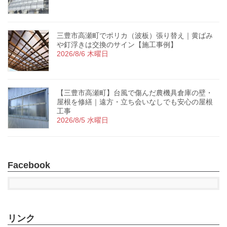
三豊市高瀬町でポリカ（波板）張り替え｜黄ばみ
や釘浮きは交換のサイン【施工事例】
2026/8/6 木曜日
【三豊市高瀬町】台風で傷んだ農機具倉庫の壁・
屋根を修繕｜遠方・立ち会いなしでも安心の屋根
工事
2026/8/5 水曜日
Facebook
リンク