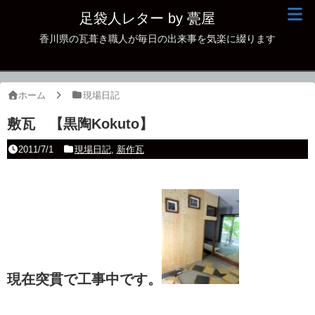
足袋人レター by 甍屋
香川県の瓦葺き職人が毎日の出来事を気楽に綴ります
現場日記
イベント
ホーム
現場日記
新作瓦
敷瓦 【黒陶Kokuto】
古瓦
2011/7/1
現場日記
,
新作瓦
足袋人の仲間
本日の一品
その他
現在突貫で工事中です。