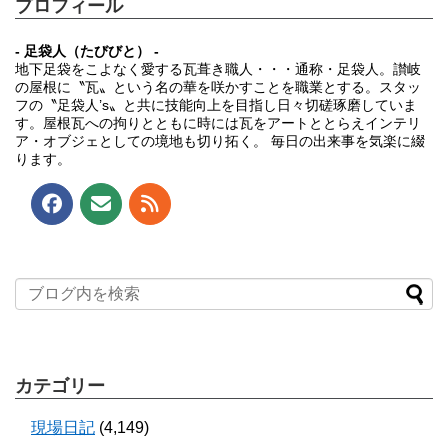
プロフィール
- 足袋人（たびびと） -
地下足袋をこよなく愛する瓦葺き職人・・・通称・足袋人。讃岐
の屋根に〝瓦〟という名の華を咲かすことを職業とする。スタッ
フの〝足袋人’s〟と共に技能向上を目指し日々切磋琢磨していま
す。屋根瓦への拘りとともに時には瓦をアートととらえインテリ
ア・オブジェとしての境地も切り拓く。 毎日の出来事を気楽に綴
ります。
カテゴリー
現場日記
(4,149)