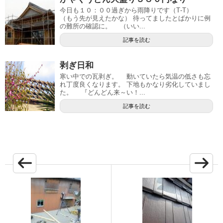
今日も１０：００過ぎから雨降りです（Τ-Τ）
（もう先が見えたかな） 待ってましたとばかりに例
の難所の確認に。 （いい...
記事を読む
剥ぎ日和
寒い中での瓦剥ぎ。 動いていたら気温の低さも忘
れ丁度良くなります。 下地もかなり劣化していまし
た。 『どんどん来～い！...
記事を読む