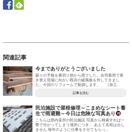
関連記事
今までありがとうございました
曇りの予報を裏切り朝から雨でした。合羽着用で葺
き替え現場に向かい既存の破風板を外してきまし
た。今回のリフォームで新調します。 （加工...
記事を読む
民泊施設で屋根修理～こまめなシート養
生で雨避難～今日は危険な写真あり
こちらは県内某所の民泊施設 写真から検索すれば一
撃で分かってしまう場所につき… あえて名前は出し
ません 毎年のように仕事をさせてもらっ...