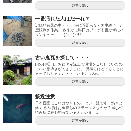
記事を読む
一番汚れた人はだーれ？
記録的猛暑の中・・・ 特に問題もなく無事終了した
屋根剥ぎ作業。 さすがに昨日はブログも書かずにバ
タンキュー ﾍ(;´o｀)ﾍ ﾁｶ...
記事を読む
古い鬼瓦を探して・・・
雨の日曜日。お盆休み返上で現場をこなしていたの
でいい息抜きができました。 見積りはどっさりとた
まっておりますが・・・たまにはね☆ こ...
記事を読む
接近注意
日本庭園にこれはつきもの。はい！鯉です。悠々と
泳ぐその様はお金持ちのステータスなのか？ 幼少の
頃近所に鯉を飼っている人がいまし...
記事を読む