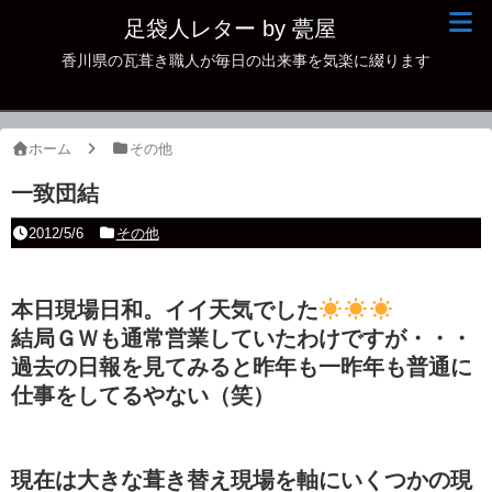
足袋人レター by 甍屋
香川県の瓦葺き職人が毎日の出来事を気楽に綴ります
現場日記
イベント
ホーム
その他
新作瓦
一致団結
古瓦
2012/5/6
その他
足袋人の仲間
本日現場日和。イイ天気でした
本日の一品
結局ＧＷも通常営業していたわけですが・・・
その他
過去の日報を見てみると昨年も一昨年も普通に
仕事をしてるやない（笑）
現在は大きな葺き替え現場を軸にいくつかの現