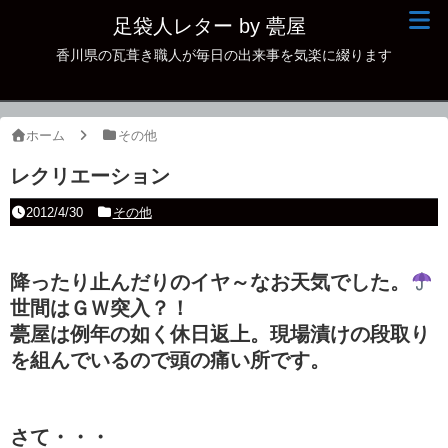
足袋人レター by 甍屋
香川県の瓦葺き職人が毎日の出来事を気楽に綴ります
現場日記
イベント
ホーム
その他
新作瓦
レクリエーション
古瓦
2012/4/30
その他
足袋人の仲間
降ったり止んだりのイヤ～なお天気でした。
本日の一品
世間はＧＷ突入？！
その他
甍屋は例年の如く休日返上。現場漬けの段取り
を組んでいるので頭の痛い所です。
さて・・・