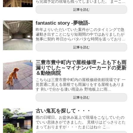
ら完成予定の現場も残ってしまいました。 まーこ...
記事を読む
fantastic story -夢物語-
昨年よりいただいていた案件がこのタイミングで急
遽動き出すことになり短期間の中ではありましたが
無事に契約 昨日からバタバタな時間を送っており...
記事を読む
三豊市豊中町内で屋根修理～上も下も雨
漏りでした～マイナンバーカードの更新
＆動物病院
こちらは三豊市豊中町内の屋根修繕依頼現場です 一
見普通に見える屋根でも雨漏りをする屋根もありま
す 剥いで分かる凄い雨染み 野地板上に雨...
記事を読む
古い鬼瓦を探して・・・
雨の日曜日。お盆休み返上で現場をこなしていたの
でいい息抜きができました。 見積りはどっさりとた
まっておりますが・・・たまにはね☆ こ...