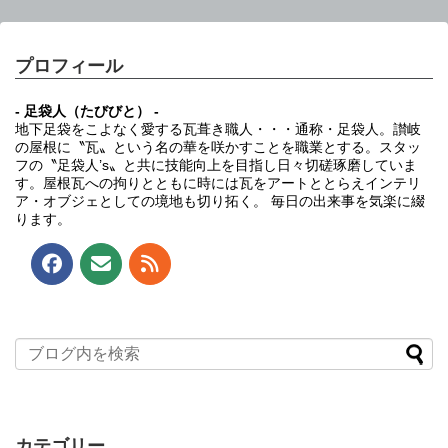
プロフィール
- 足袋人（たびびと） -
地下足袋をこよなく愛する瓦葺き職人・・・通称・足袋人。讃岐
の屋根に〝瓦〟という名の華を咲かすことを職業とする。スタッ
フの〝足袋人’s〟と共に技能向上を目指し日々切磋琢磨していま
す。屋根瓦への拘りとともに時には瓦をアートととらえインテリ
ア・オブジェとしての境地も切り拓く。 毎日の出来事を気楽に綴
ります。
カテゴリー