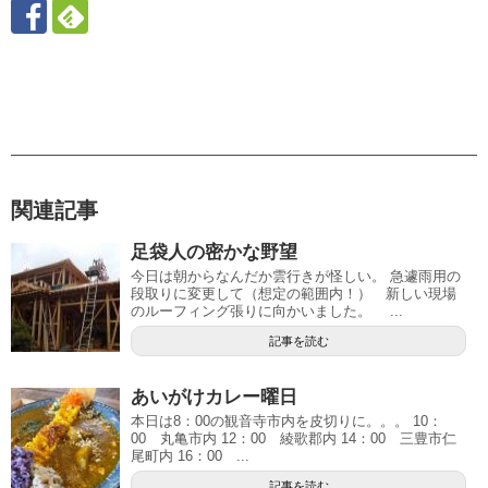
関連記事
足袋人の密かな野望
今日は朝からなんだか雲行きが怪しい。 急遽雨用の
段取りに変更して（想定の範囲内！） 新しい現場
のルーフィング張りに向かいました。 ...
記事を読む
あいがけカレー曜日
本日は8：00の観音寺市内を皮切りに。。。 10：
00 丸亀市内 12：00 綾歌郡内 14：00 三豊市仁
尾町内 16：00 ...
記事を読む