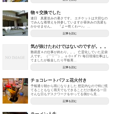
物々交換でした
連日 真夏並みの暑さです。 エチケットは大切なの
でみんな着替えを持参していますが昼休みの洗濯も
かかせません。 『よー乾くわー♪』 ...
記事を読む
気が抜けたわけではないのですが。。。
難易度Ａの仕事が終わり。。。 亡霊化していた足袋
人です。 （￣▽￣）。ｏ０○ ﾎﾟｱﾝ 毎日現場仕事はし
てましたが板金したり平板葺...
記事を読む
チョコレートパフェ花火付き
予報通り朝から雨になりました 想定内なので特に慌
てることもなく雨天でもできることだけ進める一日
そんな日もデスクワークをやってる側から見...
記事を読む