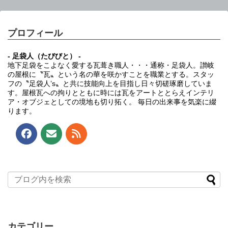
プロフィール
- 足袋人（たびびと） -
地下足袋をこよなく愛する瓦葺き職人・・・通称・足袋人。讃岐
の屋根に〝瓦〟という名の華を咲かすことを職業とする。スタッ
フの〝足袋人’s〟と共に技能向上を目指し日々切磋琢磨していま
す。屋根瓦への拘りとともに時には瓦をアートととらえインテリ
ア・オブジェとしての境地も切り拓く。 毎日の出来事を気楽に綴
ります。
カテゴリー