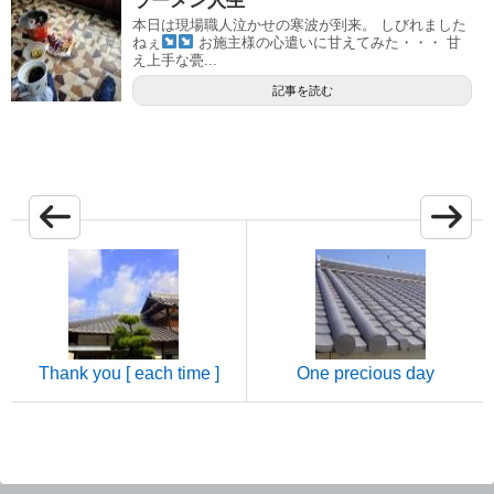
ラーメン人生
本日は現場職人泣かせの寒波が到来。 しびれました
ねぇ
お施主様の心遣いに甘えてみた・・・ 甘
え上手な甍...
記事を読む
Thank you [ each time ]
One precious day