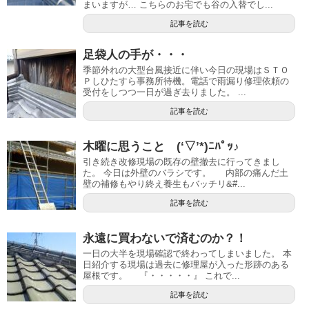
まいますが… こちらのお宅でも谷の入替でし...
記事を読む
足袋人の手が・・・
季節外れの大型台風接近に伴い今日の現場はＳＴＯ
Ｐしひたすら事務所待機。電話で雨漏り修理依頼の
受付をしつつ一日が過ぎ去りました。 ...
記事を読む
木曜に思うこと (‘▽’*)ﾆﾊﾟｯ♪
引き続き改修現場の既存の壁撤去に行ってきまし
た。 今日は外壁のバラシです。 内部の痛んだ土
壁の補修もやり終え養生もバッチリ&#...
記事を読む
永遠に買わないで済むのか？！
一日の大半を現場確認で終わってしまいました。 本
日紹介する現場は過去に修理屋が入った形跡のある
屋根です。 『・・・・・』 これで...
記事を読む