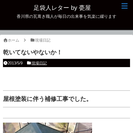
足袋人レター by 甍屋
香川県の瓦葺き職人が毎日の出来事を気楽に綴ります
現場日記
イベント
ホーム
現場日記
新作瓦
乾いてないやないか！
古瓦
2013/5/9
現場日記
足袋人の仲間
本日の一品
その他
屋根塗装に伴う補修工事でした。