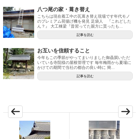
八つ尾の家・葺き替え
こちらは現在着工中の瓦葺き替え現場です年代モノ
のプレミアム荷揚げ機を発見 足袋人 『これどした
ん？』 大工棟梁『昔習ってた親方に貰ったも...
記事を読む
お互いを信頼すること
今年もこの季節がやってまいりました御贔屓いただ
いている寺院様の屋根管理です 毎年梅雨から夏場に
かけての期間で当社の都合の良い時に 簡...
記事を読む