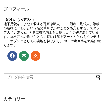
プロフィール
- 足袋人（たびびと） -
地下足袋をこよなく愛する瓦葺き職人・・・通称・足袋人。讃岐
の屋根に〝瓦〟という名の華を咲かすことを職業とする。スタッ
フの〝足袋人’s〟と共に技能向上を目指し日々切磋琢磨していま
す。屋根瓦への拘りとともに時には瓦をアートととらえインテリ
ア・オブジェとしての境地も切り拓く。 毎日の出来事を気楽に綴
ります。
カテゴリー