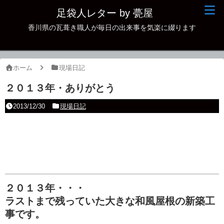
足袋人レター by 甍屋
香川県の瓦葺き職人が毎日の出来事を気楽に綴ります
現場日記
イベント
ホーム
現場日記
新作瓦
２０１３年・ありがとう
古瓦
2013/12/30
現場日記
足袋人の仲間
本日の一品
その他
２０１３年・・・
ラストまで残っていた大きな和風屋根の新築工
事です。