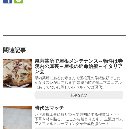
関連記事
県内某所で屋根メンテナンス～物件は寺
院内の庫裏～屋根の延命治療～イタリア
ン会
県内某所にあるお寺さんで屋根瓦の修繕依頼でした
かなりズレが目立ちます 建築当時の施工マニュアル
（あってないに等しいレベル）では現代...
記事を読む
時代はマッチ
いざ屋根工事に取り掛って最初にする作業は・・・
下葺き材を貼る。 ここから始まります。 主流はゴム
アスファルトルーフィングか合成樹脂シート...