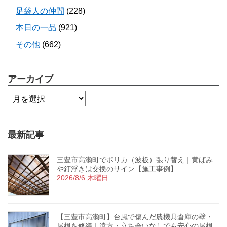
足袋人の仲間
(228)
本日の一品
(921)
その他
(662)
アーカイブ
最新記事
三豊市高瀬町でポリカ（波板）張り替え｜黄ばみ
や釘浮きは交換のサイン【施工事例】
2026/8/6 木曜日
【三豊市高瀬町】台風で傷んだ農機具倉庫の壁・
屋根を修繕｜遠方・立ち会いなしでも安心の屋根