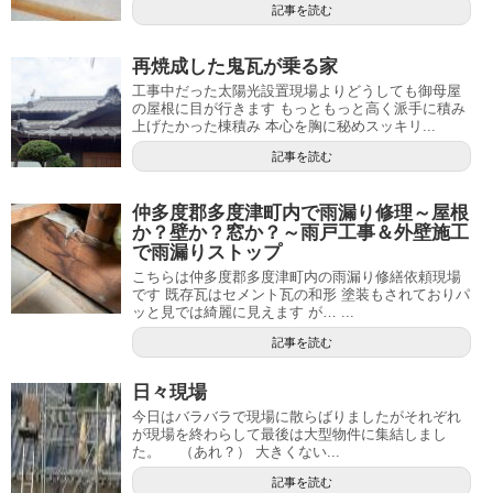
記事を読む
再焼成した鬼瓦が乗る家
工事中だった太陽光設置現場よりどうしても御母屋
の屋根に目が行きます もっともっと高く派手に積み
上げたかった棟積み 本心を胸に秘めスッキリ...
記事を読む
仲多度郡多度津町内で雨漏り修理～屋根
か？壁か？窓か？～雨戸工事＆外壁施工
で雨漏りストップ
こちらは仲多度郡多度津町内の雨漏り修繕依頼現場
です 既存瓦はセメント瓦の和形 塗装もされておりパ
ッと見では綺麗に見えます が… ...
記事を読む
日々現場
今日はバラバラで現場に散らばりましたがそれぞれ
が現場を終わらして最後は大型物件に集結しまし
た。 （あれ？） 大きくない...
記事を読む