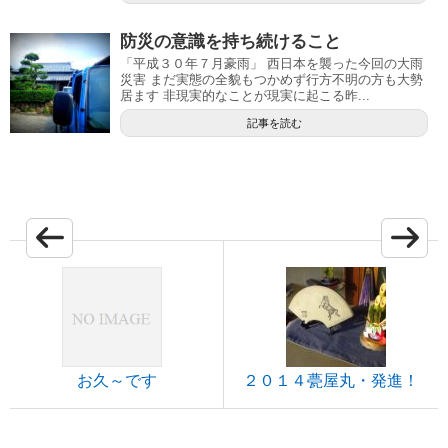
防災の意識を持ち続けること
「平成３０年７月豪雨」 西日本を襲った今回の大雨
災害 まだ実態の全貌もつかめず行方不明の方も大勢
居ます 非現実的なことが現実に起こる昨...
記事を読む
お久～です
２０１４甍屋丸・発進！