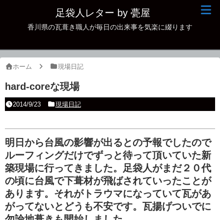
足袋人レター by 甍屋
香川県の瓦葺き職人が毎日の出来事を気楽に綴ります
現場日記
イベント
ホーム
現場日記
新作瓦
hard-coreな現場
古瓦
2014/9/23
現場日記
足袋人の仲間
本日の一品
明日から台風の影響が出るとの予報でしたので
ルーフィングだけでずっと待って頂いていた新
その他
築現場に行ってきました。足袋人がまだ２０代
の頃に台風で下葺材が飛ばされていったことが
あります。それがトラウマになっていて瓦があ
がってないとどうも不安です。瓦揚げついでに
勿論地葺きも開始しました。