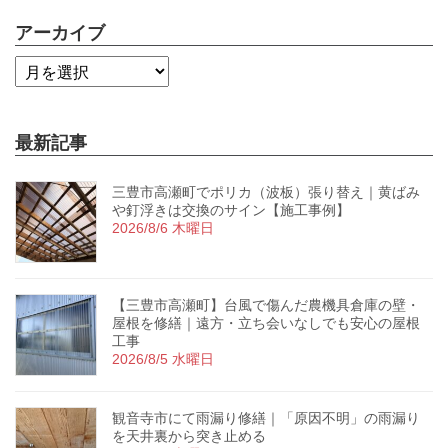
アーカイブ
最新記事
三豊市高瀬町でポリカ（波板）張り替え｜黄ばみ
や釘浮きは交換のサイン【施工事例】
2026/8/6 木曜日
【三豊市高瀬町】台風で傷んだ農機具倉庫の壁・
屋根を修繕｜遠方・立ち会いなしでも安心の屋根
工事
2026/8/5 水曜日
観音寺市にて雨漏り修繕｜「原因不明」の雨漏り
を天井裏から突き止める