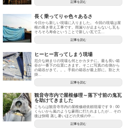
記事を読む
長く乗ってりゃ色々あるさ
今日から新しい現場に入りました。 今回の現場は屋
根の葺き替え工事です。雨漏りが止まらないし瓦も
そろそろ寿命ということで新しい瓦で工...
記事を読む
ヒーヒー言ってしまう現場
厄介な納まりの現場も何とかカタチに。最も長い箱
谷が一番下の位置にきます。そこに写真の右側から
の箱谷がきて。。。手前の箱谷が最上部に。割と大
掛...
記事を読む
観音寺市内で屋根修理～落下寸前の鬼瓦
を助けてきました
こちらは観音寺市内の屋根修繕依頼現場です 9：00
くらいから嵐のような豪雨に打たれましたが… その
後は快晴 蒸し暑いほどの天候の中...
記事を読む