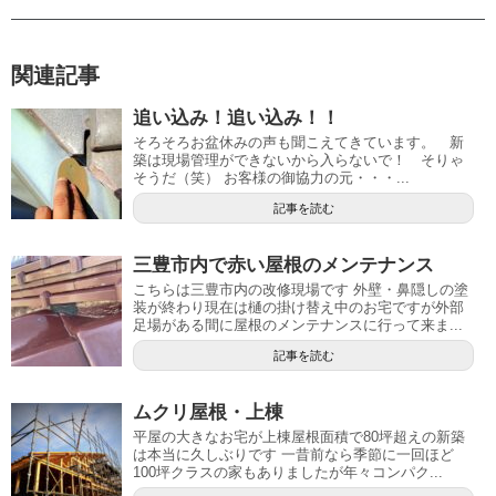
関連記事
追い込み！追い込み！！
そろそろお盆休みの声も聞こえてきています。 新
築は現場管理ができないから入らないで！ そりゃ
そうだ（笑） お客様の御協力の元・・・...
記事を読む
三豊市内で赤い屋根のメンテナンス
こちらは三豊市内の改修現場です 外壁・鼻隠しの塗
装が終わり現在は樋の掛け替え中のお宅ですが外部
足場がある間に屋根のメンテナンスに行って来ま...
記事を読む
ムクリ屋根・上棟
平屋の大きなお宅が上棟屋根面積で80坪超えの新築
は本当に久しぶりです 一昔前なら季節に一回ほど
100坪クラスの家もありましたが年々コンパク...