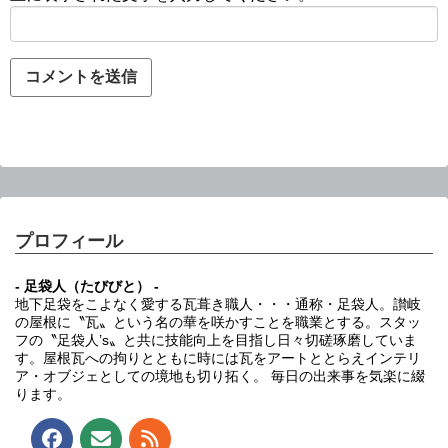
プロフィール
- 足袋人（たびびと） -
地下足袋をこよなく愛する瓦葺き職人・・・通称・足袋人。讃岐
の屋根に〝瓦〟という名の華を咲かすことを職業とする。スタッ
フの〝足袋人’s〟と共に技能向上を目指し日々切磋琢磨していま
す。屋根瓦への拘りとともに時には瓦をアートととらえインテリ
ア・オブジェとしての境地も切り拓く。 毎日の出来事を気楽に綴
ります。