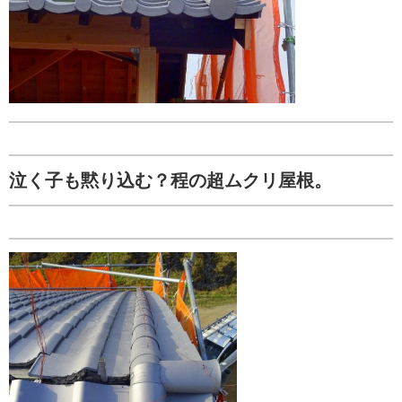
泣く子も黙り込む？程の超ムクリ屋根。