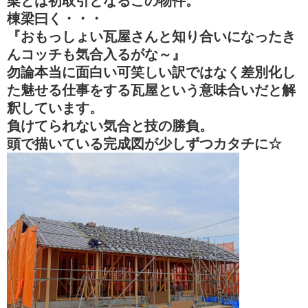
梁とは初取引となるこの物件。
棟梁曰く・・・
『おもっしょい瓦屋さんと知り合いになったき
んコッチも気合入るがな～』
勿論本当に面白い可笑しい訳ではなく差別化し
た魅せる仕事をする瓦屋という意味合いだと解
釈しています。
負けてられない気合と技の勝負。
頭で描いている完成図が少しずつカタチに☆