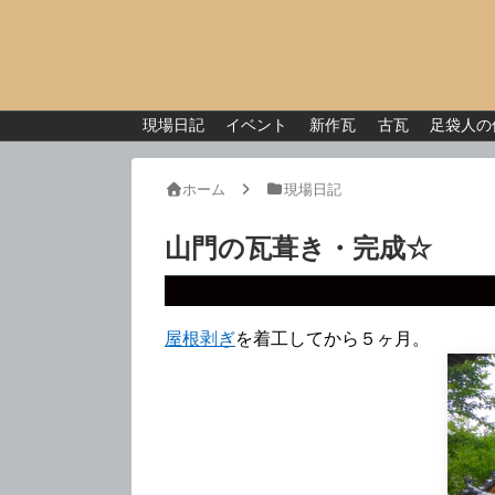
現場日記
イベント
新作瓦
古瓦
足袋人の
ホーム
現場日記
山門の瓦葺き・完成☆
屋根剥ぎ
を着工してから５ヶ月。