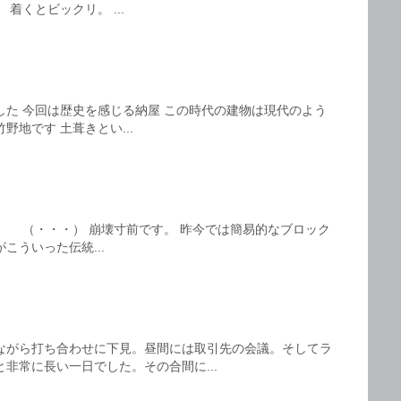
着くとビックリ。 ...
した 今回は歴史を感じる納屋 この時代の建物は現代のよう
地です 土葺きとい...
。 （・・・） 崩壊寸前です。 昨今では簡易的なブロック
こういった伝統...
ながら打ち合わせに下見。昼間には取引先の会議。そしてラ
非常に長い一日でした。その合間に...