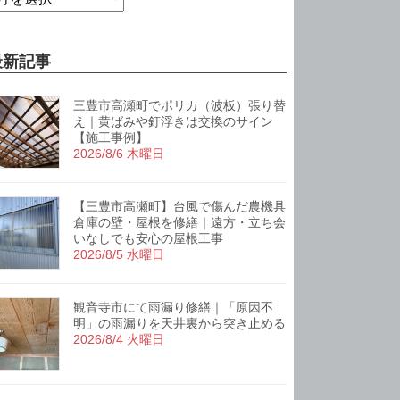
最新記事
三豊市高瀬町でポリカ（波板）張り替
え｜黄ばみや釘浮きは交換のサイン
【施工事例】
2026/8/6 木曜日
【三豊市高瀬町】台風で傷んだ農機具
倉庫の壁・屋根を修繕｜遠方・立ち会
いなしでも安心の屋根工事
2026/8/5 水曜日
観音寺市にて雨漏り修繕｜「原因不
明」の雨漏りを天井裏から突き止める
2026/8/4 火曜日