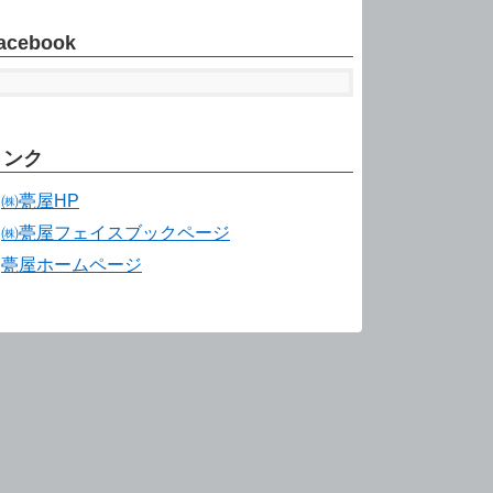
acebook
リンク
㈱甍屋HP
㈱甍屋フェイスブックページ
甍屋ホームページ