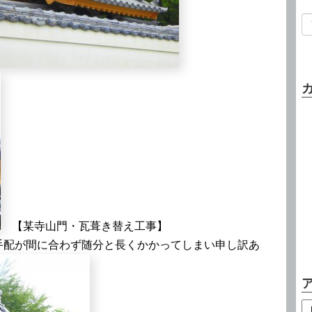
【某寺山門・瓦葺き替え工事】
手配が間に合わず随分と長くかかってしまい申し訳あ