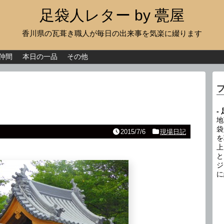
足袋人レター by 甍屋
香川県の瓦葺き職人が毎日の出来事を気楽に綴ります
現場日記
イベント
仲間
本日の一品
その他
新作瓦
古瓦
-
足袋人の仲間
地
袋
2015/7/6
現場日記
を
本日の一品
上
と
その他
ジ
に