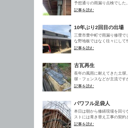
予想通りの雨漏り点検でした。 
記事を読む
10年ぶり2回目の出場
三豊市豊中町で雨漏り修理で
な野地板ではなく往々にして竹野
記事を読む
古瓦再生
長年の風雨に耐えてきた土塀
塀・フェンスなどが主流ですが
記事を読む
パワフル足袋人
本日は朝から修繕現場を回り
ストには葺き替え工事の契約と
記事を読む