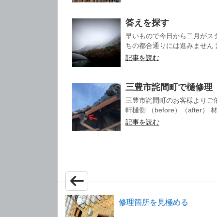
答えを探す
早いもので今日から二月がス
ちの都合通りには進みません 
記事を読む
三豊市詫間町で樋修理
三豊市詫間町のお客様よりご
軒樋側 （before）（after）
記事を読む
修理箇所を見極める