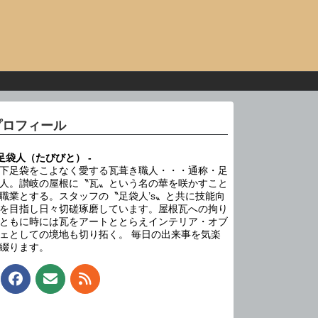
プロフィール
 足袋人（たびびと） -
下足袋をこよなく愛する瓦葺き職人・・・通称・足
人。讃岐の屋根に〝瓦〟という名の華を咲かすこと
職業とする。スタッフの〝足袋人’s〟と共に技能向
を目指し日々切磋琢磨しています。屋根瓦への拘り
ともに時には瓦をアートととらえインテリア・オブ
ェとしての境地も切り拓く。 毎日の出来事を気楽
綴ります。