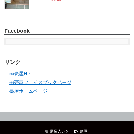
Facebook
リンク
㈱甍屋HP
㈱甍屋フェイスブックページ
甍屋ホームページ
©
足袋人レター by 甍屋
.