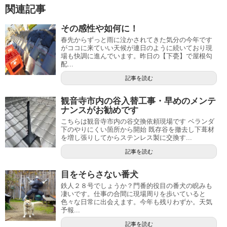
関連記事
その感性や如何に！
春先からずっと雨に泣かされてきた気分の今年です
がココに来ていい天候が連日のように続いており現
場も快調に進んでいます。昨日の【下甍】で屋根勾
配...
記事を読む
観音寺市内の谷入替工事・早めのメンテ
ナンスがお勧めです
こちらは観音寺市内の谷交換依頼現場です ベランダ
下のやりにくい箇所から開始 既存谷を撤去し下葺材
を増し張りしてからステンレス製に交換す...
記事を読む
目をそらさない番犬
鉄人２８号でしょうか？門番的役目の番犬の睨みも
凄いです。仕事の合間に現場周りを歩いていると
色々な日常に出会えます。今年も残りわずか。天気
予報...
記事を読む