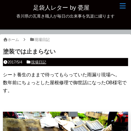
足袋人レター by 甍屋
香川県の瓦葺き職人が毎日の出来事を気楽に綴ります
現場日記
イベント
ホーム
現場日記
新作瓦
塗装では止まらない
古瓦
2017/5/4
現場日記
足袋人の仲間
シート養生のままで待ってもらっていた雨漏り現場へ。
数年前にちょっとした屋根修理で御世話になったOB様宅で
本日の一品
す。
その他