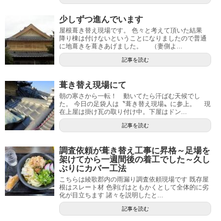
少しずつ進んでいます
屋根葺き替え現場です。 色々と考えて頂いた結果
降り棟は付けないということになりましたので普通
に地葺きを葺きあげました。 （妻側よ...
記事を読む
葺き替え現場にて
朝の寒さから一転！ 動いてたら汗ばむ天候でし
た。 今日の足袋人は〝葺き替え現場〟に参上。 現
在上屋は掛け瓦の取り付け中。下屋はドン...
記事を読む
調査依頼が葺き替え工事に昇格～足場を
架けてから一週間後の着工でした～久し
ぶりにカバー工法
こちらは綾歌郡内の雨漏り調査依頼現場です 既存屋
根はスレート材 色剥げはともかくとして全体的に劣
化が目立ちます 諸々を説明したと...
記事を読む