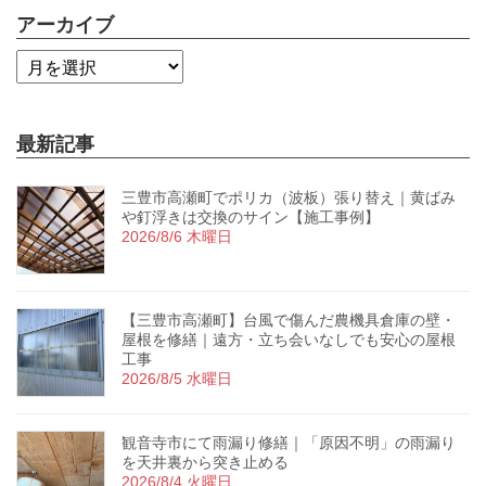
アーカイブ
最新記事
三豊市高瀬町でポリカ（波板）張り替え｜黄ばみ
や釘浮きは交換のサイン【施工事例】
2026/8/6 木曜日
【三豊市高瀬町】台風で傷んだ農機具倉庫の壁・
屋根を修繕｜遠方・立ち会いなしでも安心の屋根
工事
2026/8/5 水曜日
観音寺市にて雨漏り修繕｜「原因不明」の雨漏り
を天井裏から突き止める
2026/8/4 火曜日