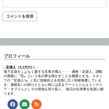
プロフィール
- 足袋人（たびびと） -
地下足袋をこよなく愛する瓦葺き職人・・・通称・足袋人。讃岐
の屋根に〝瓦〟という名の華を咲かすことを職業とする。スタッ
フの〝足袋人’s〟と共に技能向上を目指し日々切磋琢磨していま
す。屋根瓦への拘りとともに時には瓦をアートととらえインテリ
ア・オブジェとしての境地も切り拓く。 毎日の出来事を気楽に綴
ります。