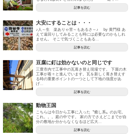
記事を読む
大安にすることは・・・
♪人～生 楽ありゃ苦～もあるさ～♪ by 黄門様 あ
えて遠回りしてみることも時には必要なのかもしれ
ません。 そこで気づくこともある...
記事を読む
豆腐に釘は効かないのと同じです
三豊市内で工事中の瓦葺き替え現場です。 下屋の木
工事が着々と進んでいます。瓦を新しく葺き替えす
る時の重要ポイントの一つとして下地の強度があ
げ...
記事を読む
動物王国
こちらは今日から工事に入った〝癒し系〟のお宅。
これ。。。庭の中です。 家の方でさえどこまでが自
分の敷地か分からなくなるほど広大...
記事を読む