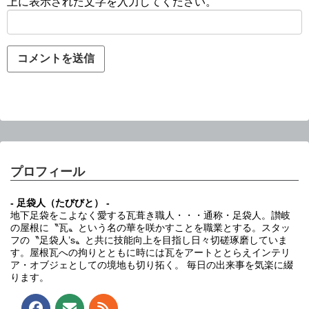
上に表示された文字を入力してください。
プロフィール
- 足袋人（たびびと） -
地下足袋をこよなく愛する瓦葺き職人・・・通称・足袋人。讃岐
の屋根に〝瓦〟という名の華を咲かすことを職業とする。スタッ
フの〝足袋人’s〟と共に技能向上を目指し日々切磋琢磨していま
す。屋根瓦への拘りとともに時には瓦をアートととらえインテリ
ア・オブジェとしての境地も切り拓く。 毎日の出来事を気楽に綴
ります。