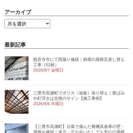
アーカイブ
最新記事
観音寺市にて雨漏り修繕｜納屋の屋根瓦差し替え
工事（52枚）
2026/8/7 金曜日
三豊市高瀬町でポリカ（波板）張り替え｜黄ばみ
や釘浮きは交換のサイン【施工事例】
2026/8/6 木曜日
【三豊市高瀬町】台風で傷んだ農機具倉庫の壁・
屋根を修繕｜遠方・立ち会いなしでも安心の屋根