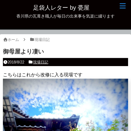
足袋人レター by 甍屋
香川県の瓦葺き職人が毎日の出来事を気楽に綴ります
現場日記
イベント
ホーム
現場日記
新作瓦
御母屋より凄い
古瓦
2018/8/22
現場日記
足袋人の仲間
こちらはこれから改修に入る現場です
本日の一品
その他