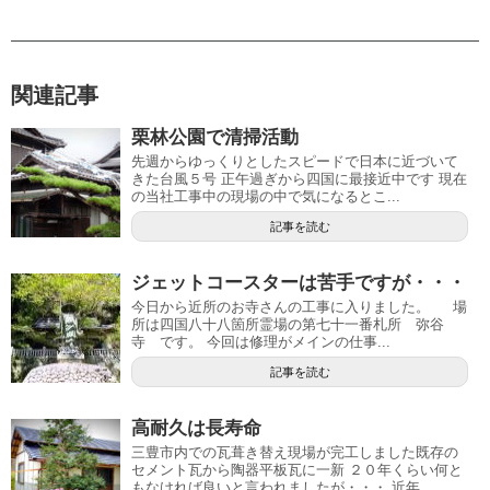
関連記事
栗林公園で清掃活動
先週からゆっくりとしたスピードで日本に近づいて
きた台風５号 正午過ぎから四国に最接近中です 現在
の当社工事中の現場の中で気になるとこ...
記事を読む
ジェットコースターは苦手ですが・・・
今日から近所のお寺さんの工事に入りました。 場
所は四国八十八箇所霊場の第七十一番札所 弥谷
寺 です。 今回は修理がメインの仕事...
記事を読む
高耐久は長寿命
三豊市内での瓦葺き替え現場が完工しました既存の
セメント瓦から陶器平板瓦に一新 ２０年くらい何と
もなければ良いと言われましたが・・・ 近年...