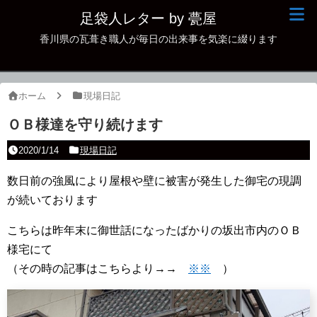
足袋人レター by 甍屋
香川県の瓦葺き職人が毎日の出来事を気楽に綴ります
現場日記
イベント
ホーム
現場日記
新作瓦
ＯＢ様達を守り続けます
古瓦
2020/1/14
現場日記
足袋人の仲間
数日前の強風により屋根や壁に被害が発生した御宅の現調
が続いております
本日の一品
こちらは昨年末に御世話になったばかりの坂出市内のＯＢ
その他
様宅にて
（その時の記事はこちらより→→
※※
）