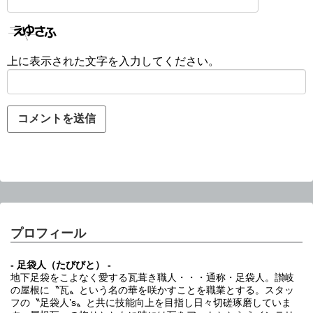
上に表示された文字を入力してください。
プロフィール
- 足袋人（たびびと） -
地下足袋をこよなく愛する瓦葺き職人・・・通称・足袋人。讃岐
の屋根に〝瓦〟という名の華を咲かすことを職業とする。スタッ
フの〝足袋人’s〟と共に技能向上を目指し日々切磋琢磨していま