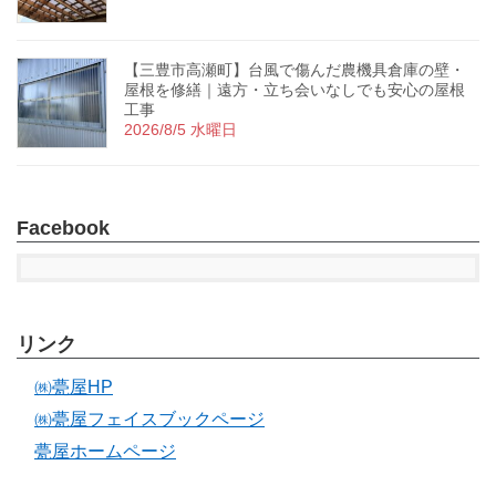
【三豊市高瀬町】台風で傷んだ農機具倉庫の壁・
屋根を修繕｜遠方・立ち会いなしでも安心の屋根
工事
2026/8/5 水曜日
Facebook
リンク
㈱甍屋HP
㈱甍屋フェイスブックページ
甍屋ホームページ