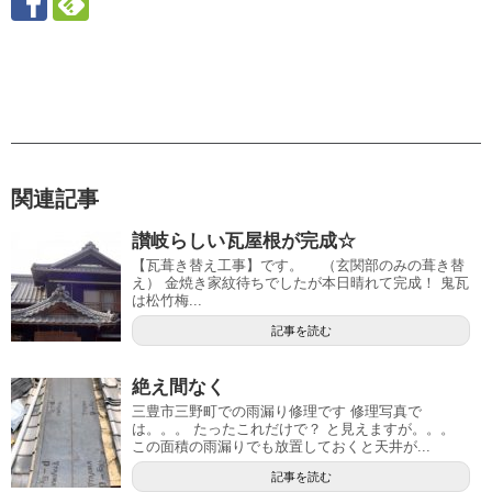
関連記事
讃岐らしい瓦屋根が完成☆
【瓦葺き替え工事】です。 （玄関部のみの葺き替
え） 金焼き家紋待ちでしたが本日晴れて完成！ 鬼瓦
は松竹梅...
記事を読む
絶え間なく
三豊市三野町での雨漏り修理です 修理写真で
は。。。 たったこれだけで？ と見えますが。。。
この面積の雨漏りでも放置しておくと天井が...
記事を読む