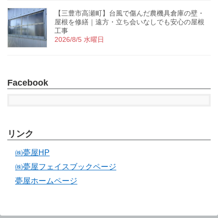
【三豊市高瀬町】台風で傷んだ農機具倉庫の壁・
屋根を修繕｜遠方・立ち会いなしでも安心の屋根
工事
2026/8/5 水曜日
Facebook
リンク
㈱甍屋HP
㈱甍屋フェイスブックページ
甍屋ホームページ