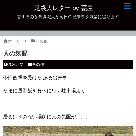
足袋人レター by 甍屋
香川県の瓦葺き職人が毎日の出来事を気楽に綴ります
現場日記
イベント
ホーム
その他
新作瓦
人の気配
古瓦
2020/4/2
その他
足袋人の仲間
今日衝撃を受けた ある出来事
本日の一品
たまに昼御飯を食べに行く駐車場より
その他
居るはずのない場所に人の気配が。。。