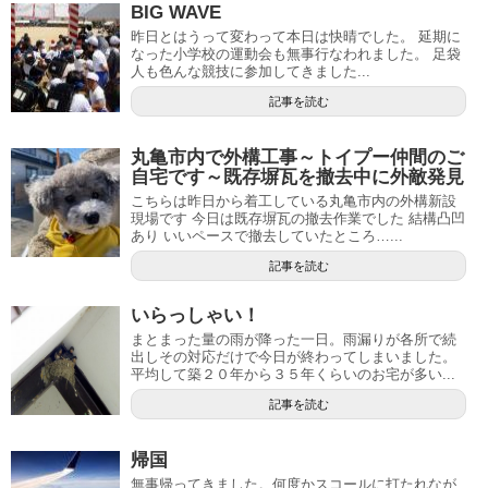
BIG WAVE
昨日とはうって変わって本日は快晴でした。 延期に
なった小学校の運動会も無事行なわれました。 足袋
人も色んな競技に参加してきました...
記事を読む
丸亀市内で外構工事～トイプー仲間のご
自宅です～既存塀瓦を撤去中に外敵発見
こちらは昨日から着工している丸亀市内の外構新設
現場です 今日は既存塀瓦の撤去作業でした 結構凸凹
あり いいペースで撤去していたところ…...
記事を読む
いらっしゃい！
まとまった量の雨が降った一日。雨漏りが各所で続
出しその対応だけで今日が終わってしまいました。
平均して築２０年から３５年くらいのお宅が多い...
記事を読む
帰国
無事帰ってきました。何度かスコールに打たれなが