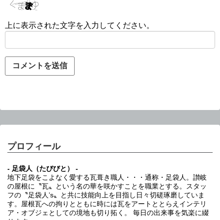
上に表示された文字を入力してください。
プロフィール
- 足袋人（たびびと） -
地下足袋をこよなく愛する瓦葺き職人・・・通称・足袋人。讃岐
の屋根に〝瓦〟という名の華を咲かすことを職業とする。スタッ
フの〝足袋人’s〟と共に技能向上を目指し日々切磋琢磨していま
す。屋根瓦への拘りとともに時には瓦をアートととらえインテリ
ア・オブジェとしての境地も切り拓く。 毎日の出来事を気楽に綴