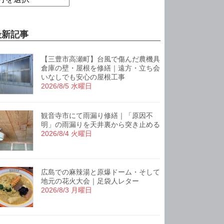
最新記事
【三豊市高瀬町】台風で傷んだ農機具
倉庫の壁・屋根を修繕｜遠方・立ち会
いなしでも安心の屋根工事
2026/8/5 水曜日
観音寺市にて雨漏り修繕｜「原因不
明」の雨漏りを天井裏から突き止める
2026/8/4 火曜日
広島での麻辣湯と原爆ドーム・そして
地元の花火大会｜足袋人レター
2026/8/3 月曜日