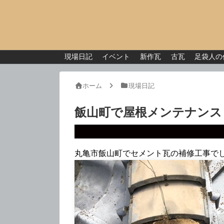
現場日記
イベント
新作瓦
古瓦
足袋人の
ホーム
現場日記
飯山町で屋根メンテナンス
丸亀市飯山町でセメント瓦の補修工事で