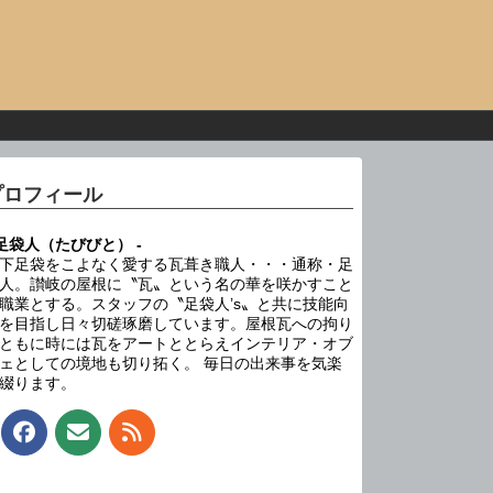
プロフィール
 足袋人（たびびと） -
下足袋をこよなく愛する瓦葺き職人・・・通称・足
人。讃岐の屋根に〝瓦〟という名の華を咲かすこと
職業とする。スタッフの〝足袋人’s〟と共に技能向
を目指し日々切磋琢磨しています。屋根瓦への拘り
ともに時には瓦をアートととらえインテリア・オブ
ェとしての境地も切り拓く。 毎日の出来事を気楽
綴ります。