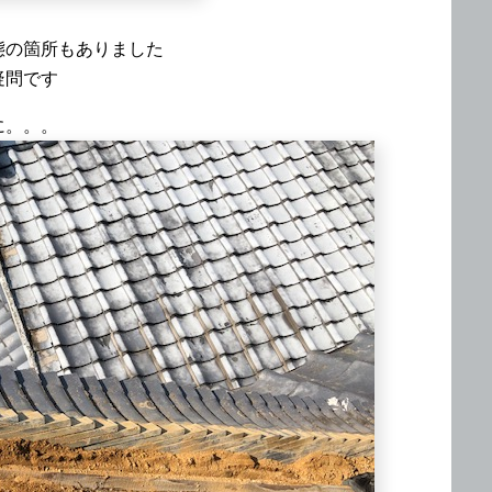
態の箇所もありました
疑問です
に。。。