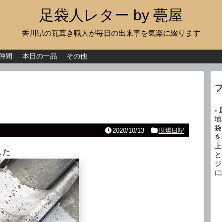
足袋人レター by 甍屋
香川県の瓦葺き職人が毎日の出来事を気楽に綴ります
現場日記
イベント
仲間
本日の一品
その他
新作瓦
古瓦
-
足袋人の仲間
地
袋
2020/10/13
現場日記
を
本日の一品
上
した
と
その他
ジ
に