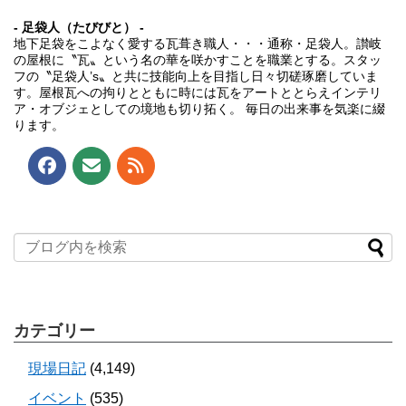
- 足袋人（たびびと） -
地下足袋をこよなく愛する瓦葺き職人・・・通称・足袋人。讃岐
の屋根に〝瓦〟という名の華を咲かすことを職業とする。スタッ
フの〝足袋人’s〟と共に技能向上を目指し日々切磋琢磨していま
す。屋根瓦への拘りとともに時には瓦をアートととらえインテリ
ア・オブジェとしての境地も切り拓く。 毎日の出来事を気楽に綴
ります。
カテゴリー
現場日記
(4,149)
イベント
(535)