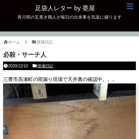
足袋人レター by 甍屋
香川県の瓦葺き職人が毎日の出来事を気楽に綴ります
現場日記
イベント
ホーム
現場日記
新作瓦
必殺・サーチ人
古瓦
2020/12/10
現場日記
足袋人の仲間
三豊市高瀬町の雨漏り現場で天井裏の確認中。。。
本日の一品
その他