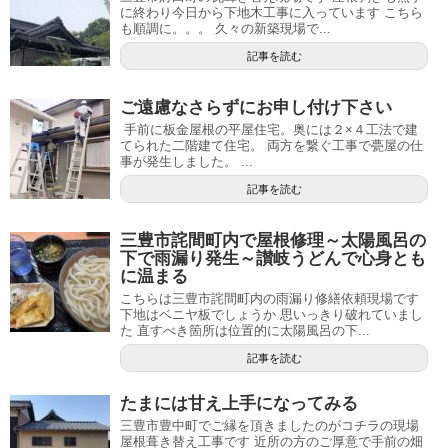
に終わり今日から下地木工事に入っています こちら
も順調に。。。 久々の新築現場で...
記事を読む
ご遠慮なさらずにお申し付け下さい
手前に板金屋根の平屋住宅。奥には２×４工法で建
てられた二階建て住宅。 両方を繋ぐ工事で甍屋の仕
事が発生しました。 ...
記事を読む
三豊市詫間町内で屋根修理～太陽風呂の
下で雨漏り発生～讃岐うどんで心身とも
に温まる
こちらは三豊市詫間町内の雨漏り修繕依頼現場です
下地はベニヤ板でしょうか 思いっきり破れていまし
た 直すべき箇所は位置的に太陽風呂の下...
記事を読む
たまには甘え上手になってみる
三豊市豊中町でご縁を頂きましたのがコチラの現場
屋根葺き替え工事です 近所の方のご厚意で手前の畑