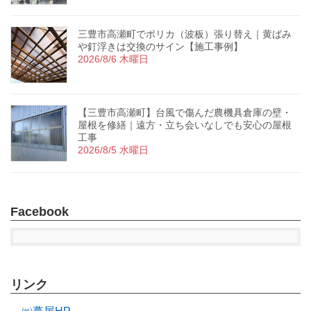
三豊市高瀬町でポリカ（波板）張り替え｜黄ばみ
や釘浮きは交換のサイン【施工事例】
2026/8/6 木曜日
【三豊市高瀬町】台風で傷んだ農機具倉庫の壁・
屋根を修繕｜遠方・立ち会いなしでも安心の屋根
工事
2026/8/5 水曜日
Facebook
リンク