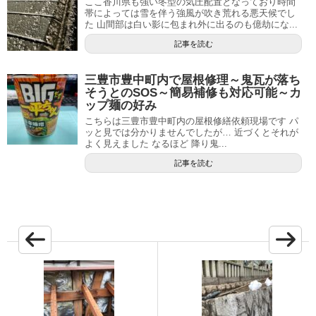
ここ香川県も強い冬型の気圧配置となっており時間
帯によっては雪を伴う強風が吹き荒れる悪天候でし
た 山間部は白い影に包まれ外に出るのも億劫にな...
記事を読む
三豊市豊中町内で屋根修理～鬼瓦が落ち
そうとのSOS～簡易補修も対応可能～カ
ップ麺の好み
こちらは三豊市豊中町内の屋根修繕依頼現場です パ
ッと見では分かりませんでしたが… 近づくとそれが
よく見えました なるほど 降り鬼...
記事を読む