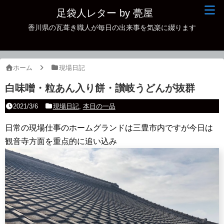
足袋人レター by 甍屋
香川県の瓦葺き職人が毎日の出来事を気楽に綴ります
現場日記
イベント
ホーム
現場日記
新作瓦
白味噌・粒あん入り餅・讃岐うどんが抜群
古瓦
2021/3/6
現場日記
,
本日の一品
足袋人の仲間
日常の現場仕事のホームグランドは三豊市内ですが今日は
観音寺方面を重点的に追い込み
本日の一品
その他