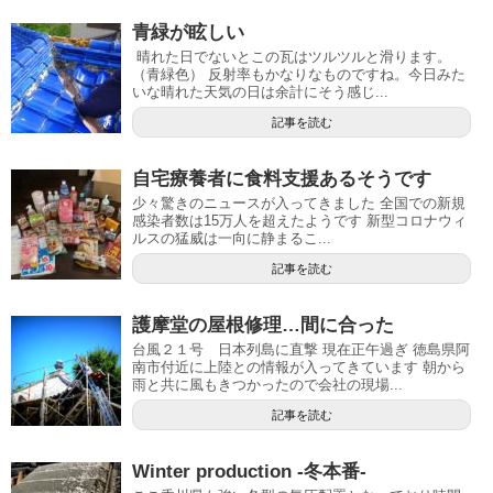
青緑が眩しい
晴れた日でないとこの瓦はツルツルと滑ります。
（青緑色） 反射率もかなりなものですね。今日みた
いな晴れた天気の日は余計にそう感じ...
記事を読む
自宅療養者に食料支援あるそうです
少々驚きのニュースが入ってきました 全国での新規
感染者数は15万人を超えたようです 新型コロナウィ
ルスの猛威は一向に静まるこ...
記事を読む
護摩堂の屋根修理…間に合った
台風２１号 日本列島に直撃 現在正午過ぎ 徳島県阿
南市付近に上陸との情報が入ってきています 朝から
雨と共に風もきつかったので会社の現場...
記事を読む
Winter production -冬本番-