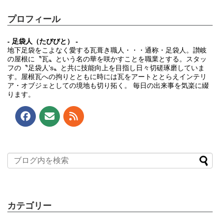
プロフィール
- 足袋人（たびびと） -
地下足袋をこよなく愛する瓦葺き職人・・・通称・足袋人。讃岐
の屋根に〝瓦〟という名の華を咲かすことを職業とする。スタッ
フの〝足袋人’s〟と共に技能向上を目指し日々切磋琢磨していま
す。屋根瓦への拘りとともに時には瓦をアートととらえインテリ
ア・オブジェとしての境地も切り拓く。 毎日の出来事を気楽に綴
ります。
カテゴリー