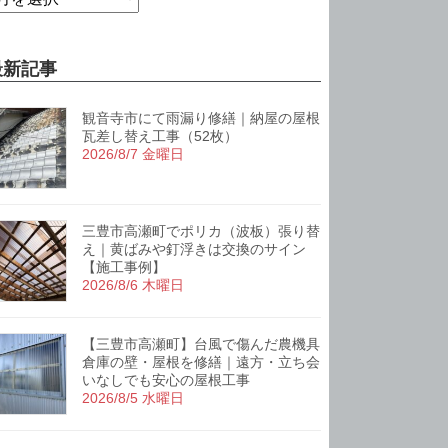
最新記事
観音寺市にて雨漏り修繕｜納屋の屋根
瓦差し替え工事（52枚）
2026/8/7 金曜日
三豊市高瀬町でポリカ（波板）張り替
え｜黄ばみや釘浮きは交換のサイン
【施工事例】
2026/8/6 木曜日
【三豊市高瀬町】台風で傷んだ農機具
倉庫の壁・屋根を修繕｜遠方・立ち会
いなしでも安心の屋根工事
2026/8/5 水曜日