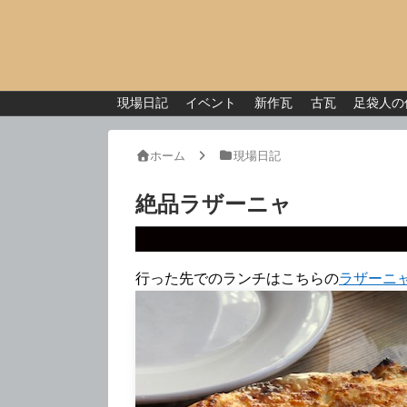
現場日記
イベント
新作瓦
古瓦
足袋人の
ホーム
現場日記
絶品ラザーニャ
行った先でのランチはこちらの
ラザーニ