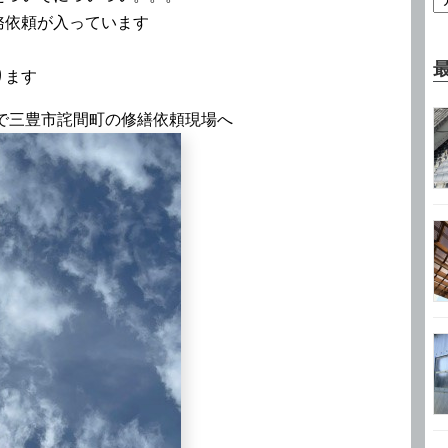
務依頼が入っています
ります
ので三豊市詫間町の修繕依頼現場へ