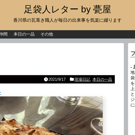
足袋人レター by 甍屋
香川県の瓦葺き職人が毎日の出来事を気楽に綴ります
現場日記
イベント
仲間
本日の一品
その他
新作瓦
古瓦
-
足袋人の仲間
地
袋
2021/9/17
現場日記
,
本日の一品
を
本日の一品
上
ャ
と
その他
ジ
に