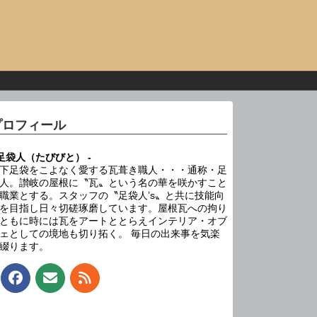
プロフィール
 足袋人（たびびと） -
下足袋をこよなく愛する瓦葺き職人・・・通称・足
人。讃岐の屋根に〝瓦〟という名の華を咲かすこと
職業とする。スタッフの〝足袋人’s〟と共に技能向
を目指し日々切磋琢磨しています。屋根瓦への拘り
ともに時には瓦をアートととらえインテリア・オブ
ェとしての境地も切り拓く。 毎日の出来事を気楽
綴ります。