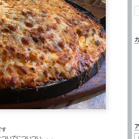
です
たついでについつい。。。