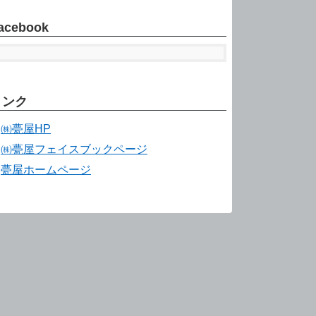
acebook
リンク
㈱甍屋HP
㈱甍屋フェイスブックページ
甍屋ホームページ