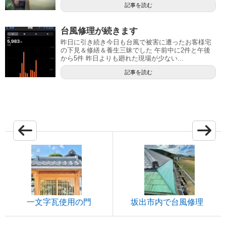
記事を読む
台風修理が続きます
昨日に引き続き今日も台風で被害に遭ったお客様宅
の下見＆修繕＆養生三昧でした 午前中に2件と午後
から5件 昨日よりも廻れた現場が少ない...
記事を読む
一文字瓦使用の門
坂出市内で台風修理