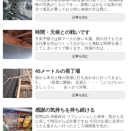
時の写真がこちらです↓↓↓ 屋根にはかなり塩害の目
立つ鬼瓦が乗っており特に海側の方は既に...
記事を読む
時間・天候との戦いです
天気予報では雨マークの多い今週。雨の日でもでき
る仕事を沢山つくっておかないと無駄な時間を過ご
してしまいそうで困ります。現場の方は。。。 ...
記事を読む
45メートルの長丁場
朝から本日上棟の現場に打ち合わせに行ってきまし
た。 （母屋に隣接） 足袋人・・・『ぶつけちゃい
ましょう♪』 あっさり決着。 ...
記事を読む
感謝の気持ちを持ち続ける
世間はG,W最終日 リフレッシュした身体・気分も元
に戻して明日からは仕事ですね 今日のお昼に近所の
うどん屋さんへ行ったところ偶然取引先の...