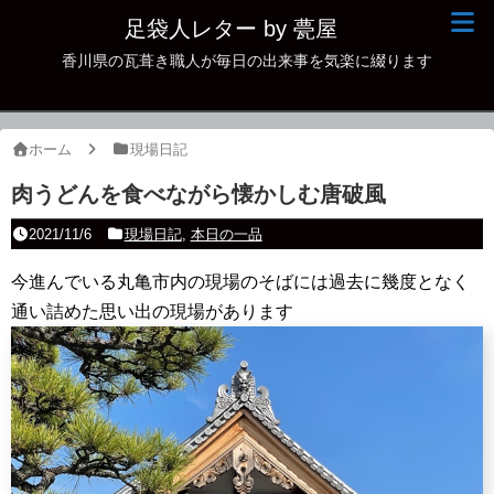
足袋人レター by 甍屋
香川県の瓦葺き職人が毎日の出来事を気楽に綴ります
現場日記
イベント
ホーム
現場日記
新作瓦
肉うどんを食べながら懐かしむ唐破風
古瓦
2021/11/6
現場日記
,
本日の一品
足袋人の仲間
今進んでいる丸亀市内の現場のそばには過去に幾度となく
通い詰めた思い出の現場があります
本日の一品
その他