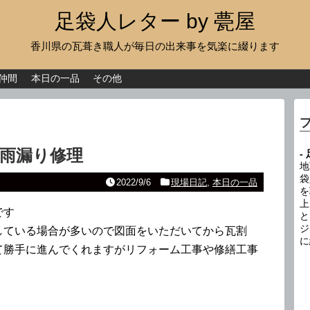
足袋人レター by 甍屋
香川県の瓦葺き職人が毎日の出来事を気楽に綴ります
現場日記
イベント
仲間
本日の一品
その他
新作瓦
古瓦
雨漏り修理
-
足袋人の仲間
地
袋
2022/9/6
現場日記
,
本日の一品
を
本日の一品
上
です
と
その他
ジ
している場合が多いので図面をいただいてから瓦割
に
て勝手に進んでくれますがリフォーム工事や修繕工事