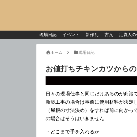
現場日記
イベント
新作瓦
古瓦
足袋人の
ホーム
現場日記
お値打ちチキンカツからの
日々の現場仕事と同じだけあるのが商談
新築工事の場合は事前に使用材料が決定
（屋根の寸法決め）をすれば前に向かっ
の場合はそうはいきません
・どこまで手を入れるか