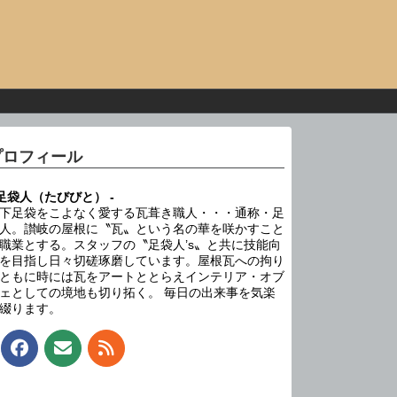
プロフィール
 足袋人（たびびと） -
下足袋をこよなく愛する瓦葺き職人・・・通称・足
人。讃岐の屋根に〝瓦〟という名の華を咲かすこと
職業とする。スタッフの〝足袋人’s〟と共に技能向
を目指し日々切磋琢磨しています。屋根瓦への拘り
ともに時には瓦をアートととらえインテリア・オブ
ェとしての境地も切り拓く。 毎日の出来事を気楽
綴ります。