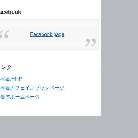
acebook
リンク
㈱甍屋HP
㈱甍屋フェイスブックページ
甍屋ホームページ