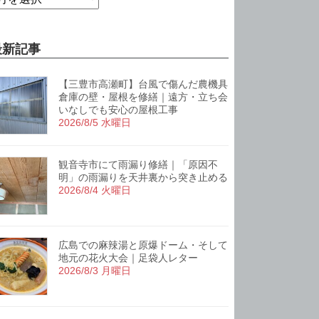
最新記事
【三豊市高瀬町】台風で傷んだ農機具
倉庫の壁・屋根を修繕｜遠方・立ち会
いなしでも安心の屋根工事
2026/8/5 水曜日
観音寺市にて雨漏り修繕｜「原因不
明」の雨漏りを天井裏から突き止める
2026/8/4 火曜日
広島での麻辣湯と原爆ドーム・そして
地元の花火大会｜足袋人レター
2026/8/3 月曜日