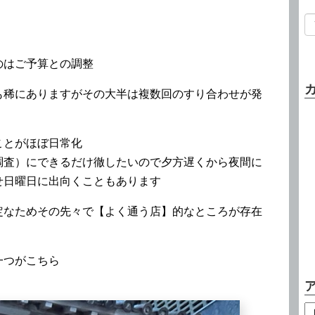
のはご予算との調整
も稀にありますがその大半は複数回のすり合わせが発
ことがほぼ日常化
調査）にできるだけ徹したいので夕方遅くから夜間に
せ日曜日に出向くこともあります
定なためその先々で【よく通う店】的なところが存在
一つがこちら