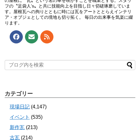
の屋根に〝瓦〟という名の華を咲かすことを職業とする。スタッ
フの〝足袋人’s〟と共に技能向上を目指し日々切磋琢磨していま
す。屋根瓦への拘りとともに時には瓦をアートととらえインテリ
ア・オブジェとしての境地も切り拓く。 毎日の出来事を気楽に綴
ります。
カテゴリー
現場日記
(4,147)
イベント
(535)
新作瓦
(213)
古瓦
(214)