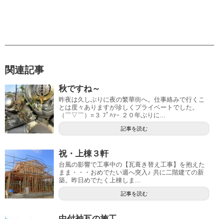
関連記事
秋ですね～
昨夜は久しぶりに夜の繁華街へ。仕事絡みで行くこ
とは度々ありますが珍しくプライベートでした。
（￣▽￣）=３ ﾌﾟﾊｧｰ ２０年ぶりに...
記事を読む
祝・上棟３軒
台風の影響で工事中の【瓦葺き替え工事】を抱えた
まま・・・おめでたい週へ突入♪ 共に二階建ての新
築。昨日めでたく上棟しま...
記事を読む
中付袖瓦の施工