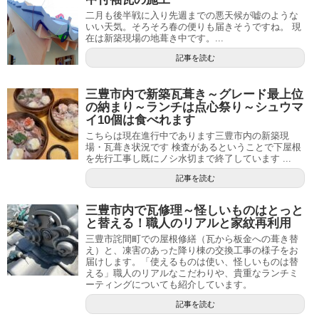
二月も後半戦に入り先週までの悪天候が嘘のような
いい天気。そろそろ春の便りも届きそうですね。 現
在は新築現場の地葺き中です。...
記事を読む
三豊市内で新築瓦葺き～グレード最上位
の納まり～ランチは点心祭り～シュウマ
イ10個は食べれます
こちらは現在進行中であります三豊市内の新築現
場・瓦葺き状況です 検査があるということで下屋根
を先行工事し既にノシ水切まで終了しています ...
記事を読む
三豊市内で瓦修理～怪しいものはとっと
と替える！職人のリアルと家紋再利用
三豊市詫間町での屋根修繕（瓦から板金への葺き替
え）と、凍害のあった降り棟の交換工事の様子をお
届けします。「使えるものは使い、怪しいものは替
える」職人のリアルなこだわりや、貴重なランチミ
ーティングについても紹介しています。
記事を読む