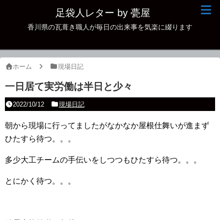
足袋人レター by 甍屋
香川県の瓦葺き職人が毎日の出来事を気楽に綴ります
現場日記
イベント
ホーム
現場日記
新作瓦
一日居て実労働は半日と少々
古瓦
2022/10/12
現場日記
足袋人の仲間
朝から現場に行ってましたがなかなか屋根仕舞いが進まず
ひたすら待つ。。。
本日の一品
多少大工チームの手伝いをしつつもひたすら待つ。。。
その他
とにかく待つ。。。