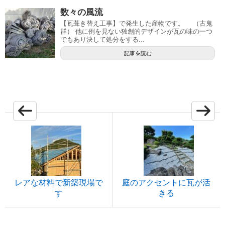
数々の風流
【瓦葺き替え工事】で発生した産物です。 （古鬼
群） 他に例を見ない独創的デザインが瓦の味の一つ
でもあり決して処分をする...
記事を読む
レアな材料で新築現場で
庭のアクセントに瓦が活
す
きる