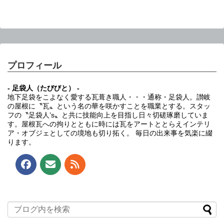
プロフィール
- 足袋人（たびびと） -
地下足袋をこよなく愛する瓦葺き職人・・・通称・足袋人。讃岐
の屋根に〝瓦〟という名の華を咲かすことを職業とする。スタッ
フの〝足袋人’s〟と共に技能向上を目指し日々切磋琢磨していま
す。屋根瓦への拘りとともに時には瓦をアートととらえインテリ
ア・オブジェとしての境地も切り拓く。 毎日の出来事を気楽に綴
ります。