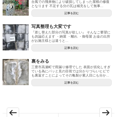
台風での飛来物により破損してしまった屋根の修復
となります 不足する分の瓦は補充をして無事...
記事を読む
写真整理も大変です
『差し替えた部分の写真が欲しい』 そんなご要望に
も勿論応えます ・納屋 ・離れ ・御母屋 お金の出所
がお施主様とは違うと...
記事を読む
裏をみる
三豊市高瀬町で雨漏り修理でした 表面が劣化しすぎ
ている為にパッと見の目視では分かりづらいヒビで
も裏返すことによってその亀裂が素人目にも分か...
記事を読む