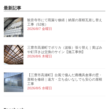
最新記事
観音寺市にて雨漏り修繕｜納屋の屋根瓦差し替え
工事（52枚）
2026/8/7 金曜日
三豊市高瀬町でポリカ（波板）張り替え｜黄ばみ
や釘浮きは交換のサイン【施工事例】
2026/8/6 木曜日
【三豊市高瀬町】台風で傷んだ農機具倉庫の壁・
屋根を修繕｜遠方・立ち会いなしでも安心の屋根
工事
2026/8/5 水曜日