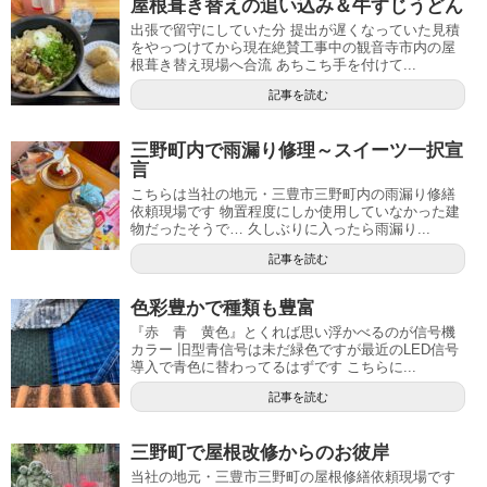
屋根葺き替えの追い込み＆牛すじうどん
出張で留守にしていた分 提出が遅くなっていた見積
をやっつけてから現在絶賛工事中の観音寺市内の屋
根葺き替え現場へ合流 あちこち手を付けて...
記事を読む
三野町内で雨漏り修理～スイーツ一択宣
言
こちらは当社の地元・三豊市三野町内の雨漏り修繕
依頼現場です 物置程度にしか使用していなかった建
物だったそうで… 久しぶりに入ったら雨漏り...
記事を読む
色彩豊かで種類も豊富
『赤 青 黄色』とくれば思い浮かべるのが信号機
カラー 旧型青信号は未だ緑色ですが最近のLED信号
導入で青色に替わってるはずです こちらに...
記事を読む
三野町で屋根改修からのお彼岸
当社の地元・三豊市三野町の屋根修繕依頼現場です