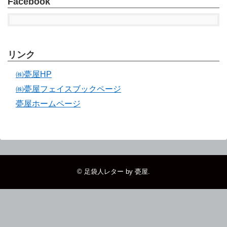
Facebook
リンク
㈱甍屋HP
㈱甍屋フェイスブックページ
甍屋ホームページ
©
足袋人レター by 甍屋
.