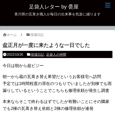
足袋人レター by 甍屋
香川県の瓦葺き職人が毎日の出来事を気楽に綴ります
現場日記
イベント
ホーム
現場日記
新作瓦
盆正月が一度に来たような一日でした
古瓦
2022/10/26
現場日記
,
足袋人の仲間
足袋人の仲間
今日は朝から超ビジー
本日の一品
朝一から蔵の瓦葺き替え希望だというお客様宅へ訪問
予定では1時間程度の滞在のつもりでいましたが別棟でも雨
その他
漏りしているということでこちらも修理依頼が発生し調査
本来ならそこで終わるはずでしたが有難いことにその隣家
でも2棟の瓦葺き替え依頼と2棟の修理依頼が連発