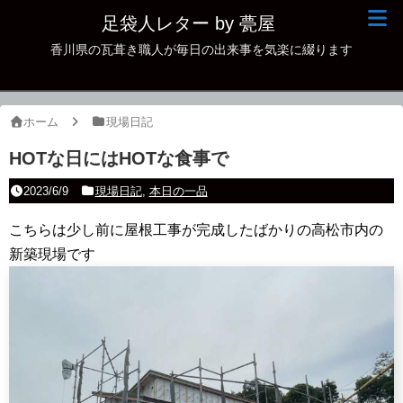
足袋人レター by 甍屋
香川県の瓦葺き職人が毎日の出来事を気楽に綴ります
現場日記
イベント
ホーム
現場日記
新作瓦
HOTな日にはHOTな食事で
古瓦
2023/6/9
現場日記
,
本日の一品
足袋人の仲間
こちらは少し前に屋根工事が完成したばかりの高松市内の
新築現場です
本日の一品
その他