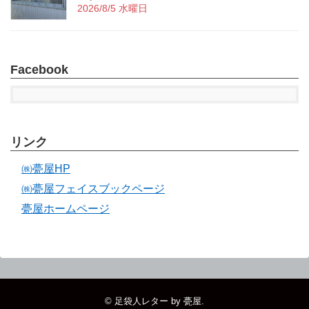
2026/8/5 水曜日
Facebook
リンク
㈱甍屋HP
㈱甍屋フェイスブックページ
甍屋ホームページ
©
足袋人レター by 甍屋
.