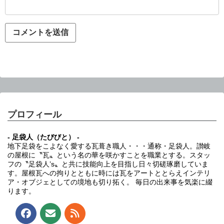
プロフィール
- 足袋人（たびびと） -
地下足袋をこよなく愛する瓦葺き職人・・・通称・足袋人。讃岐
の屋根に〝瓦〟という名の華を咲かすことを職業とする。スタッ
フの〝足袋人’s〟と共に技能向上を目指し日々切磋琢磨していま
す。屋根瓦への拘りとともに時には瓦をアートととらえインテリ
ア・オブジェとしての境地も切り拓く。 毎日の出来事を気楽に綴
ります。