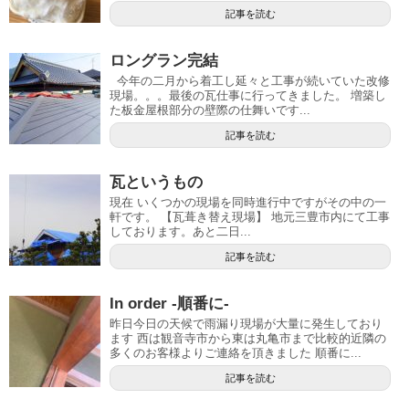
記事を読む
ロングラン完結
今年の二月から着工し延々と工事が続いていた改修
現場。。。最後の瓦仕事に行ってきました。 増築し
た板金屋根部分の壁際の仕舞いです...
記事を読む
瓦というもの
現在 いくつかの現場を同時進行中ですがその中の一
軒です。 【瓦葺き替え現場】 地元三豊市内にて工事
しております。あと二日...
記事を読む
In order -順番に-
昨日今日の天候で雨漏り現場が大量に発生しており
ます 西は観音寺市から東は丸亀市まで比較的近隣の
多くのお客様よりご連絡を頂きました 順番に...
記事を読む