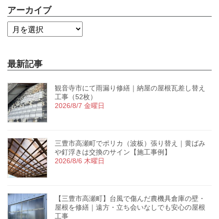
アーカイブ
最新記事
観音寺市にて雨漏り修繕｜納屋の屋根瓦差し替え
工事（52枚）
2026/8/7 金曜日
三豊市高瀬町でポリカ（波板）張り替え｜黄ばみ
や釘浮きは交換のサイン【施工事例】
2026/8/6 木曜日
【三豊市高瀬町】台風で傷んだ農機具倉庫の壁・
屋根を修繕｜遠方・立ち会いなしでも安心の屋根
工事