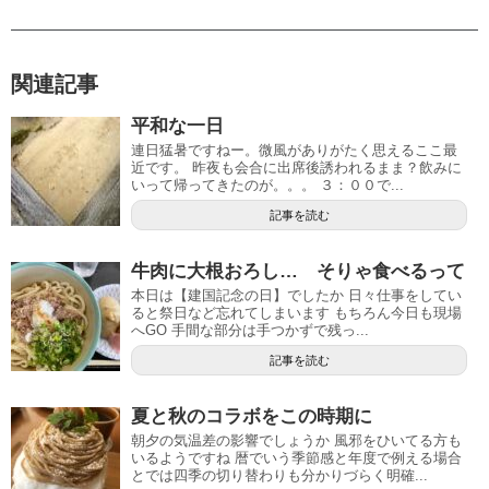
関連記事
平和な一日
連日猛暑ですねー。微風がありがたく思えるここ最
近です。 昨夜も会合に出席後誘われるまま？飲みに
いって帰ってきたのが。。。 ３：００で...
記事を読む
牛肉に大根おろし… そりゃ食べるって
本日は【建国記念の日】でしたか 日々仕事をしてい
ると祭日など忘れてしまいます もちろん今日も現場
へGO 手間な部分は手つかずで残っ...
記事を読む
夏と秋のコラボをこの時期に
朝夕の気温差の影響でしょうか 風邪をひいてる方も
いるようですね 暦でいう季節感と年度で例える場合
とでは四季の切り替わりも分かりづらく明確...