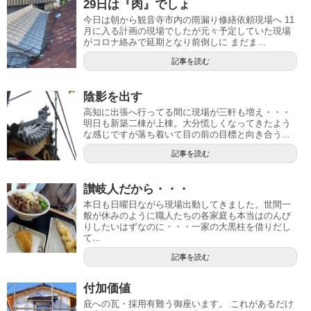
29日は『肉』でしょ
今日は朝から観音寺市内の雨漏り修繕依頼現場へ 11
月に入る計画の現場でしたが元々予定していた現場
がコロナ絡みで延期となり前倒しに まだま...
記事を読む
陰影を出す
高知に出張へ行ってる間に現場が三軒も増え・・・
明日も新築二棟が上棟。大分慌しくなってきたよう
な感じですが落ち着いて目の前の目標と向き合う...
記事を読む
讃岐人だから・・・
本日も日曜日ながら現場出動してきました。世間一
般が休みのように職人たちの各家庭も本当はのんび
りしたいはずなのに・・・一家の大黒柱を借りだし
て...
記事を読む
付加価値
庇への瓦・採用有難う御座います。 これがあるだけ