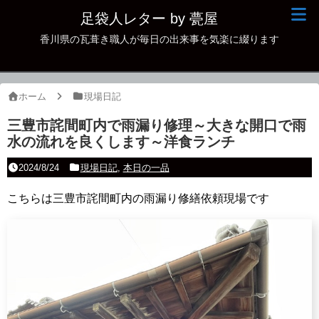
足袋人レター by 甍屋
香川県の瓦葺き職人が毎日の出来事を気楽に綴ります
現場日記
イベント
ホーム
現場日記
新作瓦
三豊市詫間町内で雨漏り修理～大きな開口で雨
水の流れを良くします～洋食ランチ
古瓦
2024/8/24
現場日記
,
本日の一品
足袋人の仲間
こちらは三豊市詫間町内の雨漏り修繕依頼現場です
本日の一品
その他