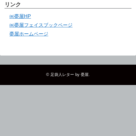
リンク
㈱甍屋HP
㈱甍屋フェイスブックページ
甍屋ホームページ
©
足袋人レター by 甍屋
.