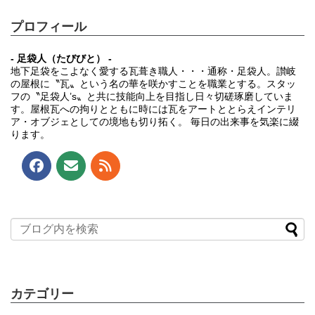
プロフィール
- 足袋人（たびびと） -
地下足袋をこよなく愛する瓦葺き職人・・・通称・足袋人。讃岐
の屋根に〝瓦〟という名の華を咲かすことを職業とする。スタッ
フの〝足袋人’s〟と共に技能向上を目指し日々切磋琢磨していま
す。屋根瓦への拘りとともに時には瓦をアートととらえインテリ
ア・オブジェとしての境地も切り拓く。 毎日の出来事を気楽に綴
ります。
カテゴリー