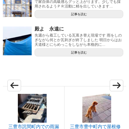
で家自体の高級感もグッと上がります。少しでも採
用されるようＰＲ活動に精を出していきます...
記事を読む
殿よ 永遠に
先週から着工している瓦葺き替え現場です 雨をしの
ぎながら何とか瓦剥ぎが終了しました 明日からはお
天道様とにらめっこをしながら本格的に...
記事を読む
三豊市詫間町内での雨漏
三豊市豊中町内で屋根修