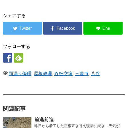
シェアする
フォローする
雨漏り修理
,
屋根修理
,
谷板交換
,
三豊市
,
八谷
関連記事
前進前進
昨日から着工した屋根葺き替え現場に続き 天気が