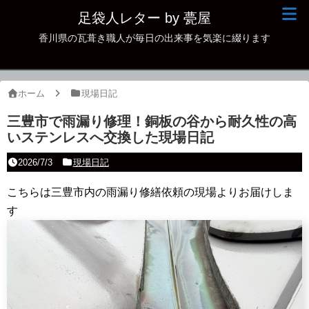
足袋人レター by 甍屋
香川県の瓦葺き職人が毎日の出来事を気楽に綴ります
現場日記
イベント
ホーム
現場日記
新作瓦
三豊市で雨漏り修理！銅板の谷から耐久性の高
いステンレスへ交換した現場日記
古瓦
2026/7/3
現場日記
足袋人の仲間
こちらは三豊市内の雨漏り修繕依頼の現場よりお届けしま
本日の一品
す
その他