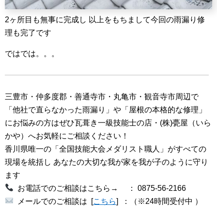
2ヶ所目も無事に完成し 以上をもちまして今回の雨漏り修
理も完了です
ではでは。。。
三豊市・仲多度郡・善通寺市・丸亀市・観音寺市周辺で
「他社で直らなかった雨漏り」や「屋根の本格的な修理」
にお悩みの方はぜひ瓦葺き一級技能士の店・(株)甍屋（いら
かや）へお気軽にご相談ください！
香川県唯一の「全国技能大会メダリスト職人」がすべての
現場を統括し あなたの大切な我が家を我が子のように守り
ます
お電話でのご相談はこちら→ ： 0875-56-2166
メールでのご相談は [
こちら
] ：（※24時間受付中 ）