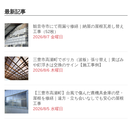
最新記事
観音寺市にて雨漏り修繕｜納屋の屋根瓦差し替え
工事（52枚）
2026/8/7 金曜日
三豊市高瀬町でポリカ（波板）張り替え｜黄ばみ
や釘浮きは交換のサイン【施工事例】
2026/8/6 木曜日
【三豊市高瀬町】台風で傷んだ農機具倉庫の壁・
屋根を修繕｜遠方・立ち会いなしでも安心の屋根
工事
2026/8/5 水曜日