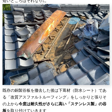
短いところはそれなりに
既存の銅製谷板を撤去した後は下葺材（防水シート）であ
る「改質アスファルトルーフィング」をしっかりと張りそ
の上から
今度は耐久性がさらに高い「ステンレス製」の谷
板
を取り付けていきます