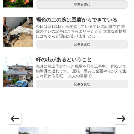
記事を読む
褐色の二の腕は豆腐からできている
今日は6月21日から開始しているアレの話題です 前
回のアレの記事はこちらより⇒☆☆☆ 大量な断捨離
にはちゃんと理由があります とに...
記事を読む
軒の出があるということ
先月に着工予定だった現場を只今工事中。 雨などで
約半月の遅れです。 屋根・壁共に全面やりかえで生
まれ変わる住宅。 大人の事情で...
記事を読む