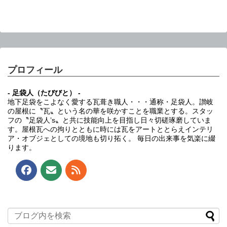
プロフィール
- 足袋人（たびびと） -
地下足袋をこよなく愛する瓦葺き職人・・・通称・足袋人。讃岐
の屋根に〝瓦〟という名の華を咲かすことを職業とする。スタッ
フの〝足袋人’s〟と共に技能向上を目指し日々切磋琢磨していま
す。屋根瓦への拘りとともに時には瓦をアートととらえインテリ
ア・オブジェとしての境地も切り拓く。 毎日の出来事を気楽に綴
ります。