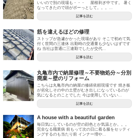
いいので別の現場も・・・ 屋根剥ぎ中です。 暑く
なってきたので頭がボーっとして。。。...
記事を読む
筋を違えるほどの修理
ストップが急遽かかった現場があり そこで初めて気
付く世間の三連休 出勤時の交通量も少ないはずです
ね 当社は普通に三連勤でしたが交代...
記事を読む
丸亀市内で納屋修理～不要物処分～分別
廃棄～壁のリフォーム
こちらは丸亀市内の納屋の修繕依頼現場です 焼き板
が劣化しその中の土壁がむき出しになっているのが
気になるとのことでした 今は使用していない...
記事を読む
A house with a beautiful garden
毎日気にしているのが空の顔色とか気温とか。。。
完全なる職業病 前もって次の日に着る服をセッティ
ングするのも当たり前 インナー増や...