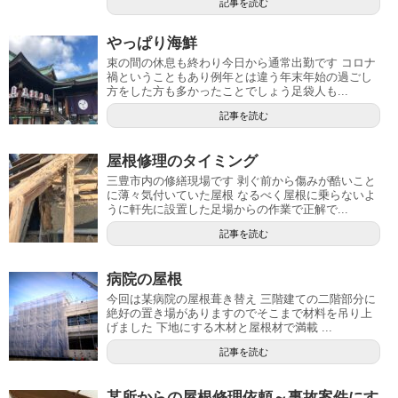
記事を読む
やっぱり海鮮
束の間の休息も終わり今日から通常出勤です コロナ
禍ということもあり例年とは違う年末年始の過ごし
方をした方も多かったことでしょう足袋人も...
記事を読む
屋根修理のタイミング
三豊市内の修繕現場です 剥ぐ前から傷みが酷いこと
に薄々気付いていた屋根 なるべく屋根に乗らないよ
うに軒先に設置した足場からの作業で正解で...
記事を読む
病院の屋根
今回は某病院の屋根葺き替え 三階建ての二階部分に
絶好の置き場がありますのでそこまで材料を吊り上
げました 下地にする木材と屋根材で満載 ...
記事を読む
某所からの屋根修理依頼～事故案件にす