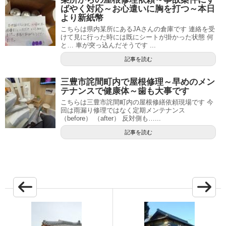
ばやく対応～お心遣いに胸を打つ～本日
より新紙幣
こちらは県内某所にあるJAさんの倉庫です 連絡を受
けて見に行った時には既にシートが掛かった状態 何
と… 車が突っ込んだそうです ...
記事を読む
三豊市詫間町内で屋根修理～早めのメン
テナンスで健康体～歯も大事です
こちらは三豊市詫間町内の屋根修繕依頼現場です 今
回は雨漏り修理ではなく定期メンテナンス
（before） （after） 反対側も…...
記事を読む