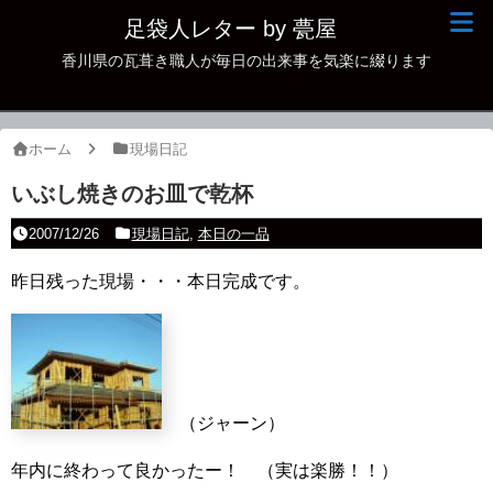
足袋人レター by 甍屋
香川県の瓦葺き職人が毎日の出来事を気楽に綴ります
現場日記
イベント
ホーム
現場日記
新作瓦
いぶし焼きのお皿で乾杯
古瓦
2007/12/26
現場日記
,
本日の一品
足袋人の仲間
昨日残った現場・・・本日完成です。
本日の一品
その他
（ジャーン）
年内に終わって良かったー！ （実は楽勝！！）