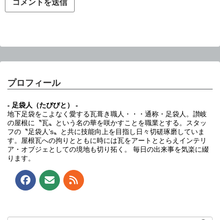
プロフィール
- 足袋人（たびびと） -
地下足袋をこよなく愛する瓦葺き職人・・・通称・足袋人。讃岐
の屋根に〝瓦〟という名の華を咲かすことを職業とする。スタッ
フの〝足袋人’s〟と共に技能向上を目指し日々切磋琢磨していま
す。屋根瓦への拘りとともに時には瓦をアートととらえインテリ
ア・オブジェとしての境地も切り拓く。 毎日の出来事を気楽に綴
ります。