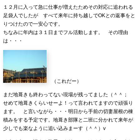
１２月に入って急に仕事が増えたためその対応に追われる
足袋人でしたが すべて来年に持ち越しでOKとの返事をと
りつけたので一安心です。
ちなみに年内は３１日までフル活動します。 その理由
は・・・
（これだー）
まだ地葺きも終わってない現場が残ってました（＾＾；
せめて地葺きくらいせーよ！って言われてますので頑張り
ます。 と言いながら・・・明日から手前の切妻屋根の棟
積みをする予定です。地葺き部隊と二班に分かれて来年が
少しでも楽なように追い込みまーす（＾＾）v