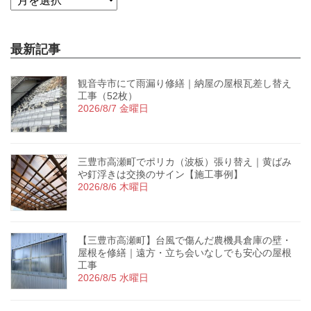
最新記事
観音寺市にて雨漏り修繕｜納屋の屋根瓦差し替え
工事（52枚）
2026/8/7 金曜日
三豊市高瀬町でポリカ（波板）張り替え｜黄ばみ
や釘浮きは交換のサイン【施工事例】
2026/8/6 木曜日
【三豊市高瀬町】台風で傷んだ農機具倉庫の壁・
屋根を修繕｜遠方・立ち会いなしでも安心の屋根
工事
2026/8/5 水曜日