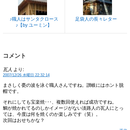
♪職人はサンタクロース
足袋人の長々レター
♪【by ユーミン】
コメント
瓦人
より:
2007/12/26 水曜日 22:32:14
まさしく甍の波を泳ぐ職人さんですね。讃岐にはホント脱
帽です。
それにしても宝楽焼･･･、複数回使えれば成功ですね。
鯛が焼かれてるのしかイメージがない淡路人の瓦人にとっ
ては、今度は何を焼くのか楽しみです（笑）。
次回はおせちかな？