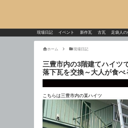
現場日記
イベント
新作瓦
古瓦
足袋人の
ホーム
現場日記
三豊市内の3階建てハイツ
落下瓦を交換～大人が食べ
こちらは三豊市内の某ハイツ