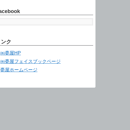
acebook
リンク
㈱甍屋HP
㈱甍屋フェイスブックページ
甍屋ホームページ