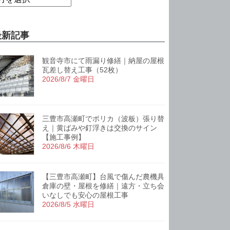
最新記事
観音寺市にて雨漏り修繕｜納屋の屋根
瓦差し替え工事（52枚）
2026/8/7 金曜日
三豊市高瀬町でポリカ（波板）張り替
え｜黄ばみや釘浮きは交換のサイン
【施工事例】
2026/8/6 木曜日
【三豊市高瀬町】台風で傷んだ農機具
倉庫の壁・屋根を修繕｜遠方・立ち会
いなしでも安心の屋根工事
2026/8/5 水曜日