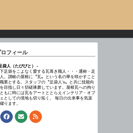
プロフィール
 足袋人（たびびと） -
下足袋をこよなく愛する瓦葺き職人・・・通称・足
人。讃岐の屋根に〝瓦〟という名の華を咲かすこと
職業とする。スタッフの〝足袋人’s〟と共に技能向
を目指し日々切磋琢磨しています。屋根瓦への拘り
ともに時には瓦をアートととらえインテリア・オブ
ェとしての境地も切り拓く。 毎日の出来事を気楽
綴ります。