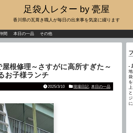
足袋人レター by 甍屋
香川県の瓦葺き職人が毎日の出来事を気楽に綴ります
現場日記
イベント
仲間
本日の一品
その他
新作瓦
古瓦
で屋根修理～さすがに高所すぎた～
-
足袋人の仲間
地
るお子様ランチ
袋
を
本日の一品
2025/3/10
現場日記
,
本日の一品
上
と
その他
ジ
に