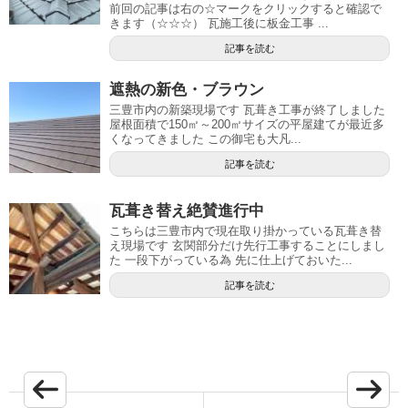
前回の記事は右の☆マークをクリックすると確認で
きます（☆☆☆） 瓦施工後に板金工事 ...
記事を読む
遮熱の新色・ブラウン
三豊市内の新築現場です 瓦葺き工事が終了しました
屋根面積で150㎡～200㎡サイズの平屋建てが最近多
くなってきました この御宅も大凡...
記事を読む
瓦葺き替え絶賛進行中
こちらは三豊市内で現在取り掛かっている瓦葺き替
え現場です 玄関部分だけ先行工事することにしまし
た 一段下がっている為 先に仕上げておいた...
記事を読む