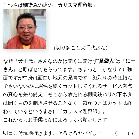
こつらは馴染みの店の『
カリスマ理容師
』
（切り師こと犬千代さん）
なぜ『犬千代』さんなのかは聞くに聞けず”
足袋人
”は『
にー
さん
』と呼ばせてもらってます。ちょっと（かなり？）強
面ですが中身は面白い地元の兄貴です。顔剃りの時は頼ん
でもいないのに眉毛を鋭くカットしてくれるサービス満点
の真心を兼ね備え そこから放たれる機関銃バリの下ネタ
は聞くものを飽きさせることなく 気がつけばカットは終
わっているというまさに『カリスマ理容師』。
これからもお手柔らかによろしくお願いします。
明日こそ現場行きます。そろそろヤバイよ・・・（－－）/