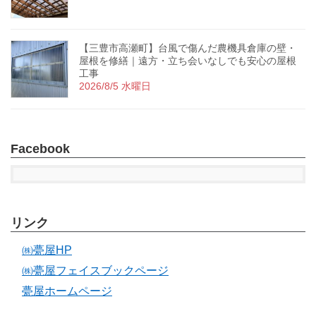
【三豊市高瀬町】台風で傷んだ農機具倉庫の壁・
屋根を修繕｜遠方・立ち会いなしでも安心の屋根
工事
2026/8/5 水曜日
Facebook
リンク
㈱甍屋HP
㈱甍屋フェイスブックページ
甍屋ホームページ