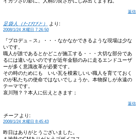
イカツさの影に、人柄の良さがにじみ出てますね。
返信
足袋人（たびびと）
より:
2008/1/24 木曜日 7:26:50
『プロデュ－ス』・・・なかなかできるような現場は少な
いです。
職人が誰であるとかどこが施工する・・・大切な部分であ
るには違いないのですが近年金額のみに走るエンドユーザ
ーが多く意識改革が必要です。
その時のためにも いい瓦を模索しいい職人を育てておく
のが私たちの使命ではないでしょうか。本物探しが永遠の
テーマです。
哀川翔？？本人に伝えときます；
返信
チーフ
より:
2008/1/24 木曜日 8:45:43
昨日はありがとうございました。
＆地熱のCMありがとうゴザイマス。