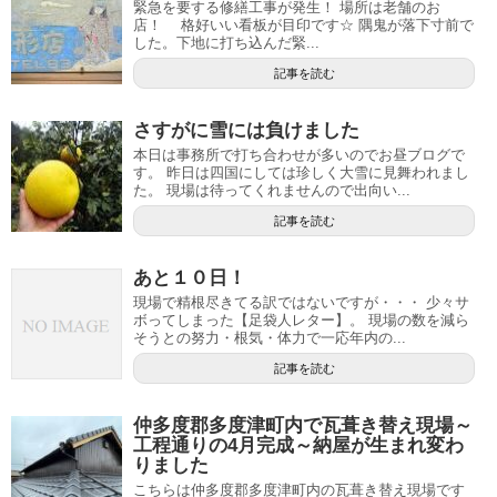
緊急を要する修繕工事が発生！ 場所は老舗のお
店！ 格好いい看板が目印です☆ 隅鬼が落下寸前で
した。下地に打ち込んだ緊...
記事を読む
さすがに雪には負けました
本日は事務所で打ち合わせが多いのでお昼ブログで
す。 昨日は四国にしては珍しく大雪に見舞われまし
た。 現場は待ってくれませんので出向い...
記事を読む
あと１０日！
現場で精根尽きてる訳ではないですが・・・ 少々サ
ボってしまった【足袋人レター】。 現場の数を減ら
そうとの努力・根気・体力で一応年内の...
記事を読む
仲多度郡多度津町内で瓦葺き替え現場～
工程通りの4月完成～納屋が生まれ変わ
りました
こちらは仲多度郡多度津町内の瓦葺き替え現場です