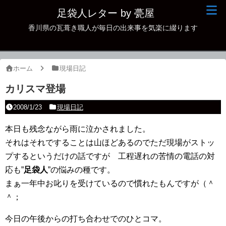
足袋人レター by 甍屋
香川県の瓦葺き職人が毎日の出来事を気楽に綴ります
現場日記
イベント
ホーム
現場日記
新作瓦
カリスマ登場
古瓦
2008/1/23
現場日記
足袋人の仲間
本日も残念ながら雨に泣かされました。
それはそれですることは山ほどあるのでただ現場がストッ
本日の一品
プするというだけの話ですが 工程遅れの苦情の電話の対
その他
応も”
足袋人
”の悩みの種です。
まぁ一年中お叱りを受けているので慣れたもんですが（＾
＾；
今日の午後からの打ち合わせでのひとコマ。