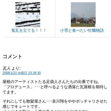
鬼瓦を立てる！！！
小雪と食べたい牡蠣物語
コメント
瓦人
より:
2008/1/23 水曜日 23:28:30
屋根のアーティストたる足袋人さんたちの出番ですね。
「プロデュース」･･･と呼べるような洒落た瓦屋根を期待し
てます。
それにしても散髪屋さん･･･哀川翔をややポッチャリさせた
感じでキュートです。