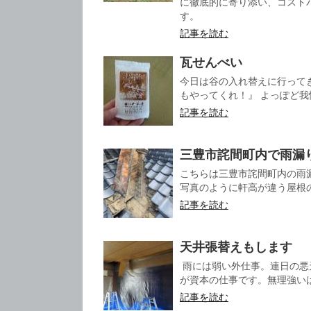
に徹底的に寄り添い、コスト
す。
記事を読む
瓦せんべい
今日は谷の入れ替えに行って
もやってくれ！』 よっぽど我
記事を読む
三豊市詫間町内で雨漏
こちらは三豊市詫間町内の雨
写真のように軒高が違う屋根の
記事を読む
天井張替えもします
雨には弱い外仕事。連日の悪
が資本の仕事です。無理強いは
記事を読む