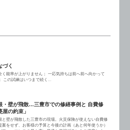
なづく
全く能率が上がりません； 一応気持ちは前へ前へ向かって
 この試練はいつまで続く...
根・壁が飛散…三豊市での修繕事例と 自費修
甍屋の約束」
根と壁が飛散した三豊市の現場。火災保険が使えない自費修
提案をせず、お客様の予算と今後の計画（あと何年使うか）