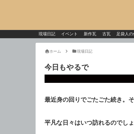
現場日記
イベント
新作瓦
古瓦
足袋人の
ホーム
現場日記
今日もやるで
最近身の回りでごたごた続き。
平凡な日々はいつ訪れるのでし