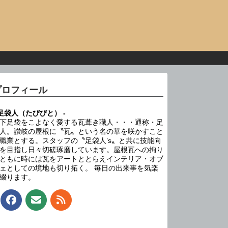
プロフィール
 足袋人（たびびと） -
下足袋をこよなく愛する瓦葺き職人・・・通称・足
人。讃岐の屋根に〝瓦〟という名の華を咲かすこと
職業とする。スタッフの〝足袋人’s〟と共に技能向
を目指し日々切磋琢磨しています。屋根瓦への拘り
ともに時には瓦をアートととらえインテリア・オブ
ェとしての境地も切り拓く。 毎日の出来事を気楽
綴ります。