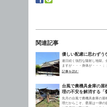
関連記事
優しい配慮に思わずう
連日続く強烈な陽射し地獄。
ますが・・・身体が・・・；；
記事を読む
台風で農機具倉庫の屋
理の不安を解消する「
先月の台風で農機具倉庫の屋
理だからこそ、甍屋は一律の