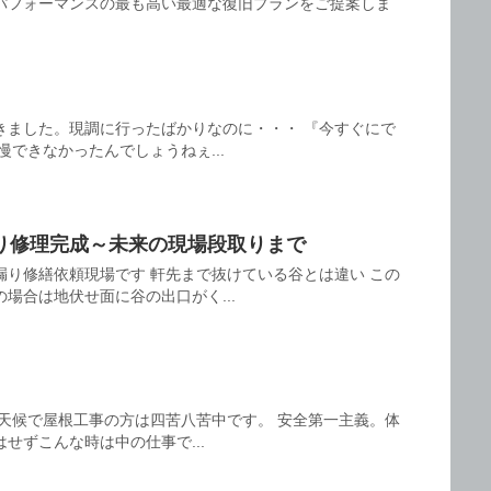
パフォーマンスの最も高い最適な復旧プランをご提案しま
きました。現調に行ったばかりなのに・・・ 『今すぐにで
慢できなかったんでしょうねぇ...
り修理完成～未来の現場段取りまで
漏り修繕依頼現場です 軒先まで抜けている谷とは違い この
場合は地伏せ面に谷の出口がく...
天候で屋根工事の方は四苦八苦中です。 安全第一主義。体
せずこんな時は中の仕事で...