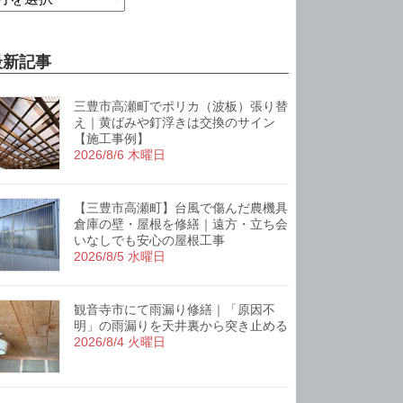
最新記事
三豊市高瀬町でポリカ（波板）張り替
え｜黄ばみや釘浮きは交換のサイン
【施工事例】
2026/8/6 木曜日
【三豊市高瀬町】台風で傷んだ農機具
倉庫の壁・屋根を修繕｜遠方・立ち会
いなしでも安心の屋根工事
2026/8/5 水曜日
観音寺市にて雨漏り修繕｜「原因不
明」の雨漏りを天井裏から突き止める
2026/8/4 火曜日