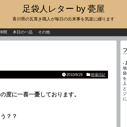
足袋人レター by 甍屋
香川県の瓦葺き職人が毎日の出来事を気楽に綴ります
現場日記
イベント
仲間
本日の一品
その他
新作瓦
古瓦
-
足袋人の仲間
地
袋
2010/8/29
現場日記
を
本日の一品
上
と
その他
その度に一喜一憂しております。
ジ
に
ょう？？