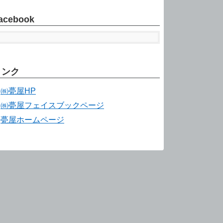
acebook
リンク
㈱甍屋HP
㈱甍屋フェイスブックページ
甍屋ホームページ