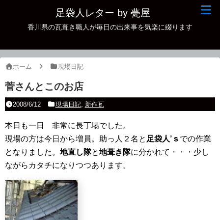
足袋人レター by 甍屋
香川県の瓦葺き職人が毎日の出来事を気楽に綴ります
現場日記
イベント
ホーム
現場日記
新作瓦
菅さんとこのお店
古瓦
2008/6/12
現場日記
,
新作瓦
足袋人の仲間
本日も一日 非常に長丁場でした。
現場の方は今日から増員。助っ人２名と
本日の一品
足袋人’ｓ
での作業
となりました。
地直し隊
と
地葺き隊
に分かれて・・・少し
その他
ながらカタチになりつつあります。