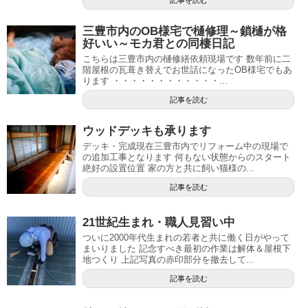
三豊市内のOB様宅で樋修理～鎖樋が格
好いい～モカ君との同棲日記
こちらは三豊市内の樋修繕依頼現場です 数年前に二
階屋根の瓦葺き替えでお世話になったOB様宅でもあ
ります ・・・・・・・・・・・・...
記事を読む
ウッドデッキも承ります
デッキ・完成現在三豊市内でリフォーム中の現場で
の追加工事となります 何もない状態からのスタート
絶好の設置位置 家の方と共に飼い猫様の...
記事を読む
21世紀生まれ・職人見習い中
ついに2000年代生まれの若者と共に働く日がやって
まいりました 記念すべき最初の作業は解体＆屋根下
地つくり 上記写真の赤印部分を撤去して...
記事を読む