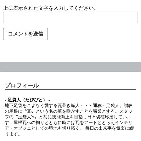
上に表示された文字を入力してください。
プロフィール
- 足袋人（たびびと） -
地下足袋をこよなく愛する瓦葺き職人・・・通称・足袋人。讃岐
の屋根に〝瓦〟という名の華を咲かすことを職業とする。スタッ
フの〝足袋人’s〟と共に技能向上を目指し日々切磋琢磨していま
す。屋根瓦への拘りとともに時には瓦をアートととらえインテリ
ア・オブジェとしての境地も切り拓く。 毎日の出来事を気楽に綴
ります。