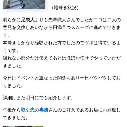
（地葺き状況）
明らかに
足袋人
よりも先輩職人さんでしたがココは二人の
意見を交換しあいながら円満且つスムーズに進めていきま
す。
本葺きもかなり経験された方でしたのでツボは得ているよ
うです。
譲れない部分だけ伝えてあとはほぼお任せでやっていただ
きました。
今日はイベントと重なった関係もあり一日バタバタしてお
りました。
詳細はまた明日にでも紹介します。
午後から
取引先
の
専務
さんのご好意であるお店にお邪魔し
てきました。