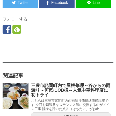
フォローする
関連記事
三豊市詫間町内で屋根修理～谷からの雨
漏り～何気にOB様～人気中華料理店に
初トライ
こちらは三豊市詫間町内の雨漏り修繕繕依頼現場で
す 今回も銅製谷をステンレス製に交換するのがメイ
ン工事 陸棟を跨いだ八谷（はちだに）がお出...
記事を読む