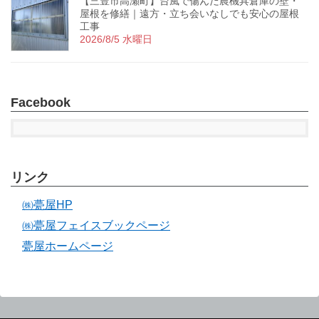
【三豊市高瀬町】台風で傷んだ農機具倉庫の壁・
屋根を修繕｜遠方・立ち会いなしでも安心の屋根
工事
2026/8/5 水曜日
Facebook
リンク
㈱甍屋HP
㈱甍屋フェイスブックページ
甍屋ホームページ