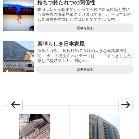
持ちつ持たれつの関係性
昨日は朝から晩までかかって今後の新築現場と共に
台風被害の修繕見積に明け暮れてました 一日で18件
も見積書を作成したのは始めてですね 集中...
記事を読む
素晴らしき日本家屋
渾身の力作。 屋根坪約７０坪の大きな新築和風住
宅。 今回の与えられたテーマは 『すっきりした
感じで格好良く！』 細かい...
記事を読む