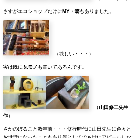
さすが
エコショップだけに
MY・箸
もありました。
（欲しい・・・）
実は既に
瓦モノ
も置いてあるんです。
（
山田修二先生
作）
さかのぼること数年前・・・修行時代に山田先生に色々と
お世話になったこともあり何としてでも世にアピールしな