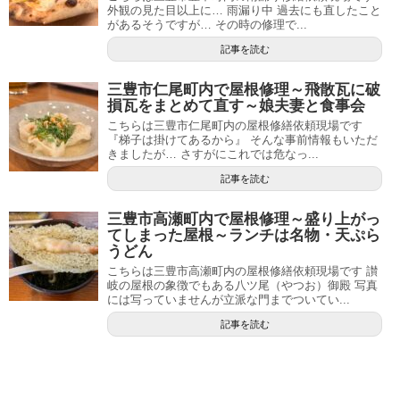
外観の見た目以上に… 雨漏り中 過去にも直したこと
があるそうですが… その時の修理で...
記事を読む
三豊市仁尾町内で屋根修理～飛散瓦に破
損瓦をまとめて直す～娘夫妻と食事会
こちらは三豊市仁尾町内の屋根修繕依頼現場です
『梯子は掛けてあるから』 そんな事前情報もいただ
きましたが… さすがにこれでは危なっ...
記事を読む
三豊市高瀬町内で屋根修理～盛り上がっ
てしまった屋根～ランチは名物・天ぷら
うどん
こちらは三豊市高瀬町内の屋根修繕依頼現場です 讃
岐の屋根の象徴でもある八ツ尾（やつお）御殿 写真
には写っていませんが立派な門までついてい...
記事を読む