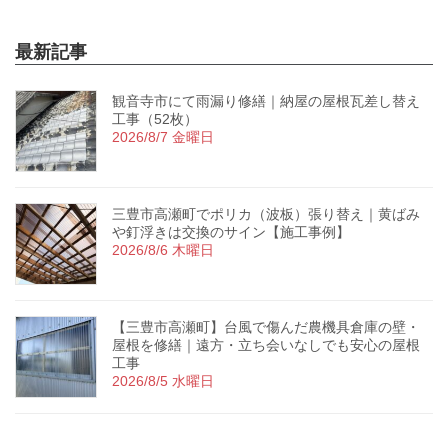
最新記事
観音寺市にて雨漏り修繕｜納屋の屋根瓦差し替え
工事（52枚）
2026/8/7 金曜日
三豊市高瀬町でポリカ（波板）張り替え｜黄ばみ
や釘浮きは交換のサイン【施工事例】
2026/8/6 木曜日
【三豊市高瀬町】台風で傷んだ農機具倉庫の壁・
屋根を修繕｜遠方・立ち会いなしでも安心の屋根
工事
2026/8/5 水曜日