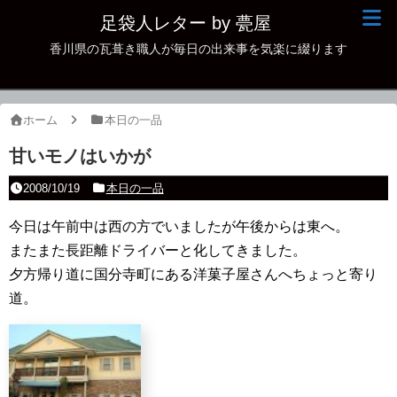
足袋人レター by 甍屋
香川県の瓦葺き職人が毎日の出来事を気楽に綴ります
現場日記
イベント
ホーム
本日の一品
新作瓦
甘いモノはいかが
古瓦
2008/10/19
本日の一品
足袋人の仲間
今日は午前中は西の方でいましたが午後からは東へ。
またまた長距離ドライバーと化してきました。
本日の一品
夕方帰り道に国分寺町にある洋菓子屋さんへちょっと寄り
その他
道。