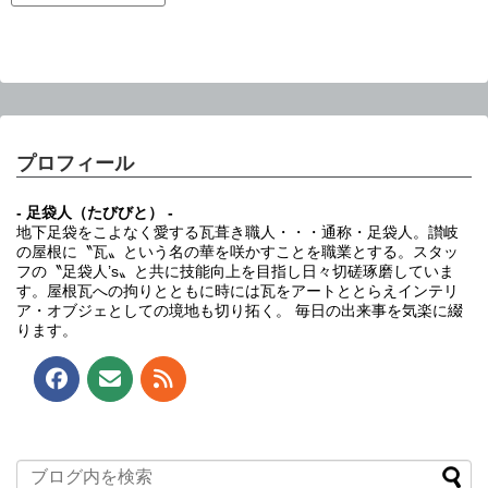
プロフィール
- 足袋人（たびびと） -
地下足袋をこよなく愛する瓦葺き職人・・・通称・足袋人。讃岐
の屋根に〝瓦〟という名の華を咲かすことを職業とする。スタッ
フの〝足袋人’s〟と共に技能向上を目指し日々切磋琢磨していま
す。屋根瓦への拘りとともに時には瓦をアートととらえインテリ
ア・オブジェとしての境地も切り拓く。 毎日の出来事を気楽に綴
ります。