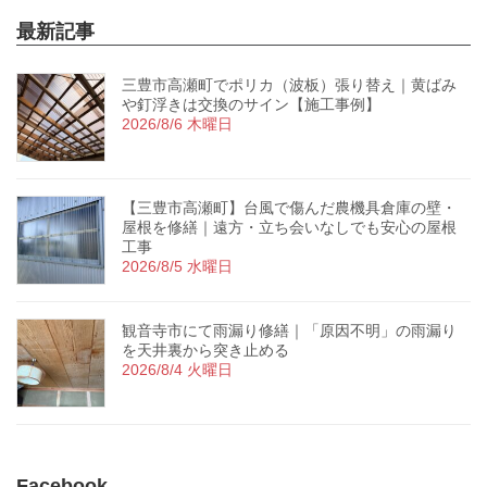
最新記事
三豊市高瀬町でポリカ（波板）張り替え｜黄ばみ
や釘浮きは交換のサイン【施工事例】
2026/8/6 木曜日
【三豊市高瀬町】台風で傷んだ農機具倉庫の壁・
屋根を修繕｜遠方・立ち会いなしでも安心の屋根
工事
2026/8/5 水曜日
観音寺市にて雨漏り修繕｜「原因不明」の雨漏り
を天井裏から突き止める
2026/8/4 火曜日
Facebook