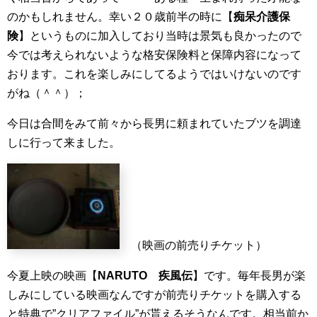
のかもしれません。幸い２０歳前半の時に【
痴呆介護保
険
】というものに加入しており当時は景気も良かったので
今では考えられないような格安保険料と保障内容になって
おります。これを楽しみにしてるようではいけないのです
がね（＾＾）；
今日は合間をみて前々から長男に頼まれていたブツを調達
しに行って来ました。
（映画の前売りチケット）
今夏上映の映画【
NARUTO 疾風伝
】です。毎年長男が楽
しみにしている映画なんですが前売りチケットを購入する
と特典で”クリアファイル”が貰えるそうなんです。相当前か