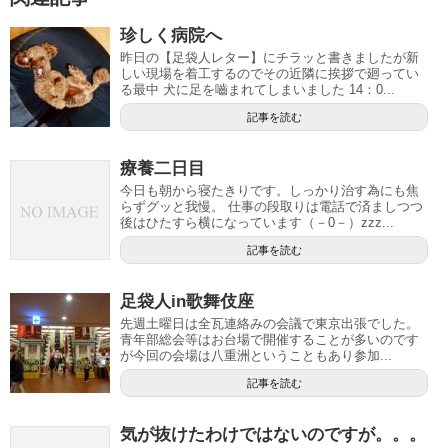
珍しく病院へ
昨日の【足袋人レター】にチラッと書きましたが新
しい現場を着工するのでその近隣に挨拶で廻ってい
る最中 犬に足を嚙まれてしまいました 14：0...
記事を読む
療養二日目
今日も朝から寝たきりです。しっかり治す為にも焦
らずグッと我慢。 仕事の段取りは電話で済ましつつ
後はひたすら横になっています（－0－）zzz...
記事を読む
足袋人in歌舞伎座
先週土曜日は全瓦連絡みの会議で東京出張でした。
青年部総会等はお台場で開催することが多いのです
が今回の会場は八重洲ということもあり参加...
記事を読む
気が抜けたわけではないのですが。。。