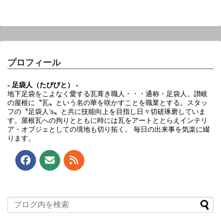
プロフィール
- 足袋人（たびびと） -
地下足袋をこよなく愛する瓦葺き職人・・・通称・足袋人。讃岐
の屋根に〝瓦〟という名の華を咲かすことを職業とする。スタッ
フの〝足袋人’s〟と共に技能向上を目指し日々切磋琢磨していま
す。屋根瓦への拘りとともに時には瓦をアートととらえインテリ
ア・オブジェとしての境地も切り拓く。 毎日の出来事を気楽に綴
ります。