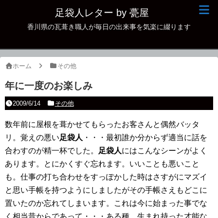
足袋人レター by 甍屋
香川県の瓦葺き職人が毎日の出来事を気楽に綴ります
現場日記
イベント
ホーム
その他
新作瓦
年に一度のお楽しみ
古瓦
2009/6/14
その他
足袋人の仲間
数年前に屋根を葺かせてもらったお客さんと偶然バッタ
リ。覚えの悪い
本日の一品
足袋人
・・・最初誰か分からず適当に話を
合わすのが精一杯でした。
足袋人
にはこんなシーンがよく
その他
あります。とにかくすぐ忘れます。いいことも悪いこと
も。仕事の打ち合わせをすっぽかした時はさすがにマズイ
と思い手帳を持つようにしましたがその手帳さえもどこに
置いたのか忘れてしまいます。これは今に始まった事でな
く相当昔からであって・・・ある種 生まれ持った才能な