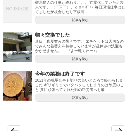
難易度Ａの仕事が終わり。。。 亡霊化していた足袋
人です。 （￣▽￣）。ｏ０○ ﾎﾟｱﾝ 毎日現場仕事はし
てましたが板金したり平板葺...
記事を読む
物々交換でした
連日 真夏並みの暑さです。 エチケットは大切なの
でみんな着替えを持参していますが昼休みの洗濯も
かかせません。 『よー乾くわー♪』 ...
記事を読む
今年の業務は終了です
2021年の現場仕事も切りの良いところで終わらしま
した ギリギリまでバタバタしてしまうのは毎度のこ
と 共に頑張ってくれた影の功労者へも最...
記事を読む