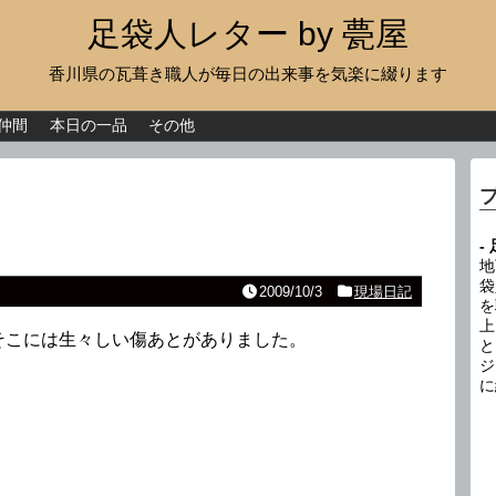
足袋人レター by 甍屋
香川県の瓦葺き職人が毎日の出来事を気楽に綴ります
現場日記
イベント
仲間
本日の一品
その他
新作瓦
古瓦
-
足袋人の仲間
地
袋
2009/10/3
現場日記
を
本日の一品
上
そこには生々しい傷あとがありました。
と
その他
ジ
に