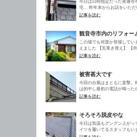
今日は日時指定だった善通寺
宅… 昨年末からお話をいただ
記事を読む
観音寺市内のリフォー
この場でも何度か登場してい
えました 【瓦葺き替え】 【外
記事を読む
被害甚大です
今回の台風はまともに直撃。
は的中し最初の電話が鳴ったの
記事を読む
そろそろ脱皮やな
今日は気温もグングン上がっ
イツを履いてるスタッフもいま