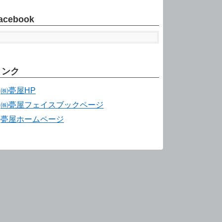
acebook
リンク
㈱甍屋HP
㈱甍屋フェイスブックページ
甍屋ホームページ