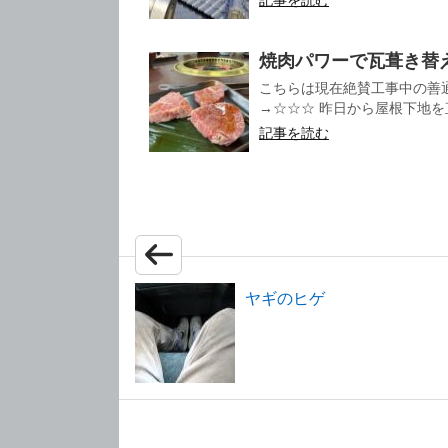
記事を読む
焼肉パワーで瓦葺き替
こちらは現在絶賛工事中の善
→☆☆☆ 昨日から屋根下地を直
記事を読む
ヤギのヒゲ