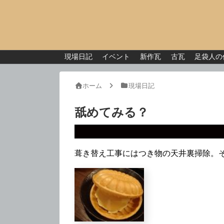
現場日記
イベント
新作瓦
古瓦
足袋人の
ホーム
現場日記
舐めてみる？
葺き替え工事にはつき物の天井裏掃除。