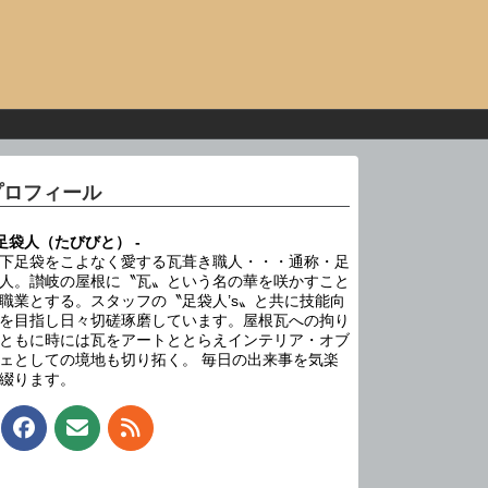
プロフィール
 足袋人（たびびと） -
下足袋をこよなく愛する瓦葺き職人・・・通称・足
人。讃岐の屋根に〝瓦〟という名の華を咲かすこと
職業とする。スタッフの〝足袋人’s〟と共に技能向
を目指し日々切磋琢磨しています。屋根瓦への拘り
ともに時には瓦をアートととらえインテリア・オブ
ェとしての境地も切り拓く。 毎日の出来事を気楽
綴ります。