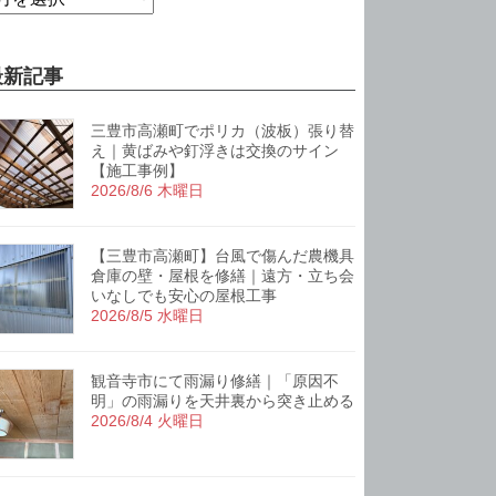
最新記事
三豊市高瀬町でポリカ（波板）張り替
え｜黄ばみや釘浮きは交換のサイン
【施工事例】
2026/8/6 木曜日
【三豊市高瀬町】台風で傷んだ農機具
倉庫の壁・屋根を修繕｜遠方・立ち会
いなしでも安心の屋根工事
2026/8/5 水曜日
観音寺市にて雨漏り修繕｜「原因不
明」の雨漏りを天井裏から突き止める
2026/8/4 火曜日