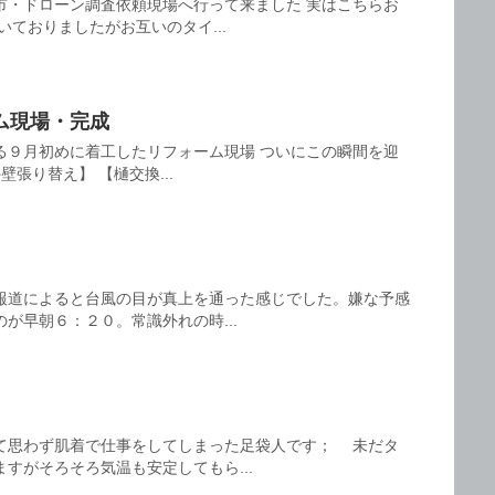
市・ドローン調査依頼現場へ行って来ました 実はこちらお
いておりましたがお互いのタイ...
ム現場・完成
る９月初めに着工したリフォーム現場 ついにこの瞬間を迎
壁張り替え】 【樋交換...
報道によると台風の目が真上を通った感じでした。嫌な予感
が早朝６：２０。常識外れの時...
て思わず肌着で仕事をしてしまった足袋人です； 未だタ
すがそろそろ気温も安定してもら...