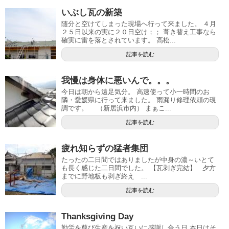
いぶし瓦の新築
随分と空けてしまった現場へ行って来ました。 ４月
２５日以来の実に２０日空け；； 葺き替え工事なら
確実に雷を落とされています。 高松...
記事を読む
我慢は身体に悪いんで。。。
今日は朝から遠足気分。 高速使って小一時間のお
隣・愛媛県に行って来ました。 雨漏り修理依頼の現
調です。 （新居浜市内） まぁこ...
記事を読む
疲れ知らずの猛者集団
たったの二日間ではありましたが中身の濃～いとて
も長く感じた二日間でした。 【瓦剥ぎ完結】 夕方
までに野地板も剥ぎ終え ...
記事を読む
Thanksgiving Day
勤労を尊び生産を祝い互いに感謝し合う日 本日はそ