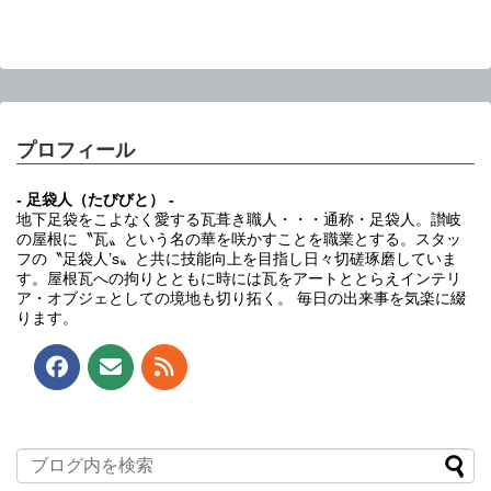
プロフィール
- 足袋人（たびびと） -
地下足袋をこよなく愛する瓦葺き職人・・・通称・足袋人。讃岐
の屋根に〝瓦〟という名の華を咲かすことを職業とする。スタッ
フの〝足袋人’s〟と共に技能向上を目指し日々切磋琢磨していま
す。屋根瓦への拘りとともに時には瓦をアートととらえインテリ
ア・オブジェとしての境地も切り拓く。 毎日の出来事を気楽に綴
ります。