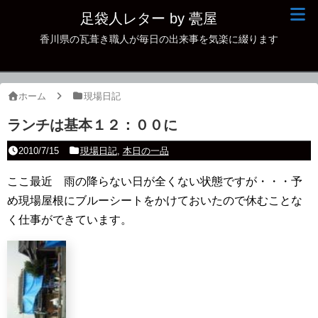
足袋人レター by 甍屋
香川県の瓦葺き職人が毎日の出来事を気楽に綴ります
現場日記
イベント
ホーム
現場日記
新作瓦
ランチは基本１２：００に
古瓦
2010/7/15
現場日記
,
本日の一品
足袋人の仲間
ここ最近 雨の降らない日が全くない状態ですが・・・予
め現場屋根にブルーシートをかけておいたので休むことな
本日の一品
く仕事ができています。
その他