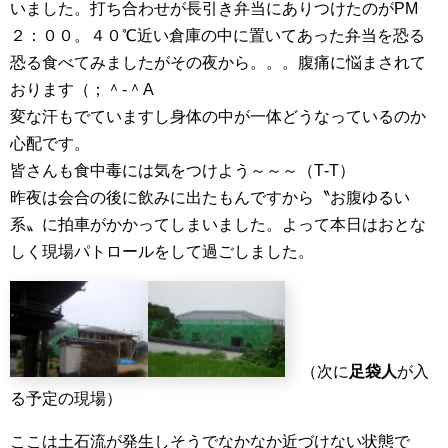
いました。打ち合わせが長引き弁当にありつけたのがPM
２：００。４０℃近い倉庫の中に置いてあった弁当を恐る
恐る食べてみましたがその夜から。。。腹痛に悩まされて
おります（；＾-＾A
変な汗もでていますし身体の中が一体どうなっているのか
心配です。
皆さんも食中毒には気をつけよう～～～（T‐T）
昨夜は会合の後に飲みに出たもんですから〝お腹ゆるい
系〟に拍車がかかってしまいました。よって本日はおとな
しく現場パトロールをして過ごしました。
（次に
足袋人
が入
る予定の現場）
ここは土石流が発生しそうでなかなか近づけない状態で