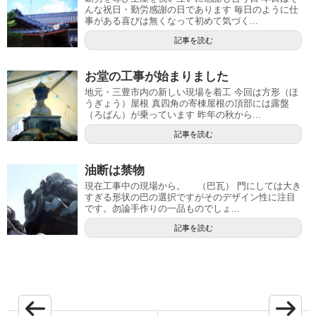
んな祝日・勤労感謝の日であります 毎日のように仕
事がある喜びは無くなって初めて気づく...
記事を読む
お堂の工事が始まりました
地元・三豊市内の新しい現場を着工 今回は方形（ほ
うぎょう）屋根 真四角の寄棟屋根の頂部には露盤
（ろばん）が乗っています 昨年の秋から...
記事を読む
油断は禁物
現在工事中の現場から。 （巴瓦） 門にしては大き
すぎる形状の巴の選択ですがそのデザイン性に注目
です。勿論手作りの一品ものでしょ...
記事を読む