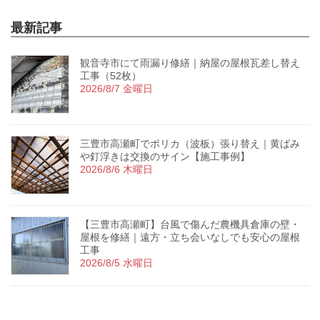
最新記事
観音寺市にて雨漏り修繕｜納屋の屋根瓦差し替え
工事（52枚）
2026/8/7 金曜日
三豊市高瀬町でポリカ（波板）張り替え｜黄ばみ
や釘浮きは交換のサイン【施工事例】
2026/8/6 木曜日
【三豊市高瀬町】台風で傷んだ農機具倉庫の壁・
屋根を修繕｜遠方・立ち会いなしでも安心の屋根
工事
2026/8/5 水曜日