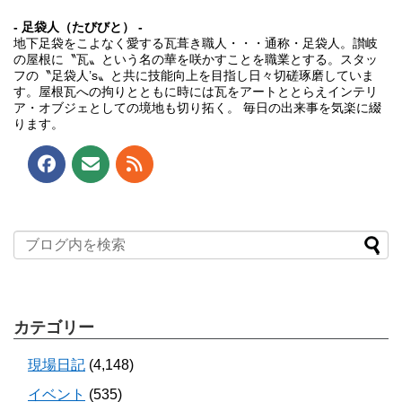
- 足袋人（たびびと） -
地下足袋をこよなく愛する瓦葺き職人・・・通称・足袋人。讃岐
の屋根に〝瓦〟という名の華を咲かすことを職業とする。スタッ
フの〝足袋人’s〟と共に技能向上を目指し日々切磋琢磨していま
す。屋根瓦への拘りとともに時には瓦をアートととらえインテリ
ア・オブジェとしての境地も切り拓く。 毎日の出来事を気楽に綴
ります。
カテゴリー
現場日記
(4,148)
イベント
(535)