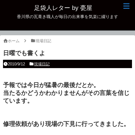
足袋人レター by 甍屋
香川県の瓦葺き職人が毎日の出来事を気楽に綴ります
現場日記
イベント
ホーム
現場日記
新作瓦
日曜でも書くよ
古瓦
2010/9/12
現場日記
足袋人の仲間
予報では今日が猛暑の最後だとか。
本日の一品
当たるかどうかわかりませんがその言葉を信じ
その他
ています。
修理依頼があり現場の下見に行ってきました。