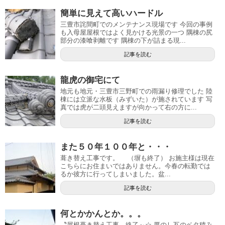
簡単に見えて高いハードル
三豊市詫間町でのメンテナンス現場です 今回の事例
も入母屋屋根ではよく見かける光景の一つ 隅棟の尻
部分の漆喰剥離です 隅棟の下が詰まる現...
記事を読む
龍虎の御宅にて
地元も地元・三豊市三野町での雨漏り修理でした 陸
棟には立派な水板（みずいた）が施されています 写
真では虎が二頭見えますが向かって右の方に...
記事を読む
また５０年１００年と・・・
葺き替え工事です。 （塀も終了） お施主様は現在
こちらにお住まいではありません。今春の転勤では
るか彼方に行ってしまいました。盆...
記事を読む
何とかかんとか。。。
〝屋根葺き替え工事〟終了～☆ 厚のし瓦のベタ積み