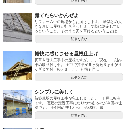
記事を読む
慌てたらいかんぜよ
リフォーム中の現場からお届けします。 新築との大
きな違いは屋根が打ち合わせ無しで既に決定してい
るということ。そのまま瓦を葺けるということは...
記事を読む
軽快に感じさせる屋根仕上げ
瓦葺き替え工事中の屋根ですが。。。 現在 刻み
平の取り付け中。 全部で箕甲が５ヶ所ありますが４
ヶ所まで付け終えました。 陸棟も同...
記事を読む
シンプルに美しく
新築現場の屋根工事が完工しました。 下屋は板金
です。 甍屋の定番工事になりつつあるのが今回の仕
様です。 中付袖が美しい☆ 合端技。鬼...
記事を読む