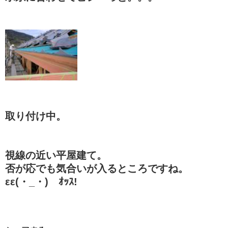
取り付け中。
視線の近い平屋建て。
否が応でも気合いが入るところですね。
εε(・_・)ゞｵｯｽ!