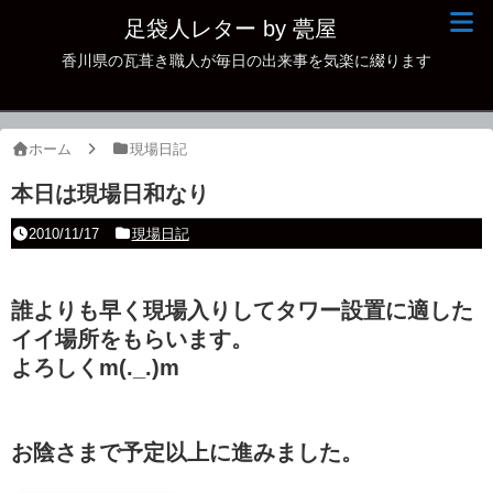
足袋人レター by 甍屋
香川県の瓦葺き職人が毎日の出来事を気楽に綴ります
現場日記
イベント
ホーム
現場日記
新作瓦
本日は現場日和なり
古瓦
2010/11/17
現場日記
足袋人の仲間
誰よりも早く現場入りしてタワー設置に適した
本日の一品
イイ場所をもらいます。
その他
よろしくm(._.)m
お陰さまで予定以上に進みました。