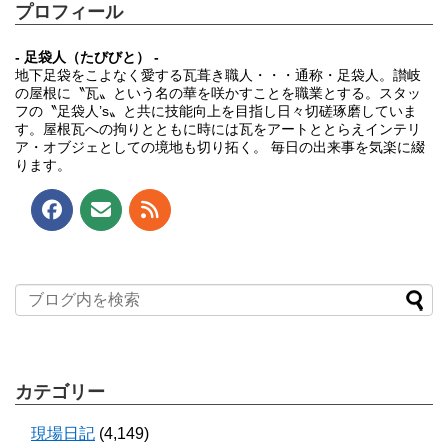
プロフィール
- 足袋人（たびびと） -
地下足袋をこよなく愛する瓦葺き職人・・・通称・足袋人。讃岐
の屋根に〝瓦〟という名の華を咲かすことを職業とする。スタッ
フの〝足袋人’s〟と共に技能向上を目指し日々切磋琢磨していま
す。屋根瓦への拘りとともに時には瓦をアートととらえインテリ
ア・オブジェとしての境地も切り拓く。 毎日の出来事を気楽に綴
ります。
カテゴリー
現場日記
(4,149)