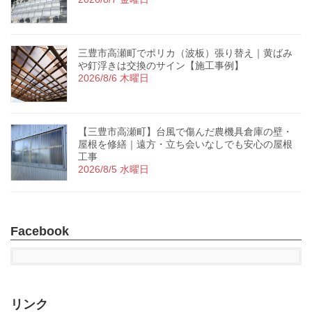
三豊市高瀬町でポリカ（波板）張り替え｜黄ばみ
や釘浮きは交換のサイン【施工事例】
2026/8/6 木曜日
【三豊市高瀬町】台風で傷んだ農機具倉庫の壁・
屋根を修繕｜遠方・立ち会いなしでも安心の屋根
工事
2026/8/5 水曜日
Facebook
リンク