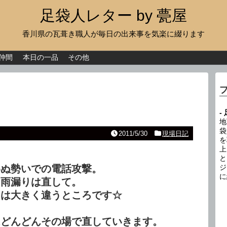
足袋人レター by 甍屋
香川県の瓦葺き職人が毎日の出来事を気楽に綴ります
現場日記
イベント
仲間
本日の一品
その他
新作瓦
古瓦
-
足袋人の仲間
地
袋
2011/5/30
現場日記
を
本日の一品
上
と
その他
わぬ勢いでの電話攻撃。
ジ
に
る雨漏りは直して。
とは大きく違うところです☆
はどんどんその場で直していきます。