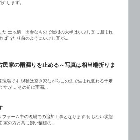
紹介します。
した 土地柄 田舎なもので屋根の大半はいぶし瓦に囲まれ
れば当たり前のようにいぶし瓦が...
古民家の雨漏りを止める～写真は相当端折りま
修現場です 現状は空き家ながらこの先で生まれ変わる予定
すが… その前に雨漏...
す
リフォーム中の現場での追加工事となります 何もない状態
 家の方と共に飼い猫様の...