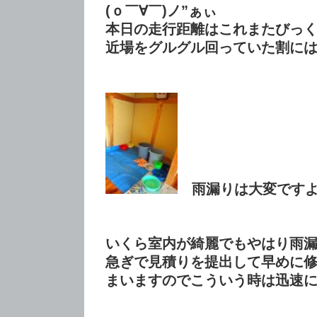
(ｏ￣∀￣)ノ”ぁぃ
本日の走行距離はこれまたびっ
近場をグルグル回っていた割に
雨漏りは大変ですよ
いくら室内が綺麗でもやはり雨
急ぎで見積りを提出して早めに
まいますのでこういう時は迅速