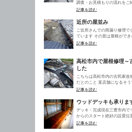
調査・お見積もりの流れをご
記事を読む
近所の屋並み
ご近所さんでの雨漏り修理で
ています その昔は屋根ができ
記事を読む
高松市内で屋根修理～
した
こちらは高松市内の古民家改
だとのこと 某店舗になるそうで
記事を読む
ウッドデッキも承りま
デッキ・完成現在三豊市内で
からのスタート絶好の設置位置
記事を読む