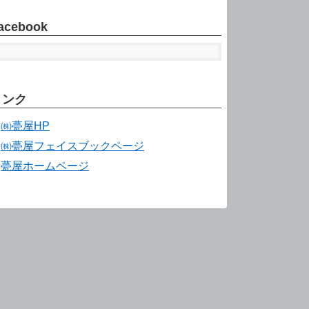
acebook
リンク
㈱甍屋HP
㈱甍屋フェイスブックページ
甍屋ホームページ