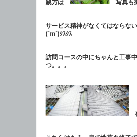
親方は
写真も撮
サービス精神がなくてはならな
(´m`)ｸｽｸｽ
訪問コースの中にちゃんと工事
つ。。。