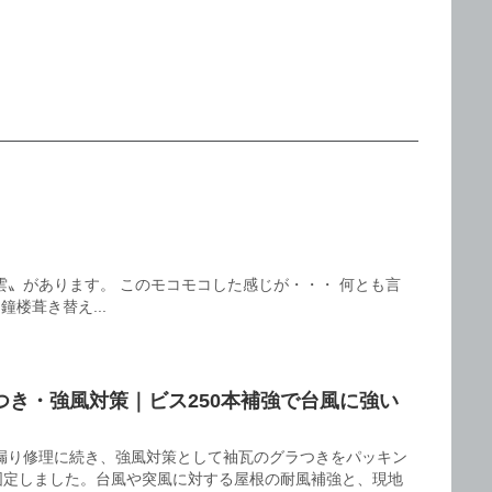
雲〟があります。 このモコモコした感じが・・・ 何とも言
楼葺き替え...
つき・強風対策｜ビス250本補強で台風に強い
漏り修理に続き、強風対策として袖瓦のグラつきをパッキン
で固定しました。台風や突風に対する屋根の耐風補強と、現地