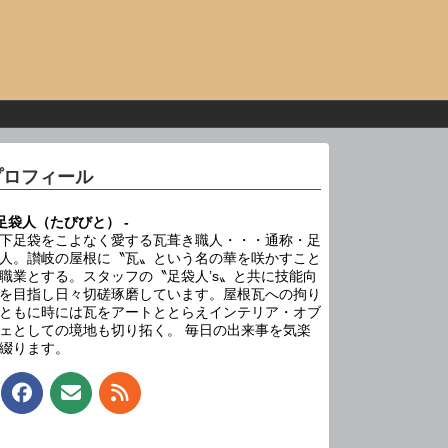
プロフィール
 足袋人（たびびと） -
下足袋をこよなく愛する瓦葺き職人・・・通称・足
人。讃岐の屋根に〝瓦〟という名の華を咲かすこと
職業とする。スタッフの〝足袋人’s〟と共に技能向
を目指し日々切磋琢磨しています。屋根瓦への拘り
ともに時には瓦をアートととらえインテリア・オブ
ェとしての境地も切り拓く。 毎日の出来事を気楽
綴ります。