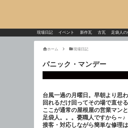
現場日記
イベント
新作瓦
古瓦
足袋人の
ホーム
現場日記
パニック・マンデー
台風一過の月曜日。早朝より思
回れるだけ回ってその場で直せ
ここが通常の屋根屋の営業マン
足袋人。。。甍職人ですから～♪
接客・対応しながら簡単な修理