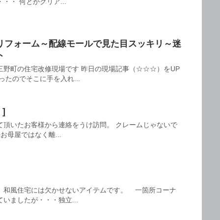
・ 何とかクリア...
リフォーム～配線モールで見た目スッキリ～迷
ト
三野町の住宅改修現場です 昨日の現場記事（☆☆☆）をUP
たのでそこに手を入れ...
 ]
て頂いたお客様から連絡をうけ訪問。 クレームじゃないで
母屋ではなく離...
。和風住宅には欠かせないアイテムです。 一箇所コーナ
いましたが・・・独立...