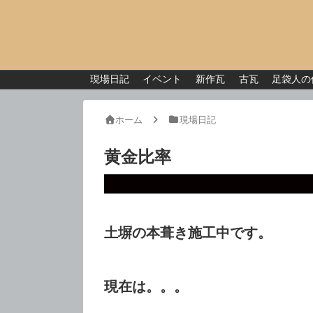
現場日記
イベント
新作瓦
古瓦
足袋人の
ホーム
現場日記
黄金比率
土塀の本葺き施工中です。
現在は。。。