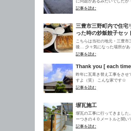
に問題があるみたいでしたが・・
記事を読む
三豊市三野町内で住宅
った時の炒飯餃子セッ
こちらは当社の地元・三豊市
後… 少々気になった場所があっ
記事を読む
Thank you [ each time
昨年に瓦葺き替え工事をさせ
すよ（笑） こんな家です☆ お
記事を読む
塀瓦施工
塀瓦の工事に行ってきました
ーつきの４０メートルと聞いて
記事を読む