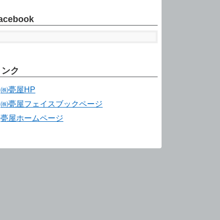
acebook
リンク
㈱甍屋HP
㈱甍屋フェイスブックページ
甍屋ホームページ