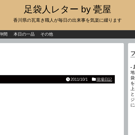
足袋人レター by 甍屋
香川県の瓦葺き職人が毎日の出来事を気楽に綴ります
現場日記
イベント
仲間
本日の一品
その他
新作瓦
古瓦
-
足袋人の仲間
地
袋
2011/10/1
現場日記
を
本日の一品
上
と
その他
ジ
に