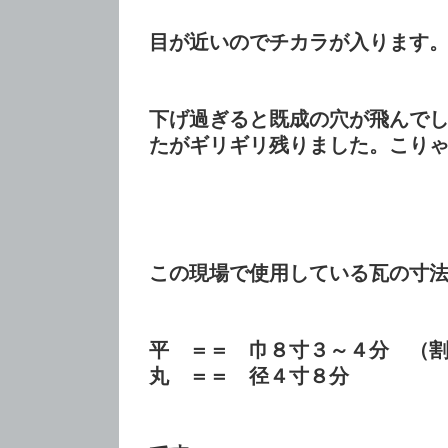
目が近いのでチカラが入ります
下げ過ぎると既成の穴が飛んで
たがギリギリ残りました。こり
この現場で使用している瓦の寸
平 ＝＝ 巾８寸３～４分 （
丸 ＝＝ 径４寸８分