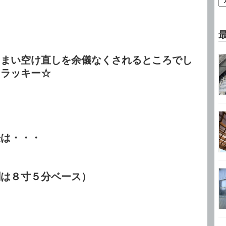
。
しまい空け直しを余儀なくされるところでし
ゃラッキー☆
法は・・・
割は８寸５分ベース）