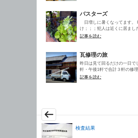
バスターズ
日増しに暑くなってます。 
け；；；犯人は近くに居ました
記事を読む
瓦修理の旅
昨日は見て回るだけの一日で
軒・午後1軒で合計３軒の修理仕
記事を読む
検査結果