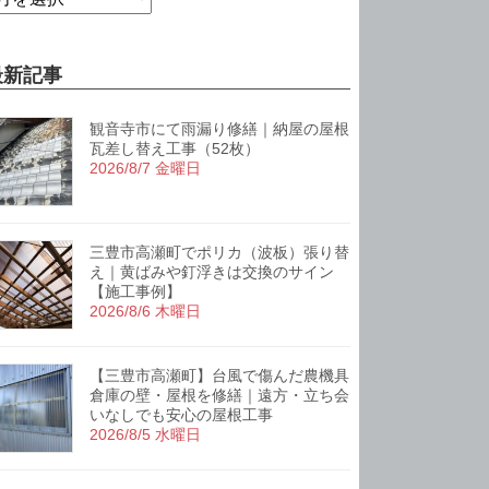
最新記事
観音寺市にて雨漏り修繕｜納屋の屋根
瓦差し替え工事（52枚）
2026/8/7 金曜日
三豊市高瀬町でポリカ（波板）張り替
え｜黄ばみや釘浮きは交換のサイン
【施工事例】
2026/8/6 木曜日
【三豊市高瀬町】台風で傷んだ農機具
倉庫の壁・屋根を修繕｜遠方・立ち会
いなしでも安心の屋根工事
2026/8/5 水曜日