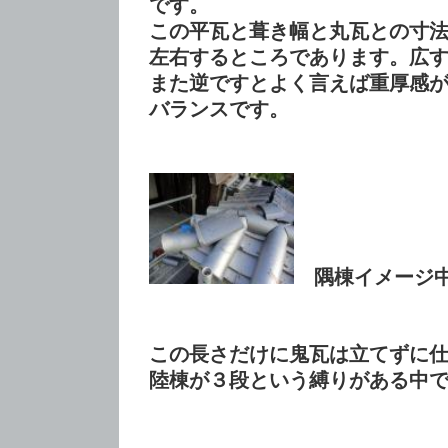
です。
この平瓦と葺き幅と丸瓦との寸
左右するところであります。広
また逆ですとよく言えば重厚感
バランスです。
隅棟イメージ中
この長さだけに鬼瓦は立てずに
陸棟が３段という縛りがある中