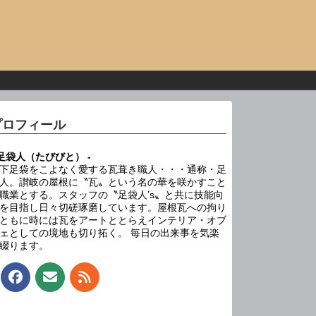
プロフィール
 足袋人（たびびと） -
下足袋をこよなく愛する瓦葺き職人・・・通称・足
人。讃岐の屋根に〝瓦〟という名の華を咲かすこと
職業とする。スタッフの〝足袋人’s〟と共に技能向
を目指し日々切磋琢磨しています。屋根瓦への拘り
ともに時には瓦をアートととらえインテリア・オブ
ェとしての境地も切り拓く。 毎日の出来事を気楽
綴ります。