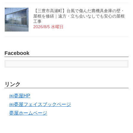
【三豊市高瀬町】台風で傷んだ農機具倉庫の壁・
屋根を修繕｜遠方・立ち会いなしでも安心の屋根
工事
2026/8/5 水曜日
Facebook
リンク
㈱甍屋HP
㈱甍屋フェイスブックページ
甍屋ホームページ