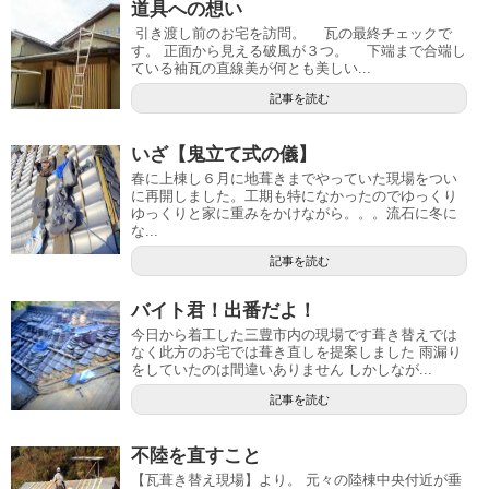
道具への想い
引き渡し前のお宅を訪問。 瓦の最終チェックで
す。 正面から見える破風が３つ。 下端まで合端し
ている袖瓦の直線美が何とも美しい...
記事を読む
いざ【鬼立て式の儀】
春に上棟し６月に地葺きまでやっていた現場をつい
に再開しました。工期も特になかったのでゆっくり
ゆっくりと家に重みをかけながら。。。流石に冬に
な...
記事を読む
バイト君！出番だよ！
今日から着工した三豊市内の現場です葺き替えでは
なく此方のお宅では葺き直しを提案しました 雨漏り
をしていたのは間違いありません しかしなが...
記事を読む
不陸を直すこと
【瓦葺き替え現場】より。 元々の陸棟中央付近が垂