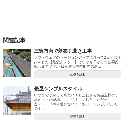
関連記事
三豊市内で新築瓦葺き工事
ソフトウェアのバージョンアップに伴って2日間お休
みをした【足袋人レター】ですが今日からまた再始
動します こちらは三豊市豊中町内の新...
記事を読む
甍屋シンプルスタイル
いつまでかかっても良い！と当初からお施主様の了
承があった現場。。。完工しました。ただ一
点・・・『やり過ぎないで下さい。シンプルでいい
です。』...
記事を読む