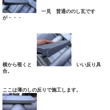
一見 普通ののし瓦です
が・・・
横から覗くと
いい反り具
合。
ここは薄のしの反りで施工します。