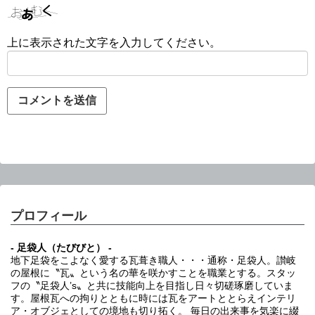
上に表示された文字を入力してください。
プロフィール
- 足袋人（たびびと） -
地下足袋をこよなく愛する瓦葺き職人・・・通称・足袋人。讃岐
の屋根に〝瓦〟という名の華を咲かすことを職業とする。スタッ
フの〝足袋人’s〟と共に技能向上を目指し日々切磋琢磨していま
す。屋根瓦への拘りとともに時には瓦をアートととらえインテリ
ア・オブジェとしての境地も切り拓く。 毎日の出来事を気楽に綴