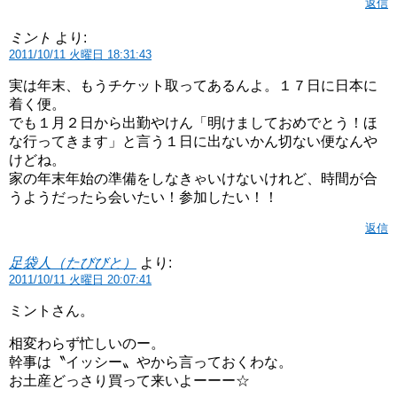
返信
ミント
より:
2011/10/11 火曜日 18:31:43
実は年末、もうチケット取ってあるんよ。１７日に日本に
着く便。
でも１月２日から出勤やけん「明けましておめでとう！ほ
な行ってきます」と言う１日に出ないかん切ない便なんや
けどね。
家の年末年始の準備をしなきゃいけないけれど、時間が合
うようだったら会いたい！参加したい！！
返信
足袋人（たびびと）
より:
2011/10/11 火曜日 20:07:41
ミントさん。
相変わらず忙しいのー。
幹事は〝イッシー〟やから言っておくわな。
お土産どっさり買って来いよーーー☆