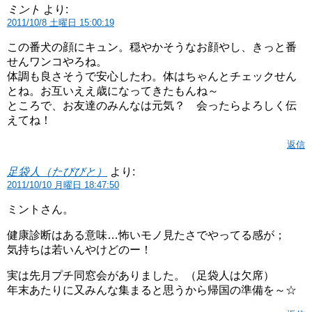
ミント
より:
2011/10/8 土曜日 15:00:19
この番犬の顔にキュン。穏やかそうなお顔やし、きっと番
せんワンコやろね。
体調も良さそうで安心したわ。体はちゃんとチェックせん
とね。お互いええ歳になってきたもんね～
ところで、お友達のみんなは元気？ 会ったらよろしく伝
えてね！
返信
足袋人（たびびと）
より:
2011/10/10 月曜日 18:47:50
ミントさん。
健康診断はある意味…怖いモノ見たさでやってる感が；
気持ちは若いんやけどのー！
実は先月プチ同窓会がありました。（足袋人は欠席）
年末あたりに又みんな集まると思うから帰国の準備を～☆