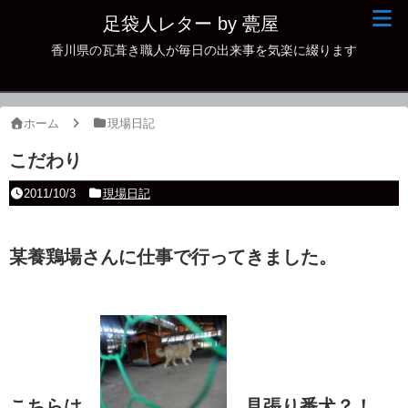
足袋人レター by 甍屋
香川県の瓦葺き職人が毎日の出来事を気楽に綴ります
現場日記
イベント
ホーム
現場日記
新作瓦
こだわり
古瓦
2011/10/3
現場日記
足袋人の仲間
某養鶏場さんに仕事で行ってきました。
本日の一品
その他
こちらは
見張り番犬？！