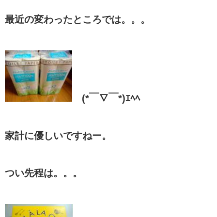
最近の変わったところでは。。。
(*￣∇￣*)ｴﾍﾍ
家計に優しいですねー。
つい先程は。。。