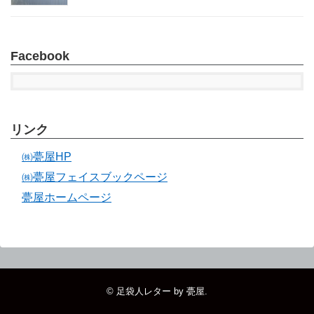
Facebook
リンク
㈱甍屋HP
㈱甍屋フェイスブックページ
甍屋ホームページ
©
足袋人レター by 甍屋
.