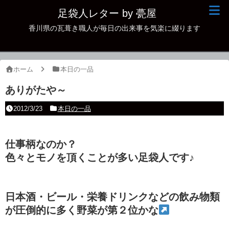
足袋人レター by 甍屋
香川県の瓦葺き職人が毎日の出来事を気楽に綴ります
現場日記
イベント
ホーム
本日の一品
新作瓦
ありがたや～
古瓦
2012/3/23
本日の一品
足袋人の仲間
仕事柄なのか？
本日の一品
色々とモノを頂くことが多い足袋人です♪
その他
日本酒・ビール・栄養ドリンクなどの飲み物類
が圧倒的に多く野菜が第２位かな