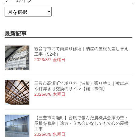
最新記事
観音寺市にて雨漏り修繕｜納屋の屋根瓦差し替え
工事（52枚）
2026/8/7 金曜日
三豊市高瀬町でポリカ（波板）張り替え｜黄ばみ
や釘浮きは交換のサイン【施工事例】
2026/8/6 木曜日
【三豊市高瀬町】台風で傷んだ農機具倉庫の壁・
屋根を修繕｜遠方・立ち会いなしでも安心の屋根
工事
2026/8/5 水曜日