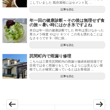
こしていました 既存屋根にはセメント瓦 ...
記事を読む
年一回の健康診断～その後は無理せず食
の旅～暑い時にはかき氷ですよね
本日は年一回の健康診断でした 昨年は受けなかった
胃カメラ検査 やはり キツイ この先も慣れることは
なさそうです 9：00に病...
記事を読む
詫間町内で雨漏り修理
こちらは三豊市詫間町内の雨漏り修繕依頼現場です
目視では全く雨漏りをしているようには見えない屋
根でしたが確実に漏っているとはお客様談 ...
記事を読む