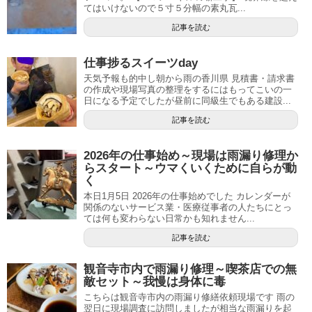
てはいけないので５寸５分幅の素丸瓦...
記事を読む
仕事捗るスイーツday
天気予報も的中し朝から雨の香川県 見積書・請求書
の作成や現場写真の整理をするにはもってこいの一
日になる予定でしたが昼前に同級生でもある建設...
記事を読む
2026年の仕事始め～現場は雨漏り修理か
らスタート～ウマくいくために自らが動
く
本日1月5日 2026年の仕事始めでした カレンダーが
関係のないサービス業・医療従事者の人たちにとっ
ては何も変わらない日常かも知れません...
記事を読む
観音寺市内で雨漏り修理～喫茶店での無
敵セット～我慢は身体に毒
こちらは観音寺市内の雨漏り修繕依頼現場です 雨の
翌日に現場調査に訪問しましたが相当な雨漏りを起