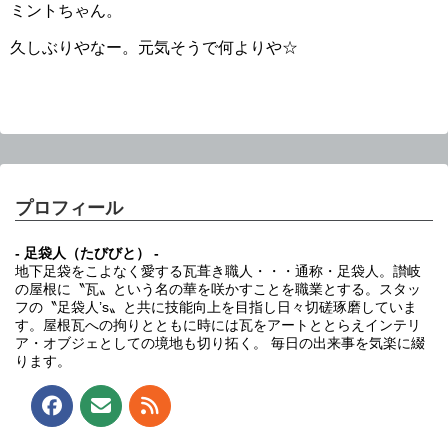
ミントちゃん。
久しぶりやなー。元気そうで何よりや☆
プロフィール
- 足袋人（たびびと） -
地下足袋をこよなく愛する瓦葺き職人・・・通称・足袋人。讃岐
の屋根に〝瓦〟という名の華を咲かすことを職業とする。スタッ
フの〝足袋人’s〟と共に技能向上を目指し日々切磋琢磨していま
す。屋根瓦への拘りとともに時には瓦をアートととらえインテリ
ア・オブジェとしての境地も切り拓く。 毎日の出来事を気楽に綴
ります。