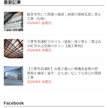
最新記事
観音寺市にて雨漏り修繕｜納屋の屋根瓦差し替え
工事（52枚）
2026/8/7 金曜日
三豊市高瀬町でポリカ（波板）張り替え｜黄ばみ
や釘浮きは交換のサイン【施工事例】
2026/8/6 木曜日
【三豊市高瀬町】台風で傷んだ農機具倉庫の壁・
屋根を修繕｜遠方・立ち会いなしでも安心の屋根
工事
2026/8/5 水曜日
Facebook