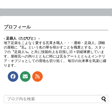
プロフィール
- 足袋人（たびびと） -
地下足袋をこよなく愛する瓦葺き職人・・・通称・足袋人。讃岐
の屋根に〝瓦〟という名の華を咲かすことを職業とする。スタッ
フの〝足袋人’s〟と共に技能向上を目指し日々切磋琢磨していま
す。屋根瓦への拘りとともに時には瓦をアートととらえインテリ
ア・オブジェとしての境地も切り拓く。 毎日の出来事を気楽に綴
ります。