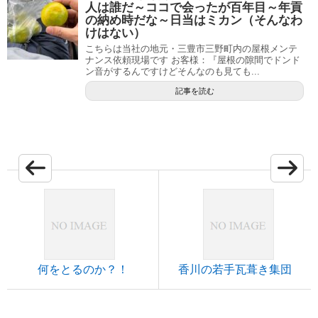
人は誰だ～ココで会ったが百年目～年貢
の納め時だな～日当はミカン（そんなわ
けはない）
こちらは当社の地元・三豊市三野町内の屋根メンテ
ナンス依頼現場です お客様：『屋根の隙間でドンド
ン音がするんですけどそんなのも見ても...
記事を読む
何をとるのか？！
香川の若手瓦葺き集団