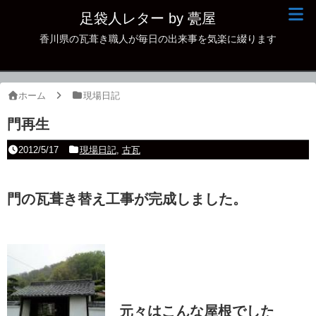
足袋人レター by 甍屋
香川県の瓦葺き職人が毎日の出来事を気楽に綴ります
現場日記
イベント
ホーム
現場日記
新作瓦
門再生
古瓦
2012/5/17
現場日記
,
古瓦
足袋人の仲間
門の瓦葺き替え工事が完成しました。
本日の一品
その他
元々はこんな屋根でした