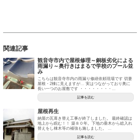
関連記事
観音寺市内で屋根修理～銅板劣化による
雨漏り～奥行きはまるで学校のプール並
み
こちらは観音寺市内の雨漏り修繕依頼現場です 切妻
屋根・2棟に見えますが… 実はつながっており奥に
長い一つのお屋敷です ・・・・・・・・...
記事を読む
屋根再生
納屋の瓦葺き替え工事が終了しました。 最終確認は
地上から睨む！！ 築８０年。下地の垂木から総入れ
替えをし棟木等の補強も施しました。 ...
記事を読む