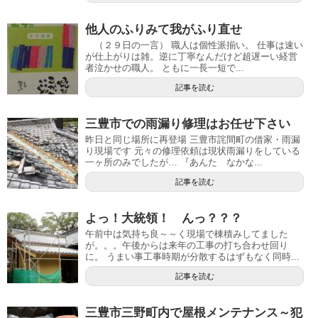
他人のふりみて我がふり直せ
（２９日の一言） 職人は個性派揃い。 仕事は速い
が仕上がりは雑。逆に丁寧なんだけど超遅ーい経営
者泣かせの職人。 ともに一長一短で...
記事を読む
三豊市での雨漏り修理はお任せ下さい
昨日と同じ場所に再登場 三豊市詫間町の借家・雨漏
り現場です 元々の修理依頼は現状雨漏りをしている
一ヶ所のみでしたが… 『あんた なかな...
記事を読む
よっ！大統領！ んっ？？？
午前中は気持ち良～～く現場で棟積みしてました
が。。。午後からは来年の工事の打ち合わせ回り
に。 うまい事工事時期が分散するはずもなく同時...
記事を読む
三豊市三野町内で屋根メンテナンス～犯