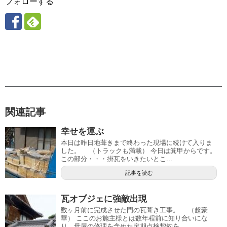
フォローする
関連記事
幸せを運ぶ
本日は昨日地葺きまで終わった現場に続けて入りま
した。 （トラックも満載） 今日は箕甲からです。
この部分・・・掛瓦をいきたいとこ...
記事を読む
瓦オブジェに強敵出現
数ヶ月前に完成させた門の瓦葺き工事。 （超豪
華） ここのお施主様とは数年程前に知り合いにな
り 母屋の修理を含めた定期点検契約を...