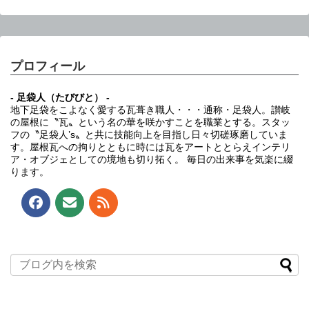
プロフィール
- 足袋人（たびびと） -
地下足袋をこよなく愛する瓦葺き職人・・・通称・足袋人。讃岐
の屋根に〝瓦〟という名の華を咲かすことを職業とする。スタッ
フの〝足袋人’s〟と共に技能向上を目指し日々切磋琢磨していま
す。屋根瓦への拘りとともに時には瓦をアートととらえインテリ
ア・オブジェとしての境地も切り拓く。 毎日の出来事を気楽に綴
ります。