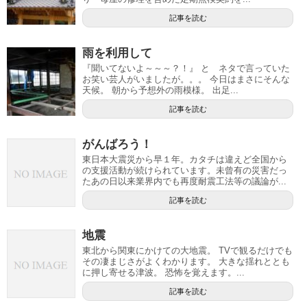
記事を読む
雨を利用して
『聞いてないよ～～～？！』 と ネタで言っていた
お笑い芸人がいましたが。。。 今日はまさにそんな
天候。 朝から予想外の雨模様。 出足...
記事を読む
がんばろう！
東日本大震災から早１年。カタチは違えど全国から
の支援活動が続けられています。未曾有の災害だっ
たあの日以来業界内でも再度耐震工法等の議論が...
記事を読む
地震
東北から関東にかけての大地震。 TVで観るだけでも
その凄まじさがよくわかります。 大きな揺れととも
に押し寄せる津波。 恐怖を覚えます。...
記事を読む