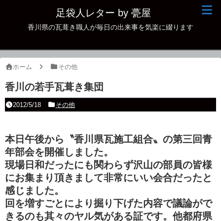
足袋人レター by 甍屋
香川県の瓦葺き職人が毎日の出来事を気楽に綴ります
現場日記
イベント
ホーム
その他
新作瓦
香川の若手瓦葺き集団
古瓦
2012/5/18
その他
足袋人の仲間
本日午後から〝香川県瓦施工組合〟の第三回青
本日の一品
年部会を開催しました。
その他
現場日和だったにも関わらず沢山の部員の皆様
にお集まり頂きまして非常にいい会合だったと
感じました。
回を増すごとにより掘り下げた内容で議論がで
きるのも其々のヤル気がある証です。他都府県