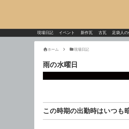
現場日記
イベント
新作瓦
古瓦
足袋人の
ホーム
現場日記
雨の水曜日
この時期の出勤時はいつも