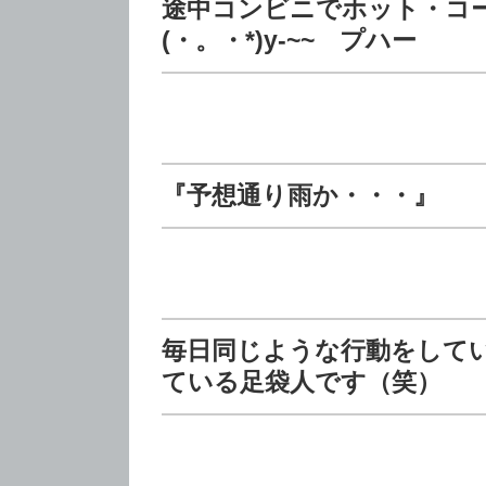
途中コンビニでホット・コ
(・。・*)y-~~ プハー
『予想通り雨か・・・』
毎日同じような行動をして
ている足袋人です（笑）