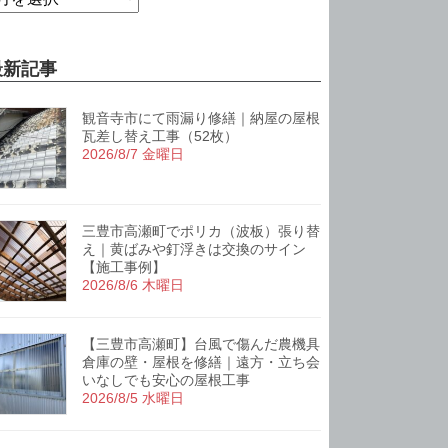
最新記事
観音寺市にて雨漏り修繕｜納屋の屋根
瓦差し替え工事（52枚）
2026/8/7 金曜日
三豊市高瀬町でポリカ（波板）張り替
え｜黄ばみや釘浮きは交換のサイン
【施工事例】
2026/8/6 木曜日
【三豊市高瀬町】台風で傷んだ農機具
倉庫の壁・屋根を修繕｜遠方・立ち会
いなしでも安心の屋根工事
2026/8/5 水曜日