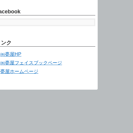
acebook
リンク
㈱甍屋HP
㈱甍屋フェイスブックページ
甍屋ホームページ