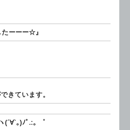
したーーー☆』
ができています。
`｡)ﾉﾟ.:｡ ゜