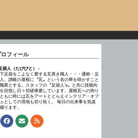
プロフィール
 足袋人（たびびと） -
下足袋をこよなく愛する瓦葺き職人・・・通称・足
人。讃岐の屋根に〝瓦〟という名の華を咲かすこと
職業とする。スタッフの〝足袋人’s〟と共に技能向
を目指し日々切磋琢磨しています。屋根瓦への拘り
ともに時には瓦をアートととらえインテリア・オブ
ェとしての境地も切り拓く。 毎日の出来事を気楽
綴ります。