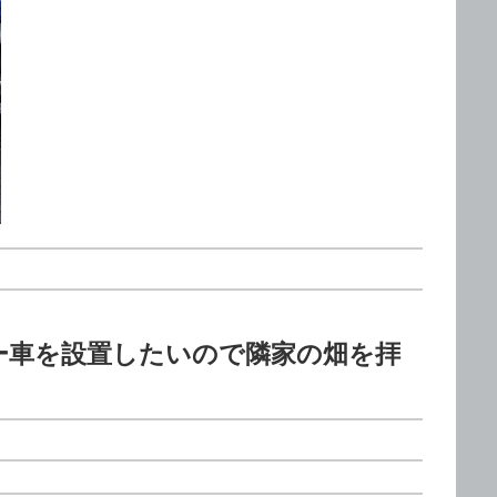
。
ー車を設置したいので隣家の畑を拝