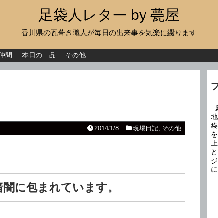
足袋人レター by 甍屋
香川県の瓦葺き職人が毎日の出来事を気楽に綴ります
現場日記
イベント
仲間
本日の一品
その他
新作瓦
古瓦
-
足袋人の仲間
地
袋
2014/1/8
現場日記
,
その他
を
本日の一品
上
と
その他
ジ
に
暗闇に包まれています。